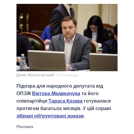
Денис Монастирський
Слуга народу
Підозра для народного депутата від
ОПЗЖ
Віктора Медведчука
та його
співпартійця
Тараса Козака
готувалася
протягом багатьох місяців. У цій справі
зібрані обґрунтовані докази
.