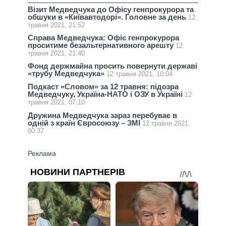
Візит Медведчука до Офісу генпрокурора та
обшуки в «Київавтодорі». Головне за день
12
травня 2021, 21:52
Справа Медведчука: Офіс генпрокурора
проситиме безальтернативного арешту
12
травня 2021, 21:40
Фонд держмайна просить повернути державі
«трубу Медведчука»
12 травня 2021, 10:04
Подкаст «Словом» за 12 травня: підозра
Медведчуку, Україна-НАТО і ОЗУ в Україні
12
травня 2021, 07:10
Дружина Медведчука зараз перебуває в
одній з країн Євросоюзу – ЗМІ
12 травня 2021,
00:37