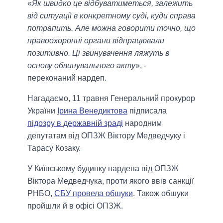
«
Як швидко це відбуватиметься, залежить
від ситуації в конкретному суді, куди справа
потрапить. Але можна говорити точно, що
правоохоронні органи відпрацювали
позитивно. Ці звинувачення ляжуть в
основу обвинувального акту
», -
переконаний нардеп.
Нагадаємо, 11 травня Генеральний прокурор
України
Ірина Венедиктова
підписала
підозру в державній зраді
народним
депутатам від ОПЗЖ Віктору Медведчуку і
Тарасу Козаку.
У Київському будинку нардепа від ОПЗЖ
Віктора Медведчука, проти якого ввів санкції
РНБО,
СБУ провела обшуки
. Також обшуки
пройшли й в офісі ОПЗЖ.