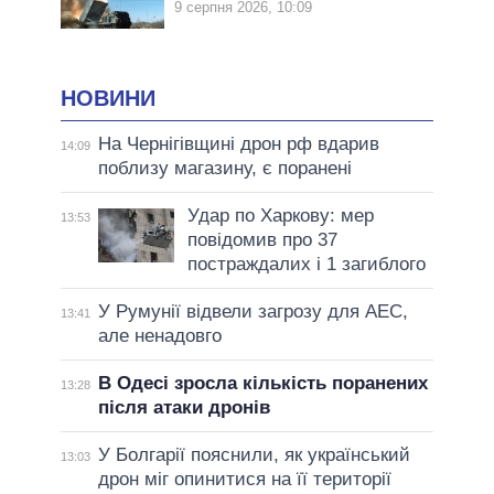
9 серпня 2026, 10:09
НОВИНИ
На Чернігівщині дрон рф вдарив
14:09
поблизу магазину, є поранені
Удар по Харкову: мер
13:53
повідомив про 37
постраждалих і 1 загиблого
У Румунії відвели загрозу для АЕС,
13:41
але ненадовго
В Одесі зросла кількість поранених
13:28
після атаки дронів
У Болгарії пояснили, як український
13:03
дрон міг опинитися на її території