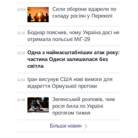
Сили оборони вдарили по
12:54
складу росіян у Перекопі
Боднар пояснив, чому Україна досі не
12:32
отримала польські МіГ-29
Одна з наймасштабніших атак року:
12:22
частина Одеси залишилася без
світла
Іран висунув США нові вимоги для
11:54
відкриття Ормузької протоки
Зеленський розповів, чим
11:48
росія била по Україні
протягом тижня
Більше новин