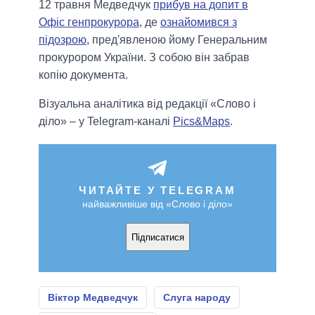
12 травня Медведчук
прибув на допит в
Офіс генпрокурора
, де
ознайомився з
підозрою
, пред'явленою йому Генеральним
прокурором України. З собою він забрав
копію документа.
Візуальна аналітика від редакції «Слово і
діло» – у Telegram-каналі
Pics&Maps
.
ЧИТАЙТЕ У TELEGRAM
найважливіше від «Слово і діло»
Підписатися
Віктор Медведчук
Слуга народу