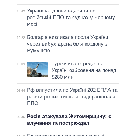
Українські дрони вдарили по
10:42
російській ППО та суднах у Чорному
морі
Болгарія викликала посла України
10:22
через вибух дрона біля кордону з
Румунією
Туреччина передасть
10:09
Україні озброєння на понад
$280 млн
Рф випустила по Україні 202 БПЛА та
09:44
ракети різних типів: як відпрацювала
ППО
Росія атакувала Житомирщину: є
09:36
влучання та постраждалі