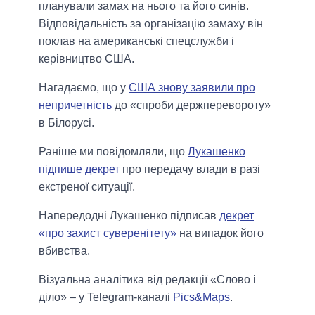
планували замах на нього та його синів.
Відповідальність за організацію замаху він
поклав на американські спецслужби і
керівництво США.
Нагадаємо, що у
США знову заявили про
непричетність
до «спроби держперевороту»
в Білорусі.
Раніше ми повідомляли, що
Лукашенко
підпише декрет
про передачу влади в разі
екстреної ситуації.
Напередодні Лукашенко підписав
декрет
«про захист суверенітету»
на випадок його
вбивства.
Візуальна аналітика від редакції «Слово і
діло» – у Telegram-каналі
Pics&Maps
.