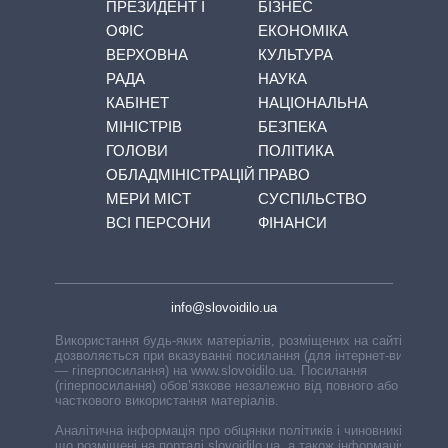
ПРЕЗИДЕНТ І
БІЗНЕС
ОФІС
ЕКОНОМІКА
ВЕРХОВНА
КУЛЬТУРА
РАДА
НАУКА
КАБІНЕТ
НАЦІОНАЛЬНА
МІНІСТРІВ
БЕЗПЕКА
ГОЛОВИ
ПОЛІТИКА
ОБЛАДМІНІСТРАЦІЙ
ПРАВО
МЕРИ МІСТ
СУСПІЛЬСТВО
ВСІ ПЕРСОНИ
ФІНАНСИ
info@slovoidilo.ua
Використання будь-яких матеріалів, розміщених на сайті,
дозволяється при вказуванні посилання (для інтернет-видань
— гіперпосилання) на www.slovoidilo.ua. Посилання
(гіперпосилання) обов’язкове незалежно від повного або
часткового використання матеріалів.
Аналітична інформація про обіцянки політиків і чиновників,
що розміщені на порталі slovoidilo.ua, а також інформація про