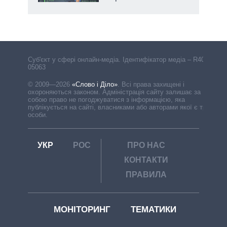
Cуб'єкт у сфері онлайн-медіа. Ідентифікатор медіа – R40-
05063
© 2009—2026
«Слово і Діло»
.
Всі права захищені і
охороняються законом. Адміністрація сайту залишає за
собою право не погоджуватися з інформацією, яка
публікується на сайті, власниками або авторами якої є треті
особи.
УКР
РОС
ПРО НАС
КОНТАКТИ
ПРАВИЛА
МОНІТОРИНГ
ТЕМАТИКИ