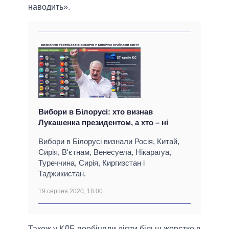
наводить».
Вибори в Білорусі: хто визнав
Лукашенка президентом, а хто – ні
Вибори в Білорусі визнали Росія, Китай,
Сирія, В'єтнам, Венесуела, Нікарагуа,
Туреччина, Сирія, Киргизстан і
Таджикистан.
19 серпня 2020, 18:00
Також у КДБ пообіцяли діяти більш жорстко в