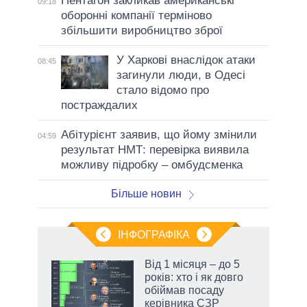
Пентагон закликав американські
09:18
оборонні компанії терміново
збільшити виробництво зброї
У Харкові внаслідок атаки
08:45
загинули люди, в Одесі
стало відомо про
постраждалих
Абітурієнт заявив, що йому змінили
04:59
результат НМТ: перевірка виявила
можливу підробку – омбудсменка
Більше новин
ІНФОГРАФІКА
Від 1 місяця – до 5
ть
років: хто і як довго
обіймав посаду
керівника СЗР