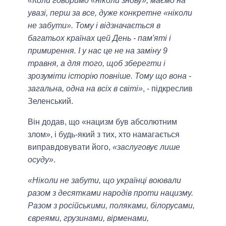
«Коли говоримо «ніколи знову», маємо на
увазі, перш за все, дуже конкретне «ніколи
не забути». Тому і відзначається в
багатьох країнах цей День - пам'яті і
примирення. І у нас це не на заміну 9
травня, а для того, щоб зберегти і
зрозуміти історію повніше. Тому що вона -
загальна, одна на всіх в світі»
, - підкреслив
Зеленський.
Він додав, що «нацизм був абсолютним
злом», і будь-який з тих, хто намагається
виправдовувати його,
«заслуговує лише
осуду»
.
«Ніколи не забути, що українці воювали
разом з десятками народів проти нацизму.
Разом з російськими, поляками, білорусами,
євреями, грузинами, вірменами,