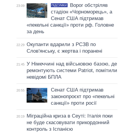
Ворог обстріляв
ПІДСУМКИ
23:09
стадіон «Чорноморець», а
Сенат США підтримав
«пекельні санкції» проти рф. Головне
за день
Окупанти вдарили з РСЗВ по
22:29
Слов'янську, є жертва і поранені
У Німеччині над військовою базою, де
21:45
ремонтують системи Patriot, помітили
невідомі БПЛА
Сенат США підтримав
20:55
законопроєкт про «пекельні
санкції» проти росії
Міграційна криза в Сеуті: Італія поки
20:19
не буде скасовувати прикордонний
контроль з Іспанією