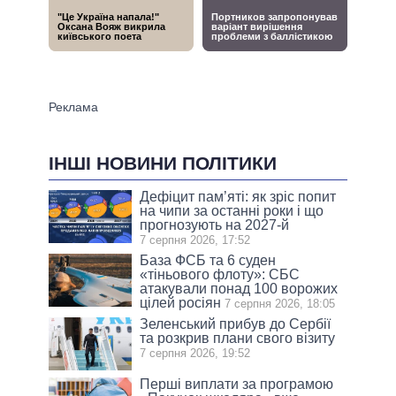
ІНШІ НОВИНИ ПОЛІТИКИ
Дефіцит пам’яті: як зріс попит
на чипи за останні роки і що
прогнозують на 2027-й
7 серпня 2026, 17:52
База ФСБ та 6 суден
«тіньового флоту»: СБС
атакували понад 100 ворожих
цілей росіян
7 серпня 2026, 18:05
Зеленський прибув до Сербії
та розкрив плани свого візиту
7 серпня 2026, 19:52
Перші виплати за програмою