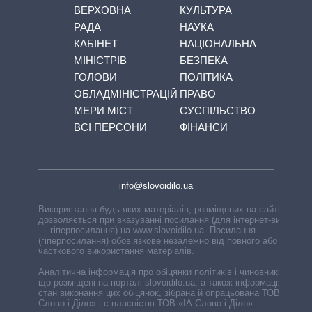
ВЕРХОВНА
КУЛЬТУРА
РАДА
НАУКА
КАБІНЕТ
НАЦІОНАЛЬНА
МІНІСТРІВ
БЕЗПЕКА
ГОЛОВИ
ПОЛІТИКА
ОБЛАДМІНІСТРАЦІЙ
ПРАВО
МЕРИ МІСТ
СУСПІЛЬСТВО
ВСІ ПЕРСОНИ
ФІНАНСИ
info@slovoidilo.ua
Використання будь-яких матеріалів, розміщених на сайті,
дозволяється при вказуванні посилання (для інтернет-видань
— гіперпосилання) на www.slovoidilo.ua. Посилання
(гіперпосилання) обов’язкове незалежно від повного або
часткового використання матеріалів.
Аналітична інформація про обіцянки політиків і чиновників,
що розміщені на порталі slovoidilo.ua, а також інформація про
стан виконання цих обіцянок, зібрана й опрацьована ТОВ «ІА
Слово і Діло» і є власністю ТОВ «ІА Слово і Діло».