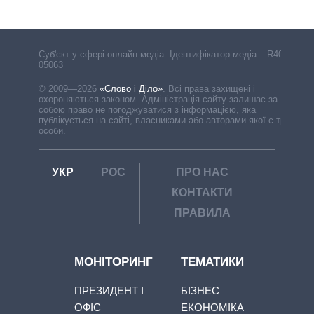
Cуб'єкт у сфері онлайн-медіа. Ідентифікатор медіа – R40-
05063
© 2009—2026
«Слово і Діло»
.
Всі права захищені і
охороняються законом. Адміністрація сайту залишає за
собою право не погоджуватися з інформацією, яка
публікується на сайті, власниками або авторами якої є треті
особи.
УКР
РОС
ПРО НАС
КОНТАКТИ
ПРАВИЛА
МОНІТОРИНГ
ТЕМАТИКИ
ПРЕЗИДЕНТ І
БІЗНЕС
ОФІС
ЕКОНОМІКА