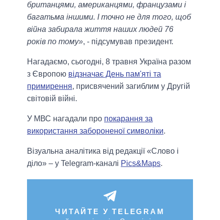
британцями, американцями, французами і
багатьма іншими. І точно не для того, щоб
війна забирала життя наших людей 76
років по тому»
, - підсумував президент.
Нагадаємо, сьогодні, 8 травня Україна разом
з Європою
відзначає День пам'яті та
примирення
, присвячений загиблим у Другій
світовій війні.
У МВС нагадали про
покарання за
використання забороненої символіки
.
Візуальна аналітика від редакції «Слово і
діло» – у Telegram-каналі
Pics&Maps
.
ЧИТАЙТЕ У TELEGRAM