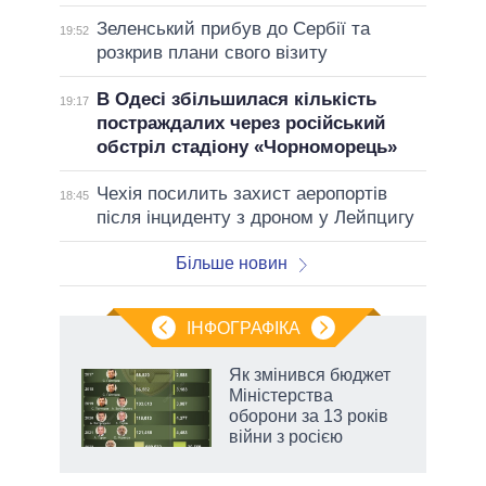
Зеленський прибув до Сербії та
19:52
розкрив плани свого візиту
В Одесі збільшилася кількість
19:17
постраждалих через російський
обстріл стадіону «Чорноморець»
Чехія посилить захист аеропортів
18:45
після інциденту з дроном у Лейпцигу
Більше новин
ІНФОГРАФІКА
 як
Як змінився бюджет
и за
Міністерства
оборони за 13 років
2027-
війни з росією