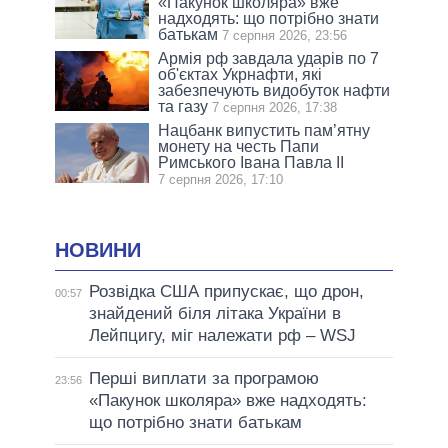
«Пакунок школяра» вже
надходять: що потрібно знати
батькам
7 серпня 2026, 23:56
Армія рф завдала ударів по 7
об'єктах Укрнафти, які
забезпечують видобуток нафти
та газу
7 серпня 2026, 17:38
Нацбанк випустить пам’ятну
монету на честь Папи
Римського Івана Павла II
7 серпня 2026, 17:10
НОВИНИ
Розвідка США припускає, що дрон,
00:57
знайдений біля літака України в
Лейпцигу, міг належати рф – WSJ
Перші виплати за програмою
23:56
«Пакунок школяра» вже надходять:
що потрібно знати батькам