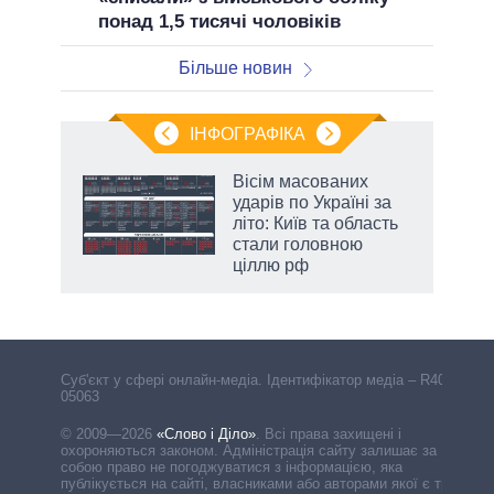
понад 1,5 тисячі чоловіків
Більше новин
ІНФОГРАФІКА
жет
Вісім масованих
ударів по Україні за
ків
літо: Київ та область
стали головною
ціллю рф
Cуб'єкт у сфері онлайн-медіа. Ідентифікатор медіа – R40-
05063
© 2009—2026
«Слово і Діло»
.
Всі права захищені і
охороняються законом. Адміністрація сайту залишає за
собою право не погоджуватися з інформацією, яка
публікується на сайті, власниками або авторами якої є треті