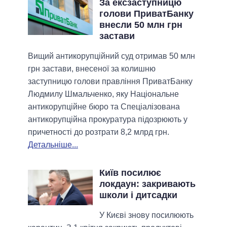
За ексзаступницю
голови ПриватБанку
внесли 50 млн грн
застави
Вищий антикорупційний суд отримав 50 млн
грн застави, внесеної за колишню
заступницю голови правління ПриватБанку
Людмилу Шмальченко, яку Національне
антикорупційне бюро та Спеціалізована
антикорупційна прокуратура підозрюють у
причетності до розтрати 8,2 млрд грн.
Детальніше...
Київ посилює
локдаун: закривають
школи і дитсадки
У Києві знову посилюють