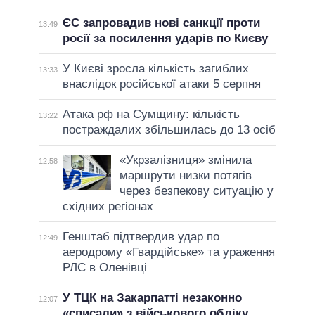
ЄС запровадив нові санкції проти
13:49
росії за посилення ударів по Києву
У Києві зросла кількість загиблих
13:33
внаслідок російської атаки 5 серпня
Атака рф на Сумщину: кількість
13:22
постраждалих збільшилась до 13 осіб
«Укрзалізниця» змінила
12:58
маршрути низки потягів
через безпекову ситуацію у
східних регіонах
Генштаб підтвердив удар по
12:49
аеродрому «Гвардійське» та ураження
РЛС в Оленівці
У ТЦК на Закарпатті незаконно
12:07
«списали» з військового обліку