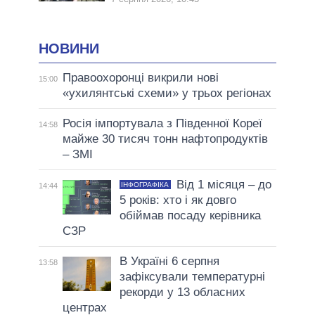
НОВИНИ
Правоохоронці викрили нові
15:00
«ухилянтські схеми» у трьох регіонах
Росія імпортувала з Південної Кореї
14:58
майже 30 тисяч тонн нафтопродуктів
– ЗМІ
Від 1 місяця – до
ІНФОГРАФІКА
14:44
5 років: хто і як довго
обіймав посаду керівника
СЗР
В Україні 6 серпня
13:58
зафіксували температурні
рекорди у 13 обласних
центрах