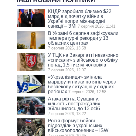
КНДР заробила близько $22
млрд від початку війни в
Україні попри міжнародні
санкції – ЗМІ
7 серпня 2026, 11:41
В Україні 6 серпня зафіксували
температурні рекорди у 13
обласних центрах
7 серпня 2026, 13:58
У ТЦК на Закарпатті незаконно
«списали» з військового обліку
понад 1,5 тисячі чоловіків
7 серпня 2026, 12:07
«Укрзалізниця» змінила
маршрути низки потягів через
безпекову ситуацію у східних
регіонах
7 серпня 2026, 12:58
Атака рф на Сумщину:
кількість постраждалих
збільшилась до 13 осіб
7 серпня 2026, 13:22
Росія формує бойові
підрозділи з українських
військовополонених – ISW
7 серпня 2026, 10:45