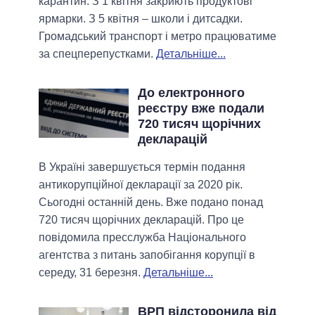
карантин. З 1 квітня закриють продуктові
ярмарки. З 5 квітня – школи і дитсадки.
Громадський транспорт і метро працюватиме
за спецперепустками.
Детальніше...
До електронного
реєстру вже подали
720 тисяч щорічних
декларацій
В Україні завершується термін подання
антикорупційної декларації за 2020 рік.
Сьогодні останній день. Вже подано понад
720 тисяч щорічних декларацій. Про це
повідомила пресслужба Національного
агентства з питань запобігання корупції в
середу, 31 березня.
Детальніше...
ВРП відсторонила від