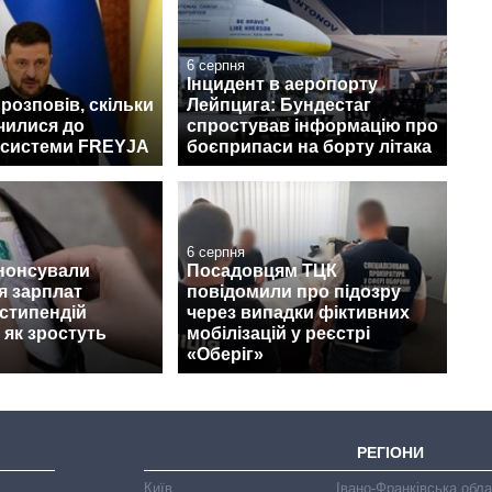
6 серпня
Інцидент в аеропорту
розповів, скільки
Лейпцига: Бундестаг
чилися до
спростував інформацію про
 системи FREYJA
боєприпаси на борту літака
6 серпня
анонсували
Посадовцям ТЦК
я зарплат
повідомили про підозру
 стипендій
через випадки фіктивних
 як зростуть
мобілізацій у реєстрі
«Оберіг»
РЕГІОНИ
Київ
Івано-Франківська обл