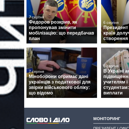
7 серпня
Федоров розкрив, як
6 серпня
пропонував змінити
Президент 
мобілізацію: що передбачав
країн долу
план
створення
6 серпня
В Україні 
7 серпня
Міноборони отримає дані
підвищенн
українців з податкової для
учителям і
звірки військового обліку:
студентам:
що відомо
виплати
МОНІТОРИНГ
ПРЕЗИДЕНТ І ОФІС