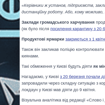
«Керівники ж установ, підприємств, закл
дистанційну роботу. Або, кому можливо,
Заклади громадського харчування
прод
(як було після
посилення карантину з 20 
Продуктові ярмарки
закриються з 1 квіт
Також він закликав поліцію контролювати 
киянами.
Такі обмеження у Києві будуть діяти
як мі
Нагадаємо, у Києві
з 20 березня почали д
запровадили через складну ситуацію з ко
локдаун у Києві мав діяти до 9 квітня.
Візуальна аналітика від редакції «Слово і