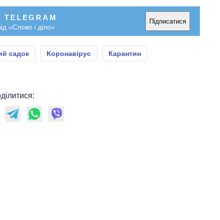
У TELEGRAM
Підписатися
ід «Слово і діло»
ий садок
Коронавірус
Карантин
ділитися: