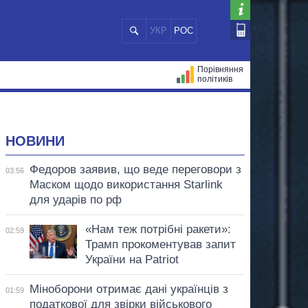
УКР
РОС
Порівняння
політиків
ЦІЙ
МЕРИ МІСТ
ВСІ ПЕРСОНИ
НОВИНИ
Федоров заявив, що веде переговори з
03:56
Маском щодо використання Starlink
для ударів по рф
«Нам теж потрібні ракети»:
02:59
Трамп прокоментував запит
України на Patriot
Міноборони отримає дані українців з
01:59
податкової для звірки військового