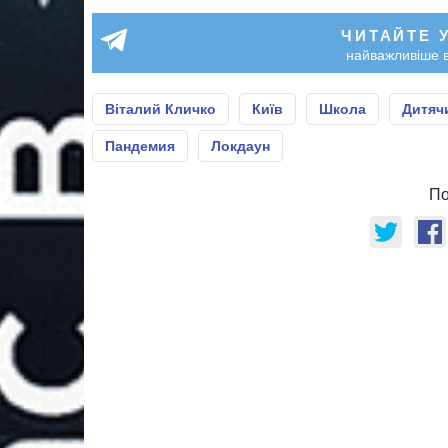
ЧИТАЙТЕ 
найважливіше в
Віталий Кличко
Київ
Школа
Дитяч
Пандемия
Локдаун
По