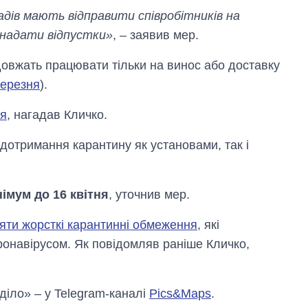
адів мають відправити співробітників на
 надати відпустки»
, – заявив мер.
овжать працювати тільки на винос або доставку
березня
).
ня
, нагадав Кличко.
дотримання карантину як установами, так і
німум до 16 квітня
, уточнив мер.
іяти жорсткі карантинні обмеження
, які
ронавірусом. Як повідомляв раніше Кличко,
 діло» – у Telegram-каналі
Pics&Maps
.