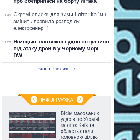
про боєприпаси на борту літака
Окремі списки для зими і літа: Кабмін
21:49
змінить правила розподілу
електроенергії
Німецьке вантажне судно потрапило
21:29
під атаку дронів у Чорному морі –
DW
Більше новин
ІНФОГРАФІКА
Вісім масованих
ударів по Україні
за літо: Київ та
область стали
головною ціллю