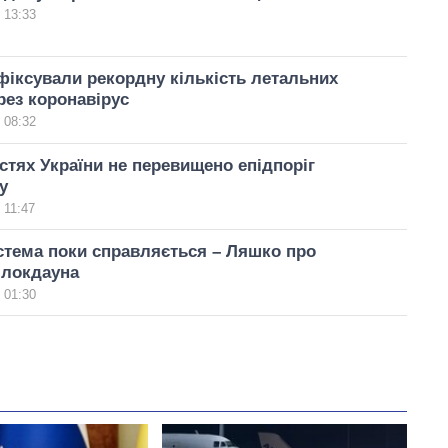
 13:33
афіксували рекордну кількість летальних
рез коронавірус
 08:32
стях України не перевищено епідпоріг
у
 11:47
тема поки справляється – Ляшко про
 локдауна
 01:30