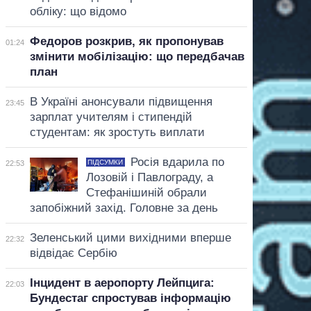
обліку: що відомо
Федоров розкрив, як пропонував
01:24
змінити мобілізацію: що передбачав
план
В Україні анонсували підвищення
23:45
зарплат учителям і стипендій
студентам: як зростуть виплати
Росія вдарила по
ПІДСУМКИ
22:53
Лозовій і Павлограду, а
Стефанішиній обрали
запобіжний захід. Головне за день
Зеленський цими вихідними вперше
22:32
відвідає Сербію
Інцидент в аеропорту Лейпцига:
22:03
Бундестаг спростував інформацію