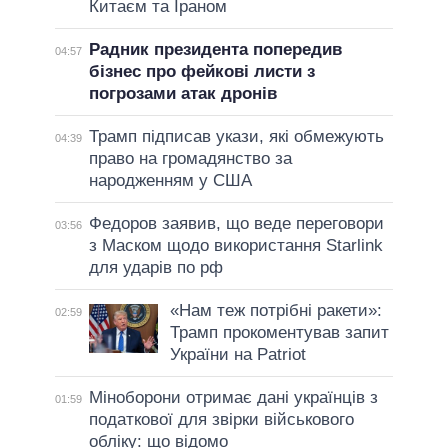
Китаєм та Іраном
Радник президента попередив
04:57
бізнес про фейкові листи з
погрозами атак дронів
Трамп підписав укази, які обмежують
04:39
право на громадянство за
народженням у США
Федоров заявив, що веде переговори
03:56
з Маском щодо використання Starlink
для ударів по рф
«Нам теж потрібні ракети»:
02:59
Трамп прокоментував запит
України на Patriot
Міноборони отримає дані українців з
01:59
податкової для звірки військового
обліку: що відомо