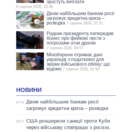
зростуть виплати
6 серпня 2026, 23:45
Двом найбільшим банкам росії
загрожує кредитна криза –
розвідка
7 серпня 2026, 07:51
Радник президента попередив
бізнес про фейкові листи з
погрозами атак дронів
7 серпня 2026, 04:57
Міноборони отримає дані
українців з податкової для
звірки військового обліку: що
відомо
7 серпня 2026, 01:59
НОВИНИ
Двом найбільшим банкам росії
07:51
загрожує кредитна криза – розвідка
США розширили санкції проти Куби
05:17
через військову співпрацю з росією,