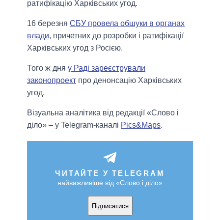
ратифікацію Харківських угод.
16 березня
СБУ провела обшуки в органах
влади
, причетних до розробки і ратифікації
Харківських угод з Росією.
Того ж дня
у Раді зареєстрували
законопроект
про денонсацію Харківських
угод.
Візуальна аналітика від редакції «Слово і
діло» – у Telegram-каналі
Pics&Maps
.
ЧИТАЙТЕ У TELEGRAM
найважливіше від «Слово і діло»
Підписатися