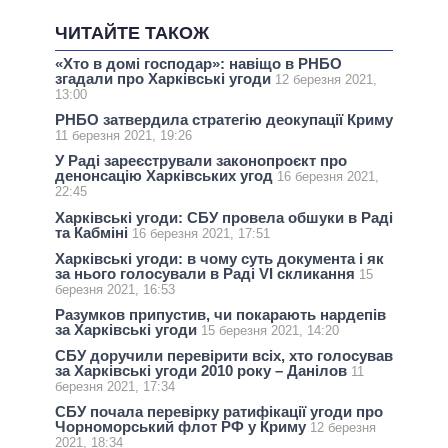
ЧИТАЙТЕ ТАКОЖ
«Хто в домі господар»: навіщо в РНБО
згадали про Харківські угоди
12 березня 2021,
13:00
РНБО затвердила стратегію деокупації Криму
11 березня 2021, 19:26
У Раді зареєстрували законопроєкт про
денонсацію Харківських угод
16 березня 2021,
22:45
Харківські угоди: СБУ провела обшуки в Раді
та Кабміні
16 березня 2021, 17:51
Харківські угоди: в чому суть документа і як
за нього голосували в Раді VI скликання
15
березня 2021, 16:53
Разумков припустив, чи покарають нардепів
за Харківські угоди
15 березня 2021, 14:20
СБУ доручили перевірити всіх, хто голосував
за Харківські угоди 2010 року – Данілов
11
березня 2021, 17:34
СБУ почала перевірку ратифікації угоди про
Чорноморський флот РФ у Криму
12 березня
2021, 18:34