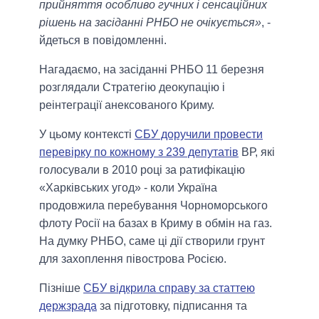
прийняття особливо гучних і сенсаційних
рішень на засіданні РНБО не очікується»
, -
йдеться в повідомленні.
Нагадаємо, на засіданні РНБО 11 березня
розглядали Стратегію деокупацію і
реінтеграції анексованого Криму.
У цьому контексті
СБУ доручили провести
перевірку по кожному з 239 депутатів
ВР, які
голосували в 2010 році за ратифікацію
«Харківських угод» - коли Україна
продовжила перебування Чорноморського
флоту Росії на базах в Криму в обмін на газ.
На думку РНБО, саме ці дії створили грунт
для захоплення півострова Росією.
Пізніше
СБУ відкрила справу за статтею
держзрада
за підготовку, підписання та