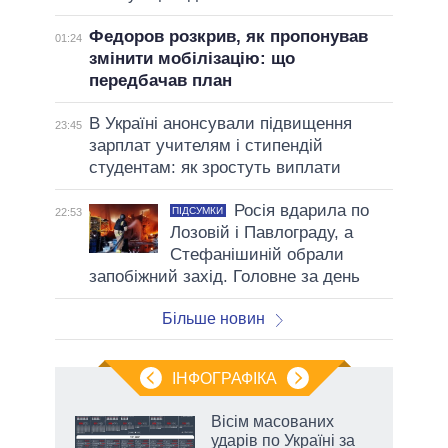
Федоров розкрив, як пропонував
01:24
змінити мобілізацію: що
передбачав план
В Україні анонсували підвищення
23:45
зарплат учителям і стипендій
студентам: як зростуть виплати
Росія вдарила по
ПІДСУМКИ
22:53
Лозовій і Павлограду, а
Стефанішиній обрали
запобіжний захід. Головне за день
Більше новин
ІНФОГРАФІКА
нтів:
Вісім масованих
 і
ударів по Україні за