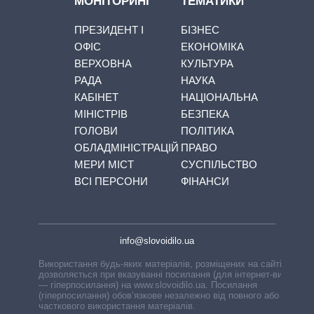
МОНІТОРИНГ
ТЕМАТИКИ
ПРЕЗИДЕНТ І
БІЗНЕС
ОФІС
ЕКОНОМІКА
ВЕРХОВНА
КУЛЬТУРА
РАДА
НАУКА
КАБІНЕТ
НАЦІОНАЛЬНА
МІНІСТРІВ
БЕЗПЕКА
ГОЛОВИ
ПОЛІТИКА
ОБЛАДМІНІСТРАЦІЙ
ПРАВО
МЕРИ МІСТ
СУСПІЛЬСТВО
ВСІ ПЕРСОНИ
ФІНАНСИ
info@slovoidilo.ua
Використання будь-яких матеріалів, розміщених на сайті,
дозволяється при вказуванні посилання (для інтернет-видань
— гіперпосилання) на www.slovoidilo.ua. Посилання
(гіперпосилання) обов’язкове незалежно від повного або
часткового використання матеріалів.