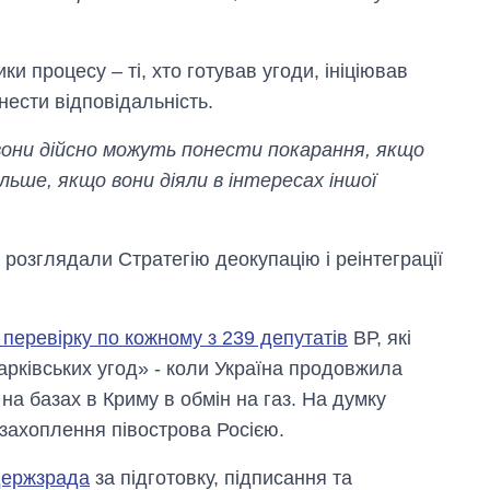
и процесу – ті, хто готував угоди, ініціював
нести відповідальність.
, вони дійсно можуть понести покарання, якщо
ільше, якщо вони діяли в інтересах іншої
розглядали Стратегію деокупацію і реінтеграції
перевірку по кожному з 239 депутатів
ВР, які
арківських угод» - коли Україна продовжила
а базах в Криму в обмін на газ. На думку
 захоплення півострова Росією.
держзрада
за підготовку, підписання та