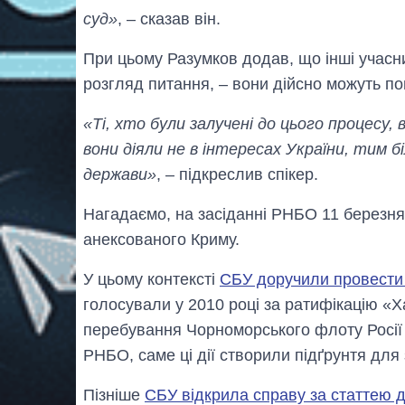
суд»
, – сказав він.
При цьому Разумков додав, що інші учасник
розгляд питання, – вони дійсно можуть по
«Ті, хто були залучені до цього процесу
вони діяли не в інтересах України, тим б
держави»
, – підкреслив спікер.
Нагадаємо, на засіданні РНБО 11 березня 
анексованого Криму.
У цьому контексті
СБУ доручили провести 
голосували у 2010 році за ратифікацію «Х
перебування Чорноморського флоту Росії н
РНБО, саме ці дії створили підґрунтя для
Пізніше
СБУ відкрила справу за статтею 