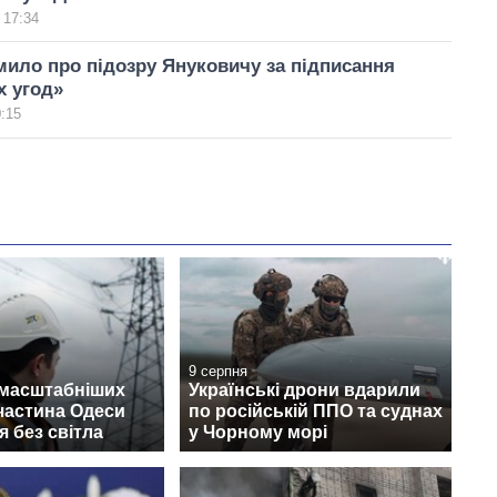
 17:34
ило про підозру Януковичу за підписання
х угод»
0:15
9 серпня
ймасштабніших
Українські дрони вдарили
 частина Одеси
по російській ППО та суднах
 без світла
у Чорному морі