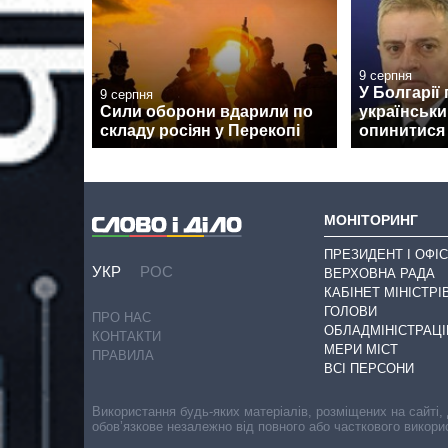
9 серпня
У Болгарії
9 серпня
Сили оборони вдарили по
українськи
складу росіян у Перекопі
опинитися н
МОНІТОРИНГ
ПРЕЗИДЕНТ І ОФІС
УКР
РОС
ВЕРХОВНА РАДА
КАБІНЕТ МІНІСТРІ
ГОЛОВИ
ПРО НАС
ОБЛАДМІНІСТРАЦІ
КОНТАКТИ
МЕРИ МІСТ
ПРАВИЛА
ВСІ ПЕРСОНИ
Використання будь-яких матеріалів, розміщених на сайті,
обов’язкове незалежно від повного або часткового викори