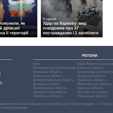
9 серпня
 пояснили, як
Удар по Харкову: мер
й дрон міг
повідомив про 37
а її території
постраждалих і 1 загиблого
РЕГІОНИ
Київ
Івано-Франківська обл
Автономна республіка Крим
Київська область
Вінницька область
Кіровоградська област
В
Волинська область
Луганська область
Дніпропетровська область
Львівська область
Й
Донецька область
Миколаївська область
Житомирська область
Одеська область
Закарпатська область
Полтавська область
Запорізька область
Рівненська область
 дозволяється при вказуванні посилання (для інтернет-видань — гіперпоси
стання матеріалів.