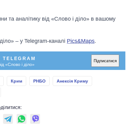
и та аналітику від «Слово і діло» в вашому
 діло» – у Telegram-каналі
Pics&Maps
.
У TELEGRAM
Підписатися
ід «Слово і діло»
Крим
РНБО
Анексія Криму
ділитися: