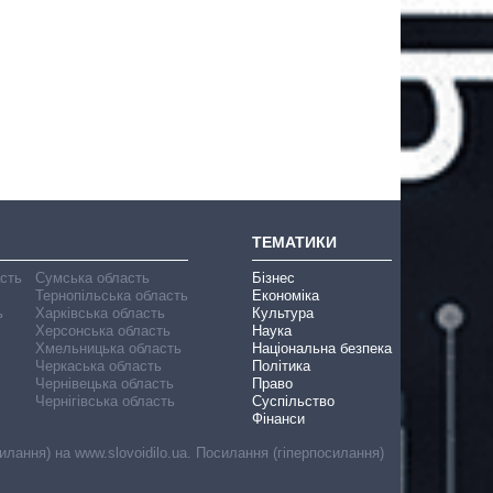
ТЕМАТИКИ
асть
Сумська область
Бізнес
Тернопільська область
Економіка
ь
Харківська область
Культура
Херсонська область
Наука
Хмельницька область
Національна безпека
Черкаська область
Політика
Чернівецька область
Право
Чернігівська область
Суспільство
Фінанси
лання) на www.slovoidilo.ua. Посилання (гіперпосилання)