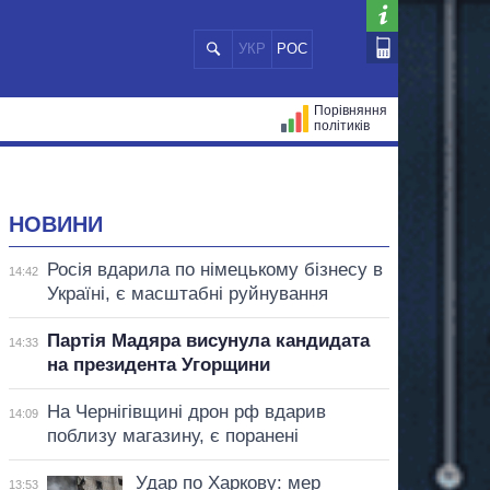
УКР
РОС
Порівняння
політиків
ЦІЙ
МЕРИ МІСТ
ВСІ ПЕРСОНИ
НОВИНИ
Росія вдарила по німецькому бізнесу в
14:42
Україні, є масштабні руйнування
Партія Мадяра висунула кандидата
14:33
на президента Угорщини
На Чернігівщині дрон рф вдарив
14:09
поблизу магазину, є поранені
Удар по Харкову: мер
13:53