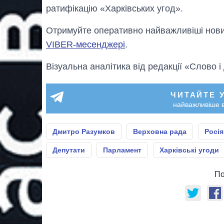
ратифікацію «Харківських угод».
Отримуйте оперативно найважливіші новин
VIBER-месенджері
.
Візуальна аналітика від редакції «Слово і
ЧИТАЙТЕ 
найважливіше в
Дмитро Разумков
Верховна рада
Росія
Депутати
Парламент
Харківські угоди
По