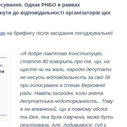
лосування. Однак РНБО в рамках
нути до відповідальності організаторів цих
ов
на брифінгу після засідання погоджувальної
«Я добре пам'ятаю Конституцію,
Скільки картоплі
стаття 80 говорить про те, що, на
вирощували в
»:
Україні до і під час
щастя чи на жаль, народні депутати
ли
великої війни
не несуть відповідальність за свої дії
при голосуванні в стінах Верховної
ради. Навіть сьогодні, коли знята
депутатська недоторканність...Тому
я не впевнений, що в повному обсязі
та ідея, яка була озвучена, може бути
реалізована. Але, подивимося: суд є