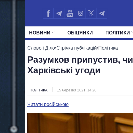
НОВИНИ
ОБIЦЯНКИ
ПОЛIТИКИ
УСІ ПОЛІТИКИ
ПРЕЗИДЕНТ І ОФ
Слово і Діло
›
Стрічка публікацій
›
Політика
Разумков припустив, чи
Харківські угоди
ПОЛІТИКА
15 березня 2021, 14:20
Читати російською