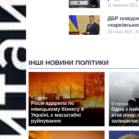
11 березня 2021,
ДБР повідом
«харківськи
28 січня 2021, 2
ІНШІ НОВИНИ ПОЛІТИКИ
9 серпня
Росія вдарила по
9 серпня
німецькому бізнесу в
Одна з на
Україні, є масштабні
атак року:
руйнування
залишилася