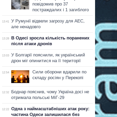
повідомив про 37
постраждалих і 1 загиблого
У Румунії відвели загрозу для АЕС,
13:41
але ненадовго
В Одесі зросла кількість поранених
13:28
після атаки дронів
У Болгарії пояснили, як український
13:03
дрон міг опинитися на її території
Сили оборони вдарили по
12:54
складу росіян у Перекопі
Боднар пояснив, чому Україна досі не
12:32
отримала польські МіГ-29
Одна з наймасштабніших атак року:
12:22
частина Одеси залишилася без