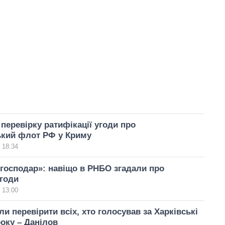
перевірку ратифікації угоди про
кий флот РФ у Криму
 18:34
 господар»: навіщо в РНБО згадали про
угоди
 13:00
и перевірити всіх, хто голосував за Харківські
року – Данілов