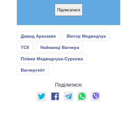
Підписатися
Давид Арахамія
Віктор Медведчук
ТСК
Найманці Вагнера
Плівки Медведчука-Суркова
Вагнергейт
Поділитися: