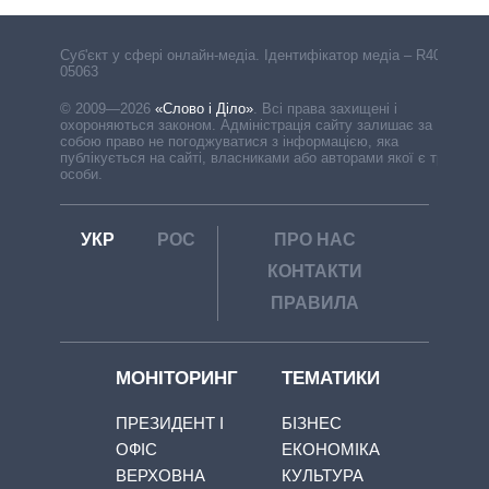
Cуб'єкт у сфері онлайн-медіа. Ідентифікатор медіа – R40-
05063
© 2009—2026
«Слово і Діло»
.
Всі права захищені і
охороняються законом. Адміністрація сайту залишає за
собою право не погоджуватися з інформацією, яка
публікується на сайті, власниками або авторами якої є треті
особи.
УКР
РОС
ПРО НАС
КОНТАКТИ
ПРАВИЛА
МОНІТОРИНГ
ТЕМАТИКИ
ПРЕЗИДЕНТ І
БІЗНЕС
ОФІС
ЕКОНОМІКА
ВЕРХОВНА
КУЛЬТУРА