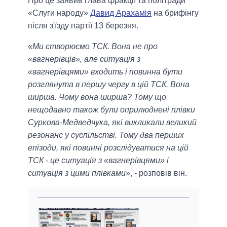
Про це заявив глава фракції та політради
«Слуги народу»
Давид Арахамія
на брифінгу
після з'їзду партії 13 березня.
«
Ми створюємо ТСК. Вона не про
«вагнерівців», але ситуація з
«вагнерівцями» входить і повинна бути
розглянута в першу чергу в цій ТСК. Вона
ширша. Чому вона ширша? Тому що
нещодавно також були оприлюднені плівки
Суркова-Медведчука, які викликали великий
резонанс у суспільстві. Тому два перших
епізоди, які повинні розслідуватися на цій
ТСК - це ситуація з «вагнерівцями» і
ситуація з цими плівками
», - розповів він.