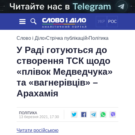
УКР
РОС
НОВИНИ
Слово і Діло
›
Стрічка публікацій
›
Політика
У Раді готуються до
ОБIЦЯНКИ
СТРІЧКА
ПОЛІТИКА
створення ТСК щодо
ПОДІЇ
ЕКОНОМІКА
ПОЛIТИКИ
«плівок Медведчука»
СТАТТІ
СУСПІЛЬСТВО
ІНФОГРАФІКА
ДУМКИ
СВІТ
УСІ ПОЛІТИКИ
та «вагнерівців» –
ОГЛЯДИ
ПРЕЗИДЕНТ І ОФІС
Арахамія
ВІДЕО
ДАЙДЖЕСТИ
ВЕРХОВНА РАДА
ПІДТРИМАТИ
КАБІНЕТ МІНІСТРІВ
ГОЛОВИ ОБЛАДМІНІСТРАЦІЙ
ПОЛІТИКА
ПОРІВНЯННЯ ПОЛІТИКІВ
13 березня 2021, 17:30
МЕРИ МІСТ
Читати російською
ВСІ ПЕРСОНИ