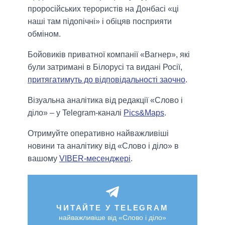
проросійських терористів на Донбасі «ці
наші там підопічні» і обіцяв посприяти
обміном.
Бойовиків приватної компанії «Вагнер», які
були затримані в Білорусі та видані Росії,
притягатимуть до відповідальності заочно
.
Візуальна аналітика від редакції «Слово і
діло» – у Telegram-каналі
Pics&Maps
.
Отримуйте оперативно найважливіші
новини та аналітику від «Слово і діло» в
вашому
VIBER-месенджері
.
ЧИТАЙТЕ У TELEGRAM
найважливіше від «Слово і діло»