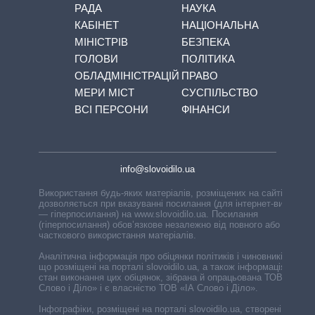
РАДА
НАУКА
КАБІНЕТ
НАЦІОНАЛЬНА
МІНІСТРІВ
БЕЗПЕКА
ГОЛОВИ
ПОЛІТИКА
ОБЛАДМІНІСТРАЦІЙ
ПРАВО
МЕРИ МІСТ
СУСПІЛЬСТВО
ВСІ ПЕРСОНИ
ФІНАНСИ
info@slovoidilo.ua
Використання будь-яких матеріалів, розміщених на сайті,
дозволяється при вказуванні посилання (для інтернет-видань
— гіперпосилання) на www.slovoidilo.ua. Посилання
(гіперпосилання) обов’язкове незалежно від повного або
часткового використання матеріалів.
Аналітична інформація про обіцянки політиків і чиновників,
що розміщені на порталі slovoidilo.ua, а також інформація про
стан виконання цих обіцянок, зібрана й опрацьована ТОВ «ІА
Слово і Діло» і є власністю ТОВ «ІА Слово і Діло».
Інфографіки, розміщені на порталі slovoidilo.ua, створені ГО