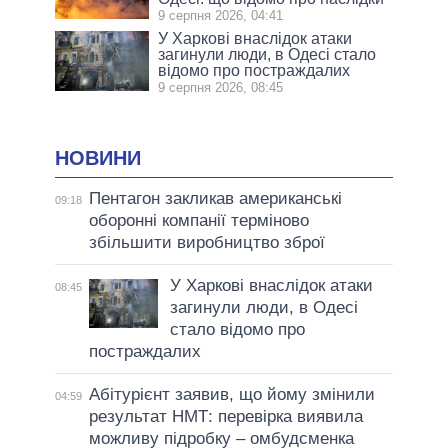
9 серпня 2026, 04:41
У Харкові внаслідок атаки
загинули люди, в Одесі стало
відомо про постраждалих
9 серпня 2026, 08:45
НОВИНИ
Пентагон закликав американські
09:18
оборонні компанії терміново
збільшити виробництво зброї
У Харкові внаслідок атаки
08:45
загинули люди, в Одесі
стало відомо про
постраждалих
Абітурієнт заявив, що йому змінили
04:59
результат НМТ: перевірка виявила
можливу підробку – омбудсменка