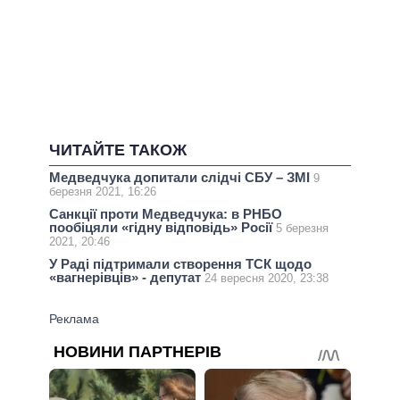
ЧИТАЙТЕ ТАКОЖ
Медведчука допитали слідчі СБУ – ЗМІ
9
березня 2021, 16:26
Санкції проти Медведчука: в РНБО
пообіцяли «гідну відповідь» Росії
5 березня
2021, 20:46
У Раді підтримали створення ТСК щодо
«вагнерівців» - депутат
24 вересня 2020, 23:38