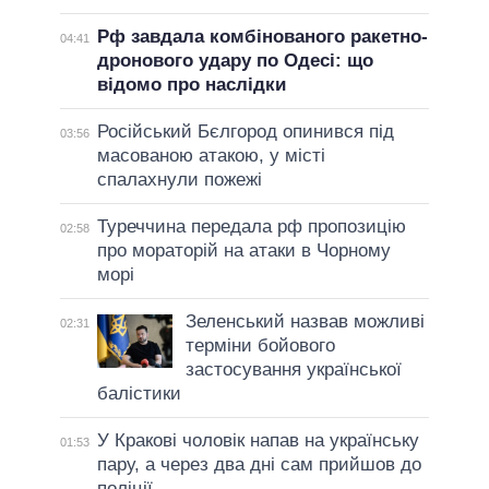
Рф завдала комбінованого ракетно-
04:41
дронового удару по Одесі: що
відомо про наслідки
Російський Бєлгород опинився під
03:56
масованою атакою, у місті
спалахнули пожежі
Туреччина передала рф пропозицію
02:58
про мораторій на атаки в Чорному
морі
Зеленський назвав можливі
02:31
терміни бойового
застосування української
балістики
У Кракові чоловік напав на українську
01:53
пару, а через два дні сам прийшов до
поліції