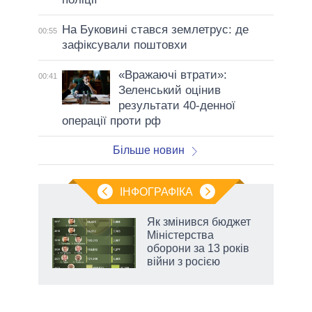
На Буковині стався землетрус: де
00:55
зафіксували поштовхи
«Вражаючі втрати»:
00:41
Зеленський оцінив
результати 40-денної
операції проти рф
Більше новин
ІНФОГРАФІКА
Як змінився бюджет
 за
Міністерства
асть
оборони за 13 років
війни з росією
аспі