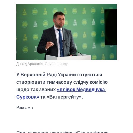
Давид Арахамія
Слуга народу
У Верховній Раді України готуються
створювати тимчасову слідчу комісію
щодо так званих
«плівок Медведчука-
Суркова»
та «Вагнергейту».