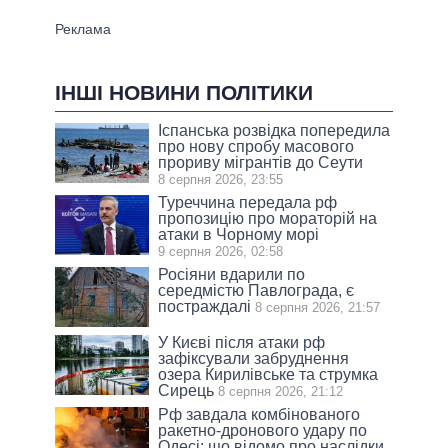
ІНШІ НОВИНИ ПОЛІТИКИ
Іспанська розвідка попередила
про нову спробу масового
прориву мігрантів до Сеути
8 серпня 2026, 23:55
Туреччина передала рф
пропозицію про мораторій на
атаки в Чорному морі
9 серпня 2026, 02:58
Росіяни вдарили по
середмістю Павлограда, є
постраждалі
8 серпня 2026, 21:57
У Києві після атаки рф
зафіксували забруднення
озера Кирилівське та струмка
Сирець
8 серпня 2026, 21:12
Рф завдала комбінованого
ракетно-дронового удару по
Одесі: що відомо про наслідки