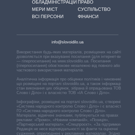
ОБЛАДМІНІСТРАЦІЙ
ПРАВО
МЕРИ МІСТ
СУСПІЛЬСТВО
ВСІ ПЕРСОНИ
ФІНАНСИ
info@slovoidilo.ua
Використання будь-яких матеріалів, розміщених на сайті,
дозволяється при вказуванні посилання (для інтернет-видань
— гіперпосилання) на www.slovoidilo.ua. Посилання
(гіперпосилання) обов’язкове незалежно від повного або
часткового використання матеріалів.
Аналітична інформація про обіцянки політиків і чиновників,
що розміщені на порталі slovoidilo.ua, а також інформація про
стан виконання цих обіцянок, зібрана й опрацьована ТОВ «ІА
Слово і Діло» і є власністю ТОВ «ІА Слово і Діло».
Інфографіки, розміщені на порталі slovoidilo.ua, створені ГО
«Система народного контролю Слово і Діло» і є власністю
ГО «Система народного контролю Слово і Діло».
Матеріали, відмічені значками, публікуються на правах
реклами: «Промо», «Новини компаній», «Позиція»,
«Партнерський матеріал», «Спецпроєкт», «За підтримки».
Редакція не несе відповідальності за факти та оціночні
судження, оприлюднені у рекламних матеріалах. Згідно з