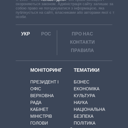
охороняються законом. Адміністрація сайту залишає за
собою право не погоджуватися з інформацією, яка
публікується на сайті, власниками або авторами якої є треті
особи.
УКР
РОС
ПРО НАС
КОНТАКТИ
ПРАВИЛА
МОНІТОРИНГ
ТЕМАТИКИ
ПРЕЗИДЕНТ І
БІЗНЕС
ОФІС
ЕКОНОМІКА
ВЕРХОВНА
КУЛЬТУРА
РАДА
НАУКА
КАБІНЕТ
НАЦІОНАЛЬНА
МІНІСТРІВ
БЕЗПЕКА
ГОЛОВИ
ПОЛІТИКА