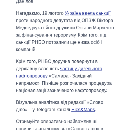
Данілов.
Нагадаємо, 19 лютого
Україна ввела санкції
проти народного депутата від ОПЗЖ Віктора
Медведчука і його дружини Оксани Марченко
за фінансування тероризму. Крім того, під
санкції РНБО потрапили ще низка осіб і
компаній.
Крім того, РНБО доручив повернути в
державну власність
частину дизельного
нафтопроводу
«Самара - Західний
напрямок». Пізніше розпочалася процедура
націоналізації зазначеного нафтопроводу.
Візуальна аналітика від редакції «Слово і
діло» – у Telegram-каналі
Pics&Maps
.
Отримуйте оперативно найважливіші
новини та аналітику від «Слово і діло» в