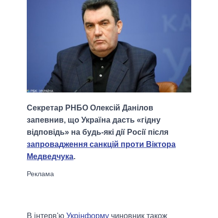
Секретар РНБО Олексій Данілов
запевнив, що Україна дасть «гідну
відповідь» на будь-які дії Росії після
запровадження санкцій проти Віктора
Медведчука
.
В інтерв'ю
Укрінформу
чиновник також