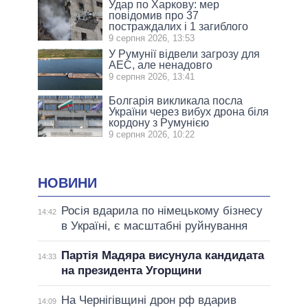
Удар по Харкову: мер
повідомив про 37
постраждалих і 1 загиблого
9 серпня 2026, 13:53
У Румунії відвели загрозу для
АЕС, але ненадовго
9 серпня 2026, 13:41
Болгарія викликала посла
України через вибух дрона біля
кордону з Румунією
9 серпня 2026, 10:22
НОВИНИ
Росія вдарила по німецькому бізнесу
14:42
в Україні, є масштабні руйнування
Партія Мадяра висунула кандидата
14:33
на президента Угорщини
На Чернігівщині дрон рф вдарив
14:09