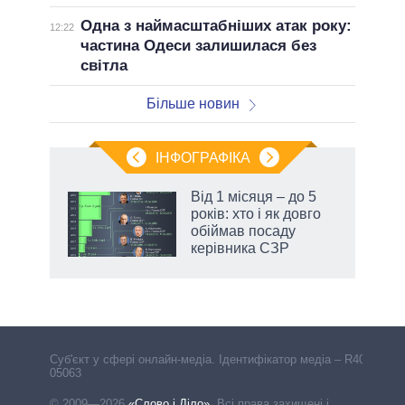
Одна з наймасштабніших атак року:
12:22
частина Одеси залишилася без
світла
Більше новин
ІНФОГРАФІКА
Від 1 місяця – до 5
ть
років: хто і як довго
обіймав посаду
керівника СЗР
Cуб'єкт у сфері онлайн-медіа. Ідентифікатор медіа – R40-
05063
© 2009—2026
«Слово і Діло»
.
Всі права захищені і