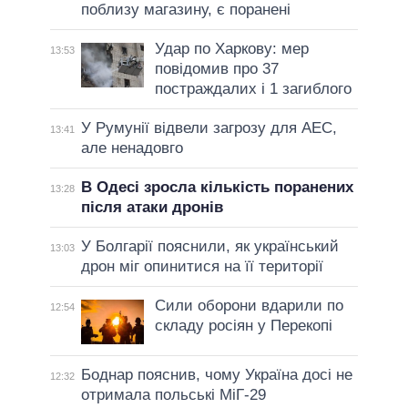
поблизу магазину, є поранені
Удар по Харкову: мер
13:53
повідомив про 37
постраждалих і 1 загиблого
У Румунії відвели загрозу для АЕС,
13:41
але ненадовго
В Одесі зросла кількість поранених
13:28
після атаки дронів
У Болгарії пояснили, як український
13:03
дрон міг опинитися на її території
Сили оборони вдарили по
12:54
складу росіян у Перекопі
Боднар пояснив, чому Україна досі не
12:32
отримала польські МіГ-29