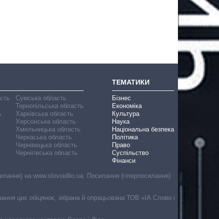
ТЕМАТИКИ
асть
Сумська область
Бізнес
Тернопільська область
Економіка
ь
Харківська область
Культура
Херсонська область
Наука
Хмельницька область
Національна безпека
Черкаська область
Політика
Чернівецька область
Право
Чернігівська область
Суспільство
Фінанси
лання) на www.slovoidilo.ua. Посилання (гіперпосилання)
онання цих обіцянок, зібрана й опрацьована ТОВ «ІА Слово і