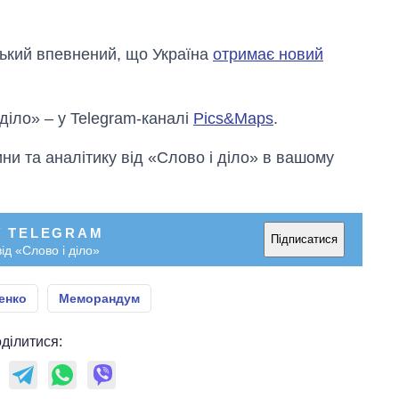
ький впевнений, що Україна
отримає новий
 діло» – у Telegram-каналі
Pics&Maps
.
и та аналітику від «Слово і діло» в вашому
У TELEGRAM
Підписатися
ід «Слово і діло»
енко
Меморандум
ділитися: