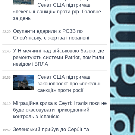
Сенат США підтримав
«пекельні санкції» проти рф. Головне
за день
Окупанти вдарили з РСЗВ по
22:29
Слов'янську, є жертва і поранені
У Німеччині над військовою базою, де
21:45
ремонтують системи Patriot, помітили
невідомі БПЛА
Сенат США підтримав
20:55
законопроєкт про «пекельні
санкції» проти росії
Міграційна криза в Сеуті: Італія поки не
20:19
буде скасовувати прикордонний
контроль з Іспанією
Зеленський прибув до Сербії та
19:52