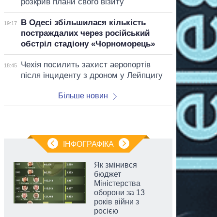
розкрив плани свого візиту
В Одесі збільшилася кількість
19:17
постраждалих через російський
обстріл стадіону «Чорноморець»
Чехія посилить захист аеропортів
18:45
після інциденту з дроном у Лейпцигу
Більше новин
ІНФОГРАФІКА
Як змінився
бюджет
Міністерства
оборони за 13
років війни з
росією