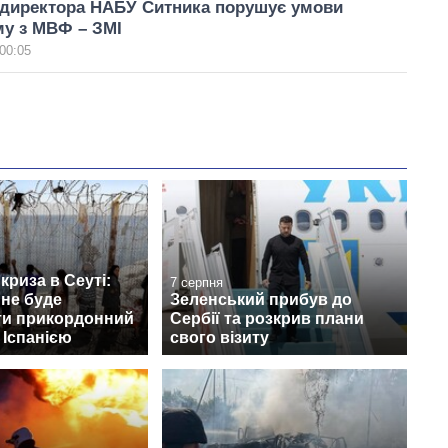
 директора НАБУ Ситника порушує умови
у з МВФ – ЗМІ
00:05
криза в Сеуті:
7 серпня
 не буде
Зеленський прибув до
ти прикордонний
Сербії та розкрив плани
 Іспанією
свого візиту