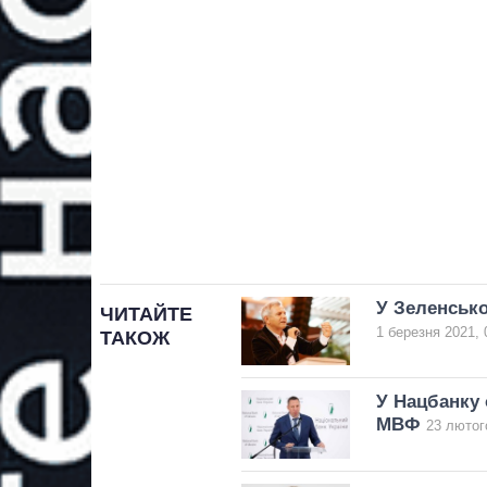
У Зеленсько
ЧИТАЙТЕ
1 березня 2021, 
ТАКОЖ
У Нацбанку 
МВФ
23 лютог