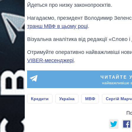
Йдеться про низку законопроєктів.
Нагадаємо, президент Володимир Зеленс
транш МВФ в цьому році
.
Візуальна аналітика від редакції «Слово і
Отримуйте оперативно найважливіші новин
VIBER-месенджері
.
ЧИТАЙТЕ 
найважливіше в
Кредити
Україна
МВФ
Сергій Марч
По