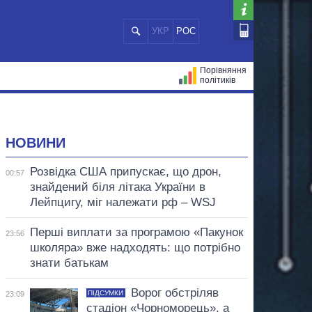
УКР
РОС
Порівняння
політиків
ЦІЙ
МЕРИ МІСТ
ВСІ ПЕРСОНИ
НОВИНИ
Розвідка США припускає, що дрон,
00:57
знайдений біля літака України в
Лейпцигу, міг належати рф – WSJ
Перші виплати за програмою «Пакунок
23:56
школяра» вже надходять: що потрібно
знати батькам
Ворог обстріляв
ПІДСУМКИ
23:09
стадіон «Чорноморець», а