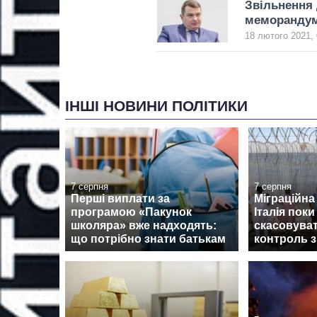
Звільнення
меморандум
18 лютого 2021, 
ІНШІ НОВИНИ ПОЛІТИКИ
7 серпня
7 серпня
Перші виплати за
Міграційна 
програмою «Пакунок
Італія поки
школяра» вже надходять:
скасовува
що потрібно знати батькам
контроль з