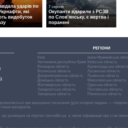
авдала ударів по
7 серпня
Укрнафти, які
Окупанти вдарили з РСЗВ
ють видобуток
по Слов'янську, є жертва і
азу
поранені
РЕГІОНИ
Київ
Івано-Франківська обл
Автономна республіка Крим
Київська область
Вінницька область
Кіровоградська област
В
Волинська область
Луганська область
Дніпропетровська область
Львівська область
Й
Донецька область
Миколаївська область
Житомирська область
Одеська область
Закарпатська область
Полтавська область
Запорізька область
Рівненська область
 дозволяється при вказуванні посилання (для інтернет-видань — гіперпоси
стання матеріалів.
, що розміщені на порталі slovoidilo.ua, а також інформація про стан вик