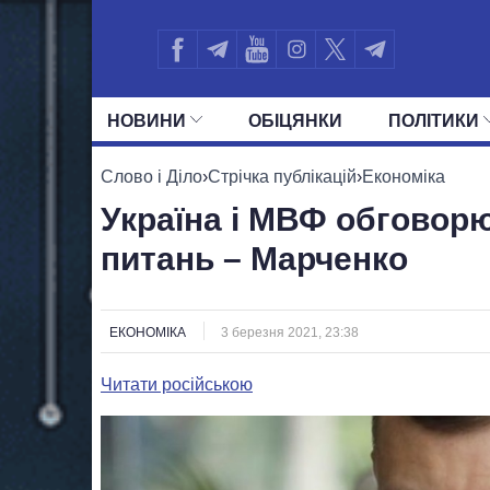
НОВИНИ
ОБIЦЯНКИ
ПОЛIТИКИ
УСІ ПОЛІТИКИ
ПРЕЗИДЕНТ І ОФ
Слово і Діло
›
Стрічка публікацій
›
Економіка
Україна і МВФ обговор
питань – Марченко
ЕКОНОМІКА
3 березня 2021, 23:38
Читати російською