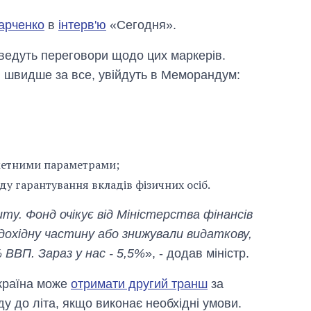
арченко
в
інтерв'ю
«Сегодня».
 ведуть переговори щодо цих маркерів.
, швидше за все, увійдуть в Меморандум:
джетними параметрами;
у гарантування вкладів фізичних осіб.
ту. Фонд очікує від Міністерства фінансів
 дохідну частину або знижували видаткову,
Від 1 місяця – до 5
років: хто і як
ВВП. Зараз у нас - 5,5%
», - додав міністр.
довго обіймав
посаду керівника
Україна може
отримати другий транш
за
СЗР
 до літа, якщо виконає необхідні умови.