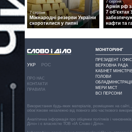
7 серпня
Армія рф з
7 об'єктах 
7 серпня
Міжнародні резерви України
забезпечу
скоротилися у липні
нафти та г
МОНІТОРИНГ
ПРЕЗИДЕНТ І ОФІС
УКР
РОС
ВЕРХОВНА РАДА
КАБІНЕТ МІНІСТРІ
ГОЛОВИ
ПРО НАС
ОБЛАДМІНІСТРАЦІ
КОНТАКТИ
МЕРИ МІСТ
ПРАВИЛА
ВСІ ПЕРСОНИ
Використання будь-яких матеріалів, розміщених на сайті,
обов’язкове незалежно від повного або часткового викори
Аналітична інформація про обіцянки політиків і чиновників
Діло» і є власністю ТОВ «ІА Слово і Діло».