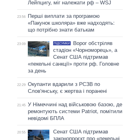
Лейпцигу, міг належати рф – WSJ
Перші виплати за програмою
23:56
«Пакунок школяра» вже надходять:
що потрібно знати батькам
Ворог обстріляв
ПІДСУМКИ
23:09
стадіон «Чорноморець», а
Сенат США підтримав
«пекельні санкції» проти рф. Головне
за день
Окупанти вдарили з РСЗВ по
22:29
Слов'янську, є жертва і поранені
У Німеччині над військовою базою, де
21:45
ремонтують системи Patriot, помітили
невідомі БПЛА
Сенат США підтримав
20:55
законопроєкт про «пекельні