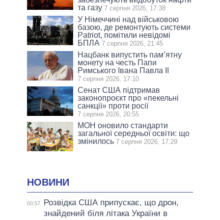
та газу
7 серпня 2026, 17:38
У Німеччині над військовою
базою, де ремонтують системи
Patriot, помітили невідомі
БПЛА
7 серпня 2026, 21:45
Нацбанк випустить пам’ятну
монету на честь Папи
Римського Івана Павла II
7 серпня 2026, 17:10
Сенат США підтримав
законопроєкт про «пекельні
санкції» проти росії
7 серпня 2026, 20:55
МОН оновило стандарти
загальної середньої освіти: що
змінилось
7 серпня 2026, 17:29
НОВИНИ
Розвідка США припускає, що дрон,
00:57
знайдений біля літака України в