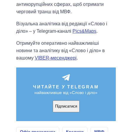
антикорупційних сферах, щоб отримати
черговий транш від МВФ.
Візуальна аналітика від редакції «Слово і
діло» – у Telegram-каналі
Pics&Maps
.
Отримуйте оперативно найважливіші
новини та аналітику від «Слово і діло» в
вашому
VIBER-месенджері
.
ЧИТАЙТЕ У TELEGRAM
найважливіше від «Слово і діло»
Підписатися
Офіс президента
Кредити
МВФ