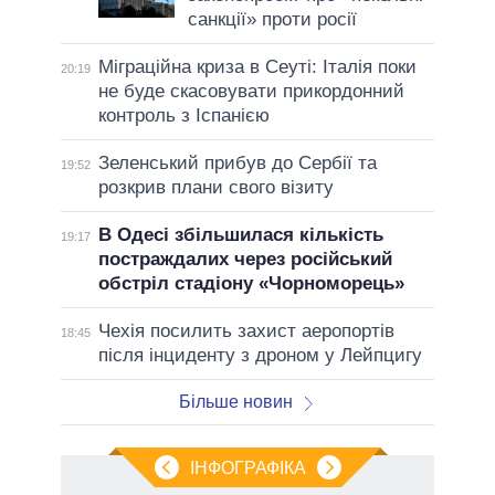
санкції» проти росії
Міграційна криза в Сеуті: Італія поки
20:19
не буде скасовувати прикордонний
контроль з Іспанією
Зеленський прибув до Сербії та
19:52
розкрив плани свого візиту
В Одесі збільшилася кількість
19:17
постраждалих через російський
обстріл стадіону «Чорноморець»
Чехія посилить захист аеропортів
18:45
після інциденту з дроном у Лейпцигу
Більше новин
ІНФОГРАФІКА