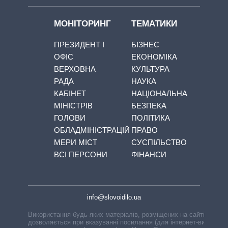
МОНІТОРИНГ
ТЕМАТИКИ
ПРЕЗИДЕНТ І
БІЗНЕС
ОФІС
ЕКОНОМІКА
ВЕРХОВНА
КУЛЬТУРА
РАДА
НАУКА
КАБІНЕТ
НАЦІОНАЛЬНА
МІНІСТРІВ
БЕЗПЕКА
ГОЛОВИ
ПОЛІТИКА
ОБЛАДМІНІСТРАЦІЙ
ПРАВО
МЕРИ МІСТ
СУСПІЛЬСТВО
ВСІ ПЕРСОНИ
ФІНАНСИ
info@slovoidilo.ua
Використання будь-яких матеріалів, розміщених на сайті,
дозволяється при вказуванні посилання (для інтернет-видань