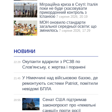
Міграційна криза в Сеуті: Італія
поки не буде скасовувати
прикордонний контроль з
Іспанією
7 серпня 2026, 20:19
МОН оновило стандарти
загальної середньої освіти: що
змінилось
7 серпня 2026, 17:29
НОВИНИ
Окупанти вдарили з РСЗВ по
22:29
Слов'янську, є жертва і поранені
У Німеччині над військовою базою, де
21:45
ремонтують системи Patriot, помітили
невідомі БПЛА
Сенат США підтримав
20:55
законопроєкт про «пекельні
санкції» проти росії