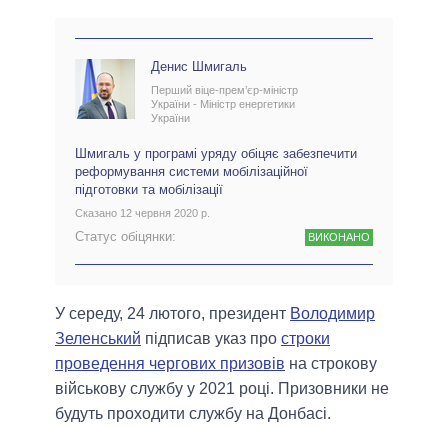
Денис Шмигаль
Перший віце-прем’єр-міністр
України - Міністр енергетики
України
Шмигаль у програмі уряду обіцяє забезпечити
реформування системи мобілізаційної
підготовки та мобілізації
Сказано 12 червня 2020 р.
Статус обіцянки:
ВИКОНАНО
У середу, 24 лютого, президент
Володимир
Зеленський
підписав указ про
строки
проведення чергових призовів
на строкову
військову службу у 2021 році. Призовники не
будуть проходити службу на Донбасі.