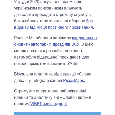
У грудні 2020 року стало відомо, що
українським призовникам планують
дозволити проходити строкову службу в
батальйонах територіальної оборони
без
відриву від місця постійного проживання
.
Раніше Міноборони вирішило
кардинально
оновити автопарк підрозділів ЗСУ
. З цією
метою почалася розробка легкового
автомобіля підвищеної прохідності для
потреб армії, який замінить УАЗи.
Візуальна аналітика від редакції «Слово і
діло» – у Telegram-каналі
Pics&Maps
.
Отримуйте оперативно найважливіші
новини та аналітику від «Слово і діло» в
вашому
VIBER-месенджері
.