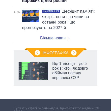
ворожих цілей росіян
Дефіцит пам’яті:
ІНФОГРАФІКА
17:52
як зріс попит на чипи за
останні роки і що
прогнозують на 2027-й
Більше новин
ІНФОГРАФІКА
 як
Від 1 місяця – до 5
и за
років: хто і як довго
обіймав посаду
2027-
керівника СЗР
аспі
Cуб'єкт у сфері онлайн-медіа. Ідентифікатор медіа – R40-