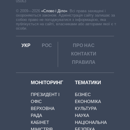
05063
© 2009—2026
«Слово і Діло»
.
Всі права захищені і
охороняються законом. Адміністрація сайту залишає за
собою право не погоджуватися з інформацією, яка
публікується на сайті, власниками або авторами якої є треті
особи.
УКР
РОС
ПРО НАС
КОНТАКТИ
ПРАВИЛА
МОНІТОРИНГ
ТЕМАТИКИ
ПРЕЗИДЕНТ І
БІЗНЕС
ОФІС
ЕКОНОМІКА
ВЕРХОВНА
КУЛЬТУРА
РАДА
НАУКА
КАБІНЕТ
НАЦІОНАЛЬНА
МІНІСТРІВ
БЕЗПЕКА