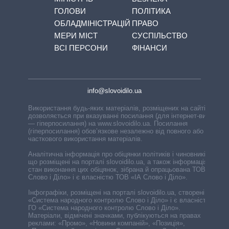
ГОЛОВИ
ПОЛІТИКА
ОБЛАДМІНІСТРАЦІЙ
ПРАВО
МЕРИ МІСТ
СУСПІЛЬСТВО
ВСІ ПЕРСОНИ
ФІНАНСИ
info@slovoidilo.ua
Використання будь-яких матеріалів, розміщених на сайті,
дозволяється при вказуванні посилання (для інтернет-видань
— гіперпосилання) на www.slovoidilo.ua. Посилання
(гіперпосилання) обов’язкове незалежно від повного або
часткового використання матеріалів.
Аналітична інформація про обіцянки політиків і чиновників,
що розміщені на порталі slovoidilo.ua, а також інформація про
стан виконання цих обіцянок, зібрана й опрацьована ТОВ «ІА
Слово і Діло» і є власністю ТОВ «ІА Слово і Діло».
Інфографіки, розміщені на порталі slovoidilo.ua, створені ГО
«Система народного контролю Слово і Діло» і є власністю
ГО «Система народного контролю Слово і Діло».
Матеріали, відмічені значками, публікуються на правах
реклами: «Промо», «Новини компаній», «Позиція»,