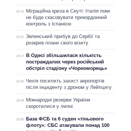
Міграційна криза в Сеуті: Італія поки
20:19
не буде скасовувати прикордонний
контроль з Іспанією
Зеленський прибув до Сербії та
19:52
розкрив плани свого візиту
В Одесі збільшилася кількість
19:17
постраждалих через російський
обстріл стадіону «Чорноморець»
Чехія посилить захист аеропортів
18:45
після інциденту з дроном у Лейпцигу
Міжнародні резерви України
18:09
скоротилися у липні
База ФСБ та 6 суден «тіньового
18:05
флоту»: СБС атакували понад 100