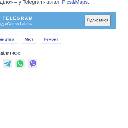
 діло» – у Telegram-каналі
Pics&Maps
.
У TELEGRAM
Підписатися
ід «Слово і діло»
вництво
Міст
Ремонт
ділитися: