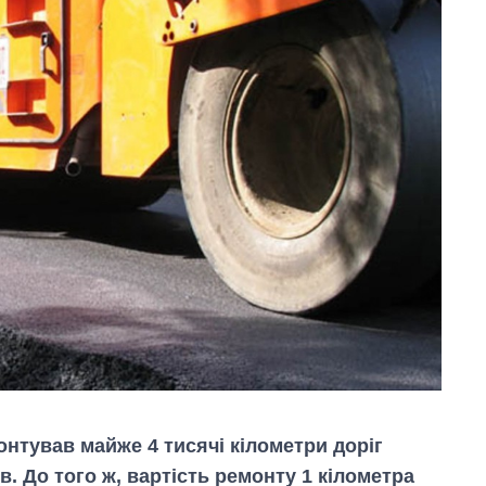
онтував майже 4 тисячі кілометри доріг
. До того ж, вартість ремонту 1 кілометра