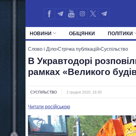
НОВИНИ
ОБIЦЯНКИ
ПОЛIТИКИ
УСІ ПОЛІТИКИ
ПРЕЗИДЕНТ І ОФ
Слово і Діло
›
Стрічка публікацій
›
Суспільство
В Укравтодорі розповіли
рамках «Великого буді
СУСПІЛЬСТВО
2 грудня 2020, 18:30
Читати російською