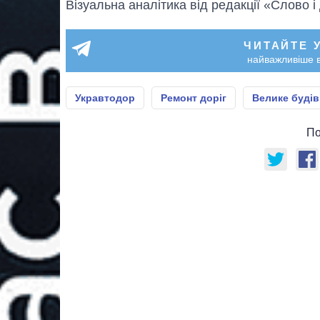
Візуальна аналітика від редакції «Слово і
ЧИТАЙТЕ 
найважливіше в
Укравтодор
Ремонт доріг
Велике буді
По