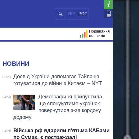
УКР
РОС
Порівняння
політиків
ЦІЙ
МЕРИ МІСТ
ВСІ ПЕРСОНИ
НОВИНИ
Досвід України допомагає Тайваню
05:23
готуватися до війни з Китаєм – NYT
Демографиня припустила,
04:59
що спонукатиме українок
повернутися з-за кордону
додому
Війська рф вдарили п'ятьма КАБами
04:28
по Сумах, є постраждалі