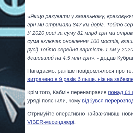
«Якщо рахувати у загальному, враховуючи
грн ми отримали 847 км доріг. Тобто сер
У 2020 році за суму 81 млрд грн ми отри
сума включає оновлення 100 мостів, вла
русі).Тобто середня вартість 1 км у 2020
дешевший на 4,5 млн грн»
, - додав Кубра
Нагадаємо, раніше повідомлялося про те,
витрачено в 9 разів більше, ніж на забезп
Крім того, Кабмін перенаправив
понад 61 
уряді пояснили, чому
відбувся перерозпод
Отримуйте оперативно найважливіші новин
VIBER-месенджері
.