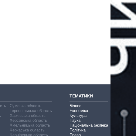
ТЕМАТИКИ
асть
Сумська область
Бізнес
Тернопільська область
Економіка
ь
Харківська область
Культура
Херсонська область
Наука
Хмельницька область
Національна безпека
Черкаська область
Політика
Чернівецька область
Право