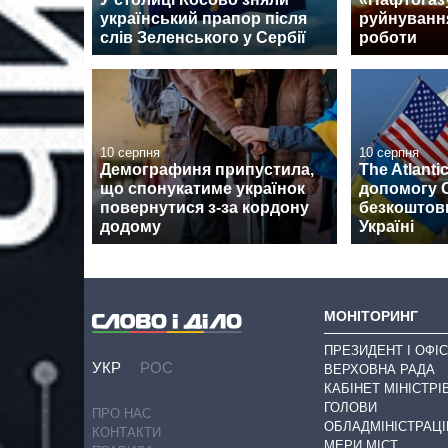
український прапор після
руйнуванн
слів Зеленського у Сербії
роботи
10 серпня
10 серпня
Демографиня припустила,
The Atlanti
що спонукатиме українок
допомогу 
повернутися з-за кордону
безкоштов
додому
Україні
МОНІТОРИНГ
ПРЕЗИДЕНТ І ОФІС
УКР
РОС
ВЕРХОВНА РАДА
КАБІНЕТ МІНІСТРІ
ГОЛОВИ
ПРО НАС
ОБЛАДМІНІСТРАЦІ
КОНТАКТИ
МЕРИ МІСТ