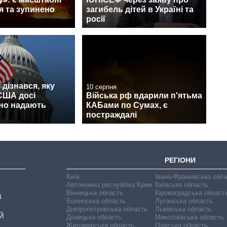
я та зупинено
загибель дітей в Україні та
росії
c дізнався, яку
10 серпня
США досі
Війська рф вдарили п'ятьма
но надають
КАБами по Сумах, є
постраждалі
РЕГІОНИ
Київ
Івано-Франківська обл
Автономна республіка Крим
Київська область
Вінницька область
Кіровоградська област
В
Волинська область
Луганська область
Дніпропетровська область
Львівська область
Й
Донецька область
Миколаївська область
Житомирська область
Одеська область