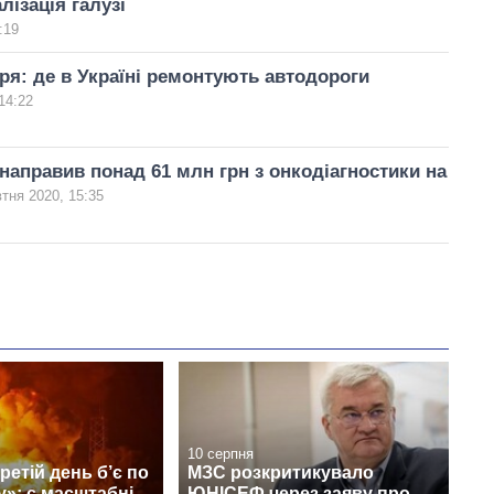
лізація галузі
:19
я: де в Україні ремонтують автодороги
14:22
направив понад 61 млн грн з онкодіагностики на
тня 2020, 15:35
10 серпня
ретій день б’є по
МЗС розкритикувало
»: є масштабні
ЮНІСЕФ через заяву про