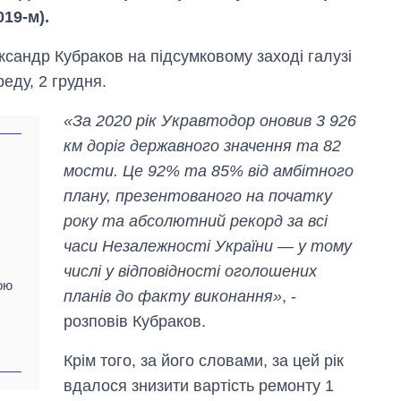
019-м).
сандр Кубраков на підсумковому заході галузі
еду, 2 грудня.
«За 2020 рік Укравтодор оновив 3 926
км доріг державного значення та 82
мости. Це 92% та 85% від амбітного
плану, презентованого на початку
року та абсолютний рекорд за всі
часи Незалежності України — у тому
числі у відповідності оголошених
ою
планів до факту виконання»
, -
Від 1 місяця – до 5
розповів Кубраков.
років: хто і як
довго обіймав
посаду керівника
Крім того, за його словами, за цей рік
СЗР
вдалося знизити вартість ремонту 1