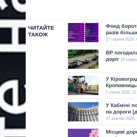
Фонд бороть
ЧИТАЙТЕ
разів більш
ТАКОЖ
27 серпня 2020, 
ВР погодила
доріг
18 червн
У Кіровогра
Кропивницьк
7 липня 2020, 11
У Кабміні п
на дороги (
27 жовтня 2020, 
Місцеві дор