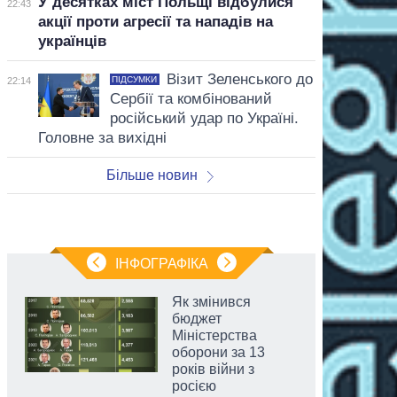
У десятках міст Польщі відбулися
22:43
акції проти агресії та нападів на
українців
Візит Зеленського до
ПІДСУМКИ
22:14
Сербії та комбінований
російський удар по Україні.
Головне за вихідні
Більше новин
ІНФОГРАФІКА
Як змінився
бюджет
Міністерства
оборони за 13
років війни з
росією