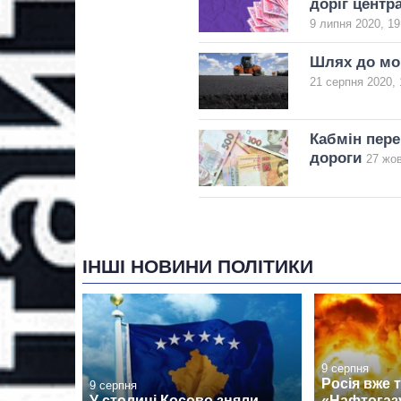
доріг центра
9 липня 2020, 19
Шлях до мор
21 серпня 2020, 
Кабмін пере
дороги
27 жов
ІНШІ НОВИНИ ПОЛІТИКИ
9 серпня
Росія вже т
9 серпня
У столиці Косово зняли
«Нафтогазу