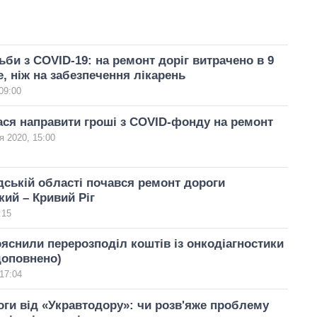
би з COVID-19: на ремонт доріг витрачено в 9
е, ніж на забезпечення лікарень
09:00
ся направити гроші з COVID-фонду на ремонт
я 2020, 15:00
дській області почався ремонт дороги
ий – Кривий Ріг
:15
ояснили перерозподіл коштів із онкодіагностики
доповнено)
17:04
оги від «Укравтодору»: чи розв'яже проблему