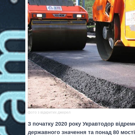
фото з відкритих джерел
З початку 2020 року Укравтодор відрем
державного значення та понад 80 мостів