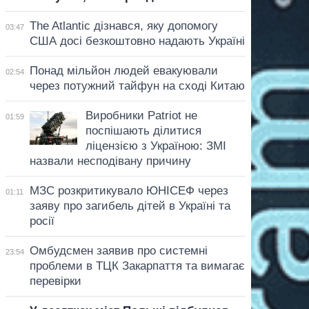
The Atlantic дізнався, яку допомогу
03:47
США досі безкоштовно надають Україні
Понад мільйон людей евакуювали
02:54
через потужний тайфун на сході Китаю
Виробники Patriot не
01:59
поспішають ділитися
ліцензією з Україною: ЗМІ
назвали несподівану причину
МЗС розкритикувало ЮНІСЕФ через
01:11
заяву про загибель дітей в Україні та
росії
Омбудсмен заявив про системні
23:54
проблеми в ТЦК Закарпаття та вимагає
перевірки