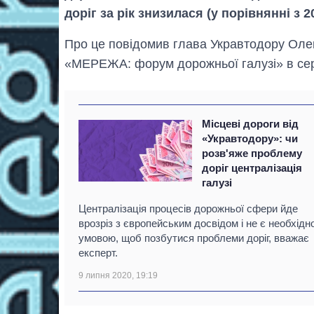
доріг за рік знизилася (у порівнянні з 2
Про це повідомив глава Укравтодору Олек
«МЕРЕЖА: форум дорожньої галузі» в сер
Місцеві дороги від
«Укравтодору»: чи
розв'яже проблему
доріг централізація
галузі
Централізація процесів дорожньої сфери йде
врозріз з європейським досвідом і не є необхідн
умовою, щоб позбутися проблеми доріг, вважає
експерт.
9 липня 2020, 19:19