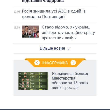
відставки Федорова
Росія знищила усі АЗС в одній із
12:06
громад на Полтавщині
Стало відомо, як українці
11:39
оцінюють участь блогерів у
протестних акціях
Більше новин
ІНФОГРАФІКА
 5
Як змінився бюджет
вго
Міністерства
оборони за 13 років
війни з росією