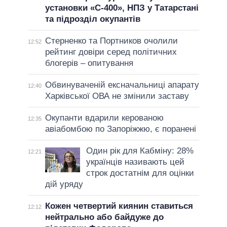
установки «С-400», НПЗ у Татарстані
та підрозділ окупантів
Стерненко та Портников очолили
12:52
рейтинг довіри серед політичних
блогерів – опитування
Обвинуваченій ексначальниці апарату
12:40
Харківської ОВА не змінили заставу
Окупанти вдарили керованою
12:35
авіабомбою по Запоріжжю, є поранені
Один рік для Кабміну: 28%
12:21
українців називають цей
строк достатнім для оцінки
дій уряду
Кожен четвертий киянин ставиться
12:12
нейтрально або байдуже до