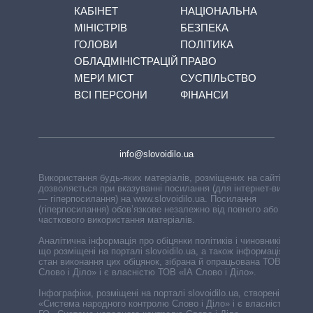
КАБІНЕТ
НАЦІОНАЛЬНА
МІНІСТРІВ
БЕЗПЕКА
ГОЛОВИ
ПОЛІТИКА
ОБЛАДМІНІСТРАЦІЙ
ПРАВО
МЕРИ МІСТ
СУСПІЛЬСТВО
ВСІ ПЕРСОНИ
ФІНАНСИ
info@slovoidilo.ua
Використання будь-яких матеріалів, розміщених на сайті,
дозволяється при вказуванні посилання (для інтернет-видань
— гіперпосилання) на www.slovoidilo.ua. Посилання
(гіперпосилання) обов’язкове незалежно від повного або
часткового використання матеріалів.
Аналітична інформація про обіцянки політиків і чиновників,
що розміщені на порталі slovoidilo.ua, а також інформація про
стан виконання цих обіцянок, зібрана й опрацьована ТОВ «ІА
Слово і Діло» і є власністю ТОВ «ІА Слово і Діло».
Інфографіки, розміщені на порталі slovoidilo.ua, створені ГО
«Система народного контролю Слово і Діло» і є власністю