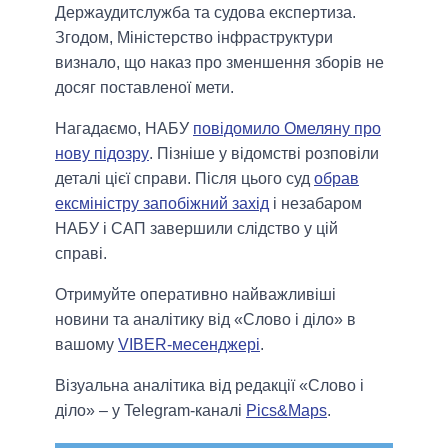
Держаудитслужба та судова експертиза.
Згодом, Міністерство інфраструктури
визнало, що наказ про зменшення зборів не
досяг поставленої мети.
Нагадаємо, НАБУ
повідомило Омеляну про
нову підозру
. Пізніше у відомстві розповіли
деталі цієї справи. Після цього суд
обрав
ексміністру запобіжний захід
і незабаром
НАБУ і САП завершили слідство у цій
справі.
Отримуйте оперативно найважливіші
новини та аналітику від «Слово і діло» в
вашому
VIBER-месенджері
.
Візуальна аналітика від редакції «Слово і
діло» – у Telegram-каналі
Pics&Maps
.