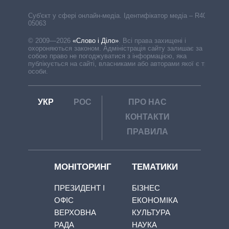
Cуб'єкт у сфері онлайн-медіа. Ідентифікатор медіа – R40-
05063
© 2009—2026
«Слово і Діло»
.
Всі права захищені і
охороняються законом. Адміністрація сайту залишає за
собою право не погоджуватися з інформацією, яка
публікується на сайті, власниками або авторами якої є треті
особи.
УКР
РОС
ПРО НАС
КОНТАКТИ
ПРАВИЛА
МОНІТОРИНГ
ТЕМАТИКИ
ПРЕЗИДЕНТ І
БІЗНЕС
ОФІС
ЕКОНОМІКА
ВЕРХОВНА
КУЛЬТУРА
РАДА
НАУКА