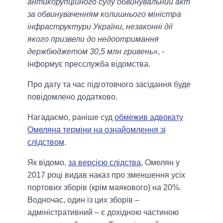
антикорупційного суду обвинувальний акт
за обвинуваченням колишнього міністра
інфраструктури України, незаконні дії
якого призвели до недоотримання
держбюджетом 30,5 млн гривень
», -
інформує пресслужба відомства.
Про дату та час підготовчого засідання буде
повідомлено додатково.
Нагадаємо, раніше суд
обмежив адвокату
Омеляна терміни на ознайомлення зі
слідством
.
Як відомо,
за версією слідства
, Омелян у
2017 році видав наказ про зменшення усіх
портових зборів (крім маякового) на 20%.
Водночас, один із цих зборів –
адміністративний – є дохідною частиною