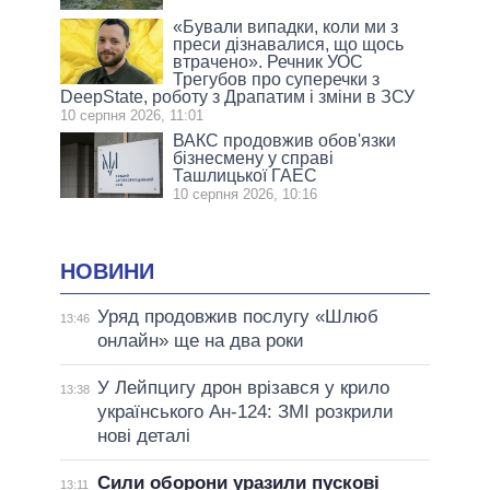
«Бували випадки, коли ми з
преси дізнавалися, що щось
втрачено». Речник УОС
Трегубов про cуперечки з
DeepState, роботу з Драпатим і зміни в ЗСУ
10 серпня 2026, 11:01
ВАКС продовжив обов'язки
бізнесмену у справі
Ташлицької ГАЕС
10 серпня 2026, 10:16
НОВИНИ
Уряд продовжив послугу «Шлюб
13:46
онлайн» ще на два роки
У Лейпцигу дрон врізався у крило
13:38
українського Ан-124: ЗМІ розкрили
нові деталі
Сили оборони уразили пускові
13:11