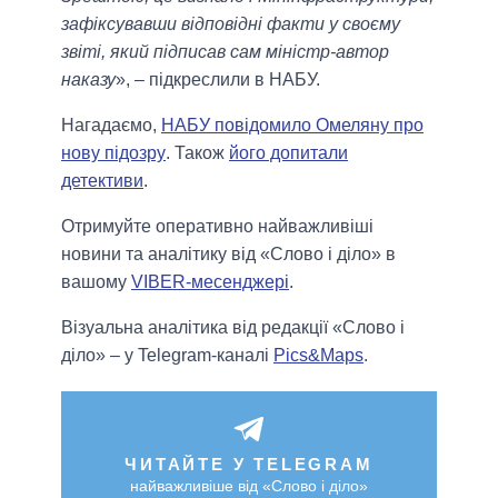
зафіксувавши відповідні факти у своєму
звіті, який підписав сам міністр-автор
наказу
», – підкреслили в НАБУ.
Нагадаємо,
НАБУ повідомило Омеляну про
нову підозру
. Також
його допитали
детективи
.
Отримуйте оперативно найважливіші
новини та аналітику від «Слово і діло» в
вашому
VIBER-месенджері
.
Візуальна аналітика від редакції «Слово і
діло» – у Telegram-каналі
Pics&Maps
.
ЧИТАЙТЕ У TELEGRAM
найважливіше від «Слово і діло»