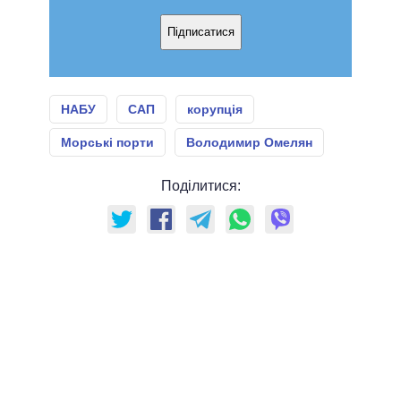
Підписатися
НАБУ
САП
корупція
Морські порти
Володимир Омелян
Поділитися: