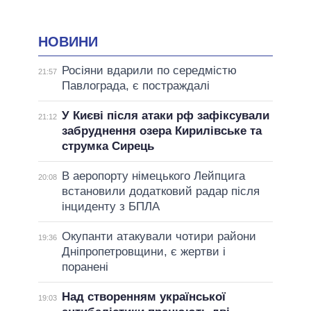
НОВИНИ
Росіяни вдарили по середмістю
21:57
Павлограда, є постраждалі
У Києві після атаки рф зафіксували
21:12
забруднення озера Кирилівське та
струмка Сирець
В аеропорту німецького Лейпцига
20:08
встановили додатковий радар після
інциденту з БПЛА
Окупанти атакували чотири райони
19:36
Дніпропетровщини, є жертви і
поранені
Над створенням української
19:03