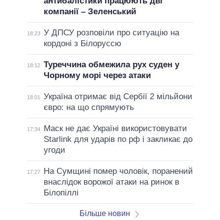
антибалістики працюють дві
компанії – Зеленський
У ДПСУ розповіли про ситуацію на
18:23
кордоні з Білоруссю
Туреччина обмежила рух суден у
18:12
Чорному морі через атаки
Україна отримає від Сербії 2 мільйони
18:01
євро: на що спрямують
Маск не дає Україні використовувати
17:34
Starlink для ударів по рф і закликає до
угоди
На Сумщині помер чоловік, поранений
17:27
внаслідок ворожої атаки на ринок в
Білопіллі
Більше новин