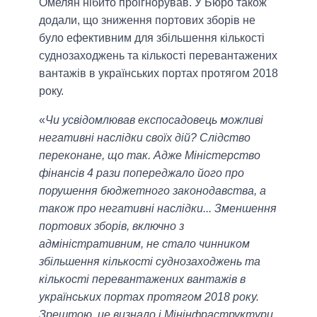
Омелян нібито проігнорував. У Бюро також
додали, що зниження портових зборів не
було ефективним для збільшення кількості
суднозаходжень та кількості перевантажених
вантажів в українських портах протягом 2018
року.
«
Чи усвідомлював експосадовець можливі
негативні наслідки своїх дій? Слідство
переконане, що так. Адже Міністерство
фінансів 4 рази попереджало його про
порушення бюджетного законодавства, а
також про негативні наслідки... Зменшення
портових зборів, включно з
адміністративним, не стало чинником
збільшення кількості суднозаходжень та
кількості перевантажених вантажів в
українських портах протягом 2018 року.
Зрештою, це визнало і Мінінфраструктури,