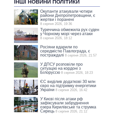
ІНШІ НОВИНИ ПОЛІТИКИ
Окупанти атакували чотири
райони Дніпропетровщини, є
жертви і поранені
8 серпня 2026, 19:36
Туреччина обмежила рух суден
у Чорному морі через атаки
8 серпня 2026, 18:12
Росіяни вдарили по
середмістю Павлограда, є
постраждалі
8 серпня 2026, 21:57
У ДПСУ розповіли про
ситуацію на кордоні з
Білоруссю
8 серпня 2026, 18:23
ЄС виділив додаткові 30 млн
євро на підтримку енергетики
України
8 серпня 2026, 16:42
У Києві після атаки рф
зафіксували забруднення
озера Кирилівське та струмка
Сирець
8 серпня 2026, 21:12