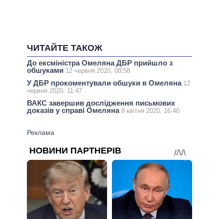
ЧИТАЙТЕ ТАКОЖ
До ексміністра Омеляна ДБР прийшло з
обшуками
12 червня 2020, 08:58
У ДБР прокоментували обшуки в Омеляна
12
червня 2020, 11:47
ВАКС завершив дослідження письмових
доказів у справі Омеляна
8 квітня 2020, 16:40