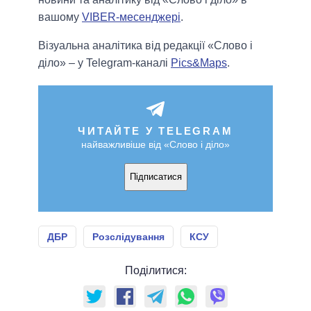
вашому
VIBER-месенджері
.
Візуальна аналітика від редакції «Слово і
діло» – у Telegram-каналі
Pics&Maps
.
ЧИТАЙТЕ У TELEGRAM
найважливіше від «Слово і діло»
Підписатися
ДБР
Розслідування
КСУ
Поділитися: