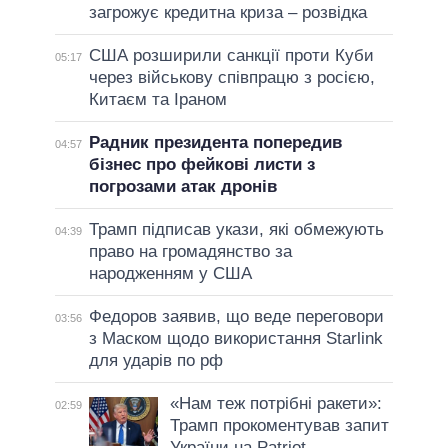
загрожує кредитна криза – розвідка
США розширили санкції проти Куби
05:17
через військову співпрацю з росією,
Китаєм та Іраном
Радник президента попередив
04:57
бізнес про фейкові листи з
погрозами атак дронів
Трамп підписав укази, які обмежують
04:39
право на громадянство за
народженням у США
Федоров заявив, що веде переговори
03:56
з Маском щодо використання Starlink
для ударів по рф
«Нам теж потрібні ракети»:
02:59
Трамп прокоментував запит
України на Patriot