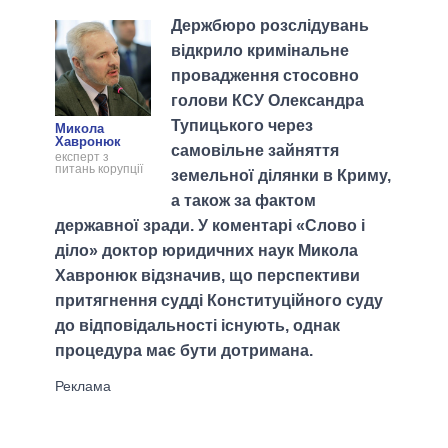
Держбюро розслідувань
відкрило кримінальне
провадження стосовно
голови КСУ Олександра
Тупицького через
Микола
Хавронюк
самовільне зайняття
експерт з
питань корупції
земельної ділянки в Криму,
а також за фактом
державної зради. У коментарі «Слово і
діло» доктор юридичних наук Микола
Хавронюк відзначив, що перспективи
притягнення судді Конституційного суду
до відповідальності існують, однак
процедура має бути дотримана.