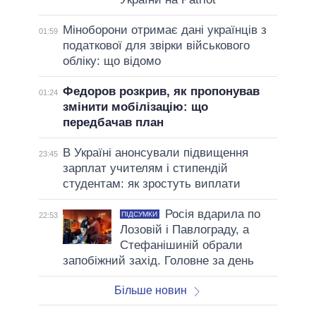
Міноборони отримає дані українців з
01:59
податкової для звірки військового
обліку: що відомо
Федоров розкрив, як пропонував
01:24
змінити мобілізацію: що
передбачав план
В Україні анонсували підвищення
23:45
зарплат учителям і стипендій
студентам: як зростуть виплати
Росія вдарила по
ПІДСУМКИ
22:53
Лозовій і Павлограду, а
Стефанішиній обрали
запобіжний захід. Головне за день
Більше новин