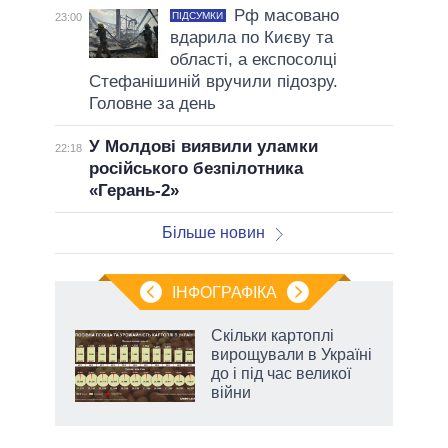
Рф масовано
ПІДСУМКИ
23:00
вдарила по Києву та
області, а експосолці
Стефанішиній вручили підозру.
Головне за день
У Молдові виявили уламки
22:18
російського безпілотника
«Герань-2»
Більше новин
ІНФОГРАФІКА
Скільки картоплі
ладів
вирощували в Україні
до і під час великої
війни