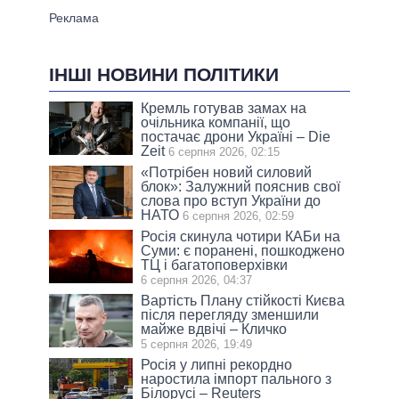
ІНШІ НОВИНИ ПОЛІТИКИ
Кремль готував замах на
очільника компанії, що
постачає дрони Україні – Die
Zeit
6 серпня 2026, 02:15
«Потрібен новий силовий
блок»: Залужний пояснив свої
слова про вступ України до
НАТО
6 серпня 2026, 02:59
Росія скинула чотири КАБи на
Суми: є поранені, пошкоджено
ТЦ і багатоповерхівки
6 серпня 2026, 04:37
Вартість Плану стійкості Києва
після перегляду зменшили
майже вдвічі – Кличко
5 серпня 2026, 19:49
Росія у липні рекордно
наростила імпорт пального з
Білорусі – Reuters