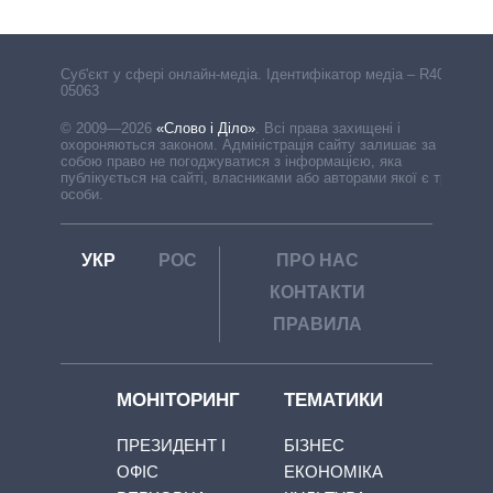
Cуб'єкт у сфері онлайн-медіа. Ідентифікатор медіа – R40-
05063
© 2009—2026
«Слово і Діло»
.
Всі права захищені і
охороняються законом. Адміністрація сайту залишає за
собою право не погоджуватися з інформацією, яка
публікується на сайті, власниками або авторами якої є треті
особи.
УКР
РОС
ПРО НАС
КОНТАКТИ
ПРАВИЛА
МОНІТОРИНГ
ТЕМАТИКИ
ПРЕЗИДЕНТ І
БІЗНЕС
ОФІС
ЕКОНОМІКА