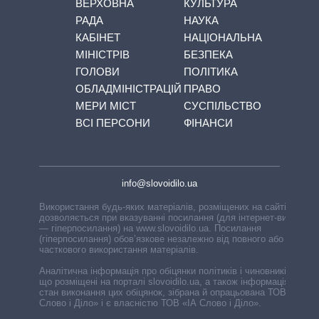
ВЕРХОВНА
КУЛЬТУРА
РАДА
НАУКА
КАБІНЕТ
НАЦІОНАЛЬНА
МІНІСТРІВ
БЕЗПЕКА
ГОЛОВИ
ПОЛІТИКА
ОБЛАДМІНІСТРАЦІЙ
ПРАВО
МЕРИ МІСТ
СУСПІЛЬСТВО
ВСІ ПЕРСОНИ
ФІНАНСИ
info@slovoidilo.ua
Використання будь-яких матеріалів, розміщених на сайті,
дозволяється при вказуванні посилання (для інтернет-видань
— гіперпосилання) на www.slovoidilo.ua. Посилання
(гіперпосилання) обов’язкове незалежно від повного або
часткового використання матеріалів.
Аналітична інформація про обіцянки політиків і чиновників,
що розміщені на порталі slovoidilo.ua, а також інформація про
стан виконання цих обіцянок, зібрана й опрацьована ТОВ «ІА
Слово і Діло» і є власністю ТОВ «ІА Слово і Діло».