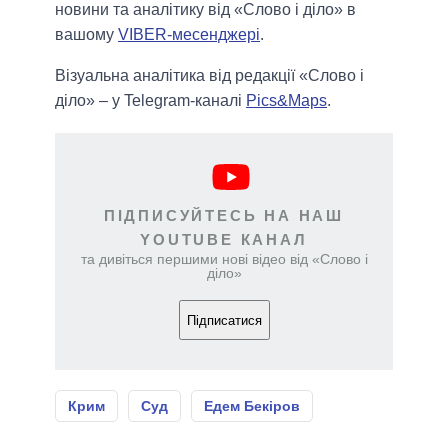
новини та аналітику від «Слово і діло» в
вашому
VIBER-месенджері
.
Візуальна аналітика від редакції «Слово і
діло» – у Telegram-каналі
Pics&Maps
.
ПІДПИСУЙТЕСЬ НА НАШ
YOUTUBE КАНАЛ
та дивіться першими нові відео від «Слово і
діло»
Підписатися
Крим
Суд
Едем Бекіров