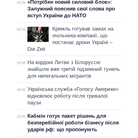
«Потрібен новий силовий блок»:
02:59
Залужний пояснив свої слова про
вступ України до НАТО
Кремль готував замах на
02:15
очільника компанії, що
постачає дрони Україні –
Die Zeit
На кордоні Литви з Білоруссю
00:58
знайшли вже третій підземний тунель
для нелегальних мігрантів
Українська служба «Голосу Америки»
00:26
відновлює роботу після тривалої
паузи
Кабмін готує пакет рішень для
23:45
безперебійної роботи бізнесу після
ударів рф: що пропонують