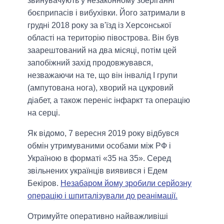
звинувачують у незаконному зберіганні
боєприпасів і вибухівки. Його затримали в
грудні 2018 року за в'їзд із Херсонської
області на територію півострова. Він був
заарештований на два місяці, потім цей
запобіжний захід продовжувався,
незважаючи на те, що він інвалід I групи
(ампутована нога), хворий на цукровий
діабет, а також переніс інфаркт та операцію
на серці.
Як відомо, 7 вересня 2019 року відбувся
обмін утримуваними особами між РФ і
Україною в форматі «35 на 35». Серед
звільнених українців виявився і Едем
Бекіров.
Незабаром йому зробили серйозну
операцію і шпиталізували до реанімації.
Отримуйте оперативно найважливіші