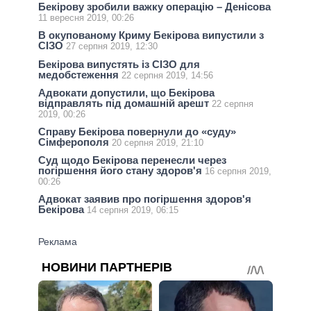
Бекірову зробили важку операцію – Денісова
11 вересня 2019, 00:26
В окупованому Криму Бекірова випустили з
СІЗО
27 серпня 2019, 12:30
Бекірова випустять із СІЗО для
медобстеження
22 серпня 2019, 14:56
Адвокати допустили, що Бекірова
відправлять під домашній арешт
22 серпня
2019, 00:26
Справу Бекірова повернули до «суду»
Сімферополя
20 серпня 2019, 21:10
Суд щодо Бекірова перенесли через
погіршення його стану здоров'я
16 серпня 2019,
00:26
Адвокат заявив про погіршення здоров'я
Бекірова
14 серпня 2019, 06:15