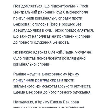
Повідомляється, що підконтрольний Росії
Центральний районний суд Сімферополя
призупинив кримінальну справу проти
Бекірова і оголосив його в розшук без
арешту до явки в суд. Також повідомляється,
що захист наполягав на припиненні справи
до повного одужання Бекірова.
Як вважає адвокат Олексій Ладін, у суду не
було підстав поновлювати розгляд даної
кримінальної справи.
Раніше «суд» в анексованому Криму
призупинив розгляд справи
проти
звільненого кримськотатарського активіста
Едема Бекірова до його повного одужання.
Нагадаємо, в Криму Едема Бекірова