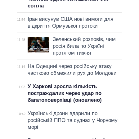
світла
Іран висунув США нові вимоги для
11:54
відкриття Ормузької протоки
Зеленський розповів, чим
11:48
росія била по Україні
протягом тижня
На Одещині через російську атаку
11:14
частково обмежили рух до Молдови
У Харкові зросла кількість
11:02
постраждалих через удар по
багатоповерхівці (оновлено)
Українські дрони вдарили по
10:42
російській ППО та суднах у Чорному
морі