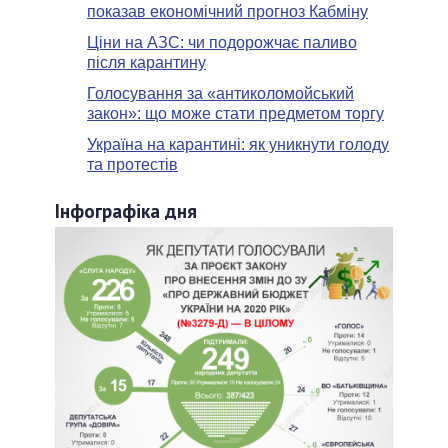
показав економічний прогноз Кабміну
Ціни на АЗС: чи подорожчає паливо
після карантину
Голосування за «антиколомойський
закон»: що може стати предметом торгу
Україна на карантині: як уникнути голоду
та протестів
Інфографіка дня