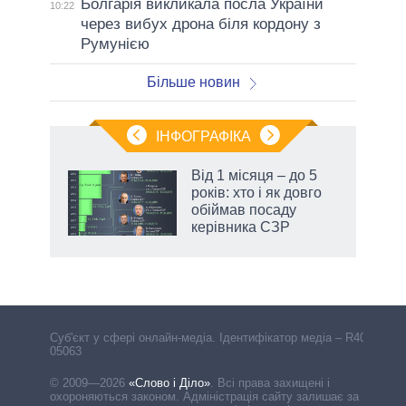
Болгарія викликала посла України
10:22
через вибух дрона біля кордону з
Румунією
Більше новин
ІНФОГРАФІКА
Від 1 місяця – до 5
ть
років: хто і як довго
обіймав посаду
керівника СЗР
Cуб'єкт у сфері онлайн-медіа. Ідентифікатор медіа – R40-
05063
© 2009—2026
«Слово і Діло»
.
Всі права захищені і
охороняються законом. Адміністрація сайту залишає за