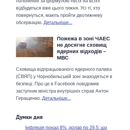
полонених за формулою «всіх на всіх»
відбудеться вже цього тижня. Усі ті, хто
повернуться, мають пройти двотижневу
обсервацію.
Детальніше...
Пожежа в зоні ЧАЕС
не досягне сховищ
ядерних відходів –
МВС
Сховища відпрацьованого ядерного палива
(СВЯП) у Чорнобильській зоні знаходяться в
безпеці. Про це в Facebook повідомив
заступник міністра внутрішніх справ Антон
Геращенко.
Детальніше...
Думки дня
Інфляція понад 8%, долар по 29,5: що