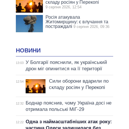
складу росіян у Перекопі
9 серпня 2026, 12:54
Росія атакувала
Житомирщину: є влучання та
постраждалі
9 серпня 2026, 09:36
НОВИНИ
У Болгарії пояснили, як український
13:03
дрон міг опинитися на її території
Сили оборони вдарили по
12:54
складу росіян у Перекопі
Боднар пояснив, чому Україна досі не
12:32
отримала польські МіГ-29
Одна з наймасштабніших атак року:
12:22
частина Одеси залишилася без