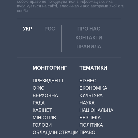
собою право не погоджуватися з інформацією, яка
публікується на сайті, власниками або авторами якої є треті
особи.
УКР
РОС
ПРО НАС
КОНТАКТИ
ПРАВИЛА
МОНІТОРИНГ
ТЕМАТИКИ
ПРЕЗИДЕНТ І
БІЗНЕС
ОФІС
ЕКОНОМІКА
ВЕРХОВНА
КУЛЬТУРА
РАДА
НАУКА
КАБІНЕТ
НАЦІОНАЛЬНА
МІНІСТРІВ
БЕЗПЕКА
ГОЛОВИ
ПОЛІТИКА
ОБЛАДМІНІСТРАЦІЙ
ПРАВО