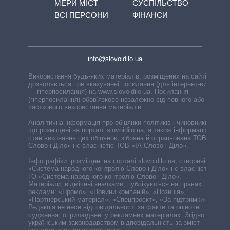
МЕРИ МІСТ
СУСПІЛЬСТВО
ВСІ ПЕРСОНИ
ФІНАНСИ
info@slovoidilo.ua
Використання будь-яких матеріалів, розміщених на сайті,
дозволяється при вказуванні посилання (для інтернет-видань
— гіперпосилання) на www.slovoidilo.ua. Посилання
(гіперпосилання) обов’язкове незалежно від повного або
часткового використання матеріалів.
Аналітична інформація про обіцянки політиків і чиновників,
що розміщені на порталі slovoidilo.ua, а також інформація про
стан виконання цих обіцянок, зібрана й опрацьована ТОВ «ІА
Слово і Діло» і є власністю ТОВ «ІА Слово і Діло».
Інфографіки, розміщені на порталі slovoidilo.ua, створені ГО
«Система народного контролю Слово і Діло» і є власністю
ГО «Система народного контролю Слово і Діло».
Матеріали, відмічені значками, публікуються на правах
реклами: «Промо», «Новини компаній», «Позиція»,
«Партнерський матеріал», «Спецпроєкт», «За підтримки».
Редакція не несе відповідальності за факти та оціночні
судження, оприлюднені у рекламних матеріалах. Згідно з
українським законодавством відповідальність за зміст