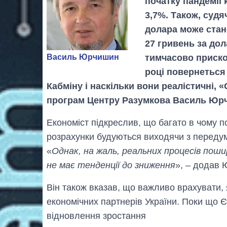
початку пандемії
3,7%. Також, судя
долара може стано
27 гривень за дол
тимчасово приско
Василь Юрчишин
році повернеться
Кабміну і наскільки вони реалістичні, 
програм Центру Разумкова Василь Юр
Економіст підкреслив, що багато в чому по
розрахунки будуються виходячи з передум
«
Однак, на жаль, реальних процесів пошир
не має тенденції до зниження
», – додав
Він також вказав, що важливо врахувати, я
економічних партнерів України. Поки що 
відновлення зростання