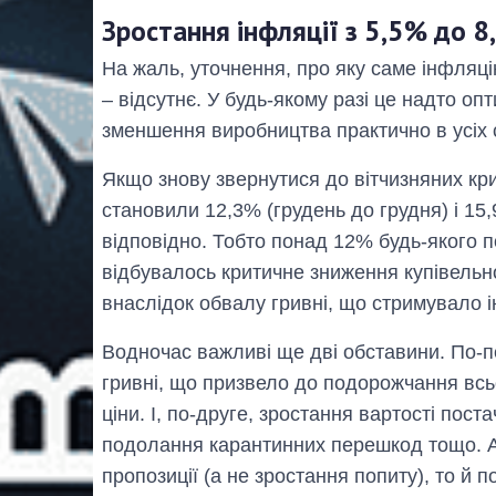
Зростання інфляції з 5,5% до 
На жаль, уточнення, про яку саме інфляці
– відсутнє. У будь-якому разі це надто о
зменшення виробництва практично в усіх 
Якщо знову звернутися до вітчизняних криз
становили 12,3% (грудень до грудня) і 15,
відповідно. Тобто понад 12% будь-якого п
відбувалось критичне зниження купівельно
внаслідок обвалу гривні, що стримувало 
Водночас важливі ще дві обставини. По-
гривні, що призвело до подорожчання всьо
ціни. І, по-друге, зростання вартості пост
подолання карантинних перешкод тощо. А 
пропозиції (а не зростання попиту), то й 