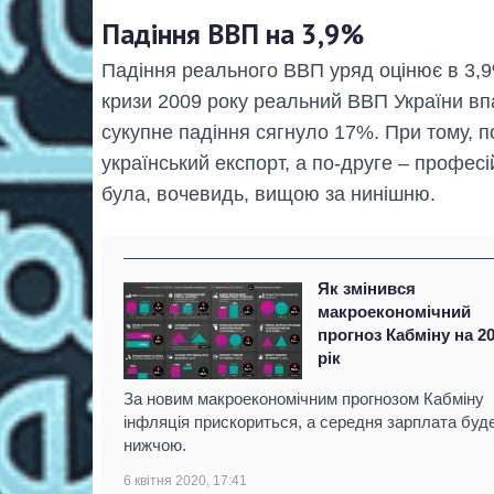
Падіння ВВП на 3,9%
Падіння реального ВВП уряд оцінює в 3,9
кризи 2009 року реальний ВВП України вп
сукупне падіння сягнуло 17%. При тому, п
український експорт, а по-друге – професі
була, вочевидь, вищою за нинішню.
Як змінився
макроекономічний
прогноз Кабміну на 2
рік
За новим макроекономічним прогнозом Кабміну
інфляція прискориться, а середня зарплата буд
нижчою.
6 квітня 2020, 17:41