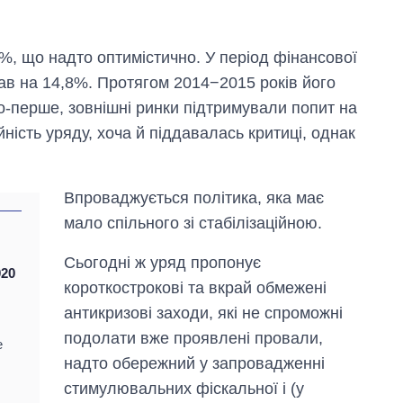
%, що надто оптимістично. У період фінансової
ав на 14,8%. Протягом 2014−2015 років його
о-перше, зовнішні ринки підтримували попит на
йність уряду, хоча й піддавалась критиці, однак
Впроваджується політика, яка має
мало спільного зі стабілізаційною.
Сьогодні ж уряд пропонує
Від 1 місяця – до 5
020
років: хто і як
короткострокові та вкрай обмежені
довго обіймав
антикризові заходи, які не спроможні
посаду керівника
СЗР
подолати вже проявлені провали,
е
надто обережний у запровадженні
стимулювальних фіскальної і (у