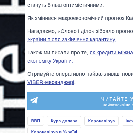
стануть більш оптимістичними.
Як змінився макроекономічний прогноз Каб
Нагадаємо, «Слово і діло» зібрало прогно
України після закінчення карантину.
Також ми писали про те,
як кредити Міжн
економіку України.
Отримуйте оперативно найважливіші новин
VIBER-месенджері
.
ЧИТАЙТЕ 
найважливіше в
ВВП
Курс долара
Коронавірус
Інф
Коронавірус в Україні