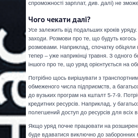
спроможності зарплат, див. далі) не змож
Чого чекати далі?
Усе залежить від подальших кроків уряду.
заходи. Розмови про те, що будуть когос
розмовами. Наприклад, спочатку обіцяли пе
тепер – уже наприкінці травня. З одного бо
іншого про те, що уряд орієнтується на о
Потрібно щось вирішувати з транспортни
обмеженого числа підприємств, а багатьо
до вузьких програм на кшталт 5-7-9. Потр
кредитних ресурсів. Наприклад, у багатьо
полегшений доступ до ресурсів для всіх ви
Якщо уряд почне працювати на розширенн
буде вдаватися виключно до заборонних м