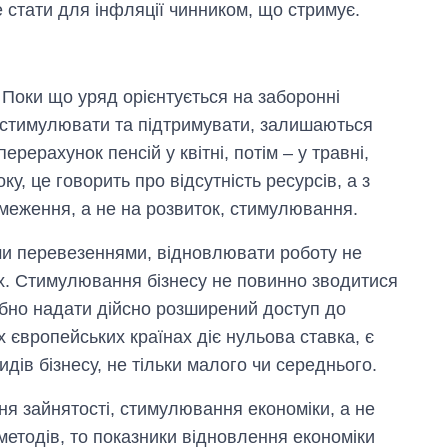
е стати для інфляції чинником, що стримує.
 Поки що уряд орієнтується на заборонні
ь стимулювати та підтримувати, залишаються
рерахунок пенсій у квітні, потім – у травні,
ку, це говорить про відсутність ресурсів, а з
бмеження, а не на розвиток, стимулювання.
ми перевезеннями, відновлювати роботу не
х. Стимулювання бізнесу не повинно зводитися
ібно надати дійсно розширений доступ до
х європейських країнах діє нульова ставка, є
дів бізнесу, не тільки малого чи середнього.
я зайнятості, стимулювання економіки, а не
етодів, то показники відновлення економіки