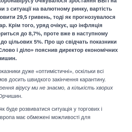
 коронавірусу очікувалося зростання ВВП на
чи з ситуації на валютному ринку, вартість
вити 29,5 гривень, тоді як прогнозувалося
ар. Крім того, уряд очікує, що інфляція
риться до 8,7%, проте вже в наступному
 до цільових 5%. Про що свідчать показники
«Слово і діло» пояснив директор економічних
чишин.
казники дуже «оптимістичні», оскільки всі
ов досить швидкого закінчення карантину.
ення вірусу ми не знаємо, а кількість хворих
 Юрчишин.
к буде розвиватися ситуація у торгових і
Європа має обмежені можливості для