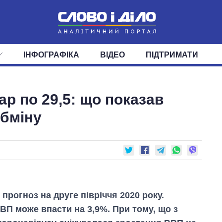
ІНФОГРАФІКА
ВІДЕО
ПІДТРИМАТИ
ІС
СТРІЧКА
ВЕРХОВНА РАДА
ПОДІЇ
СТАТТІ
КАБІНЕТ МІНІСТРІВ
ДУМКИ
ОГЛЯДИ
ГОЛОВИ ОБЛАДМІНІСТРА
ДАЙДЖЕСТИ
ар по 29,5: що показав
ПОЛІТИКА
ДЕПУТАТИ
ЕКОНОМІКА
КОМІТЕТИ
СУСПІЛЬСТВО
ФРАКЦІЇ
ОКРУГИ
СВІТ
абміну
 прогноз на друге півріччя 2020 року.
ВП може впасти на 3,9%. При тому, що з