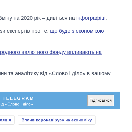
міну на 2020 рік – дивіться на
інфографіці
.
зи експертів про те,
що буде з економікою
ародного валютного фонду впливають на
и та аналітику від «Слово і діло» в вашому
У TELEGRAM
Підписатися
ід «Слово і діло»
ляція
Вплив коронавірусу на економіку