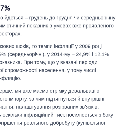
8,7%
ю йдеться – грудень до грудня чи середньорічну
птимістичний показник в умовах вже проявленого
секторах.
ових шоків, то темпи інфляції у 2009 році
9% (середньорічні), у 2014-му – 24,9% і 12,1%
оказника. При тому, що у вказані періоди
ї спроможності населення, у тому числі
інфляцію.
перше, ми вже маємо стрімку девальвацію
го імпорту, за чим підтягнуться й внутрішні
ачання, налаштування розірваних зв’язків,
оскільки інфляційний тиск посилюється з боку
погіршення реального добробуту (купівельної