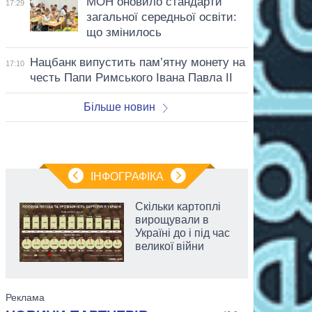
МОН оновило стандарти
17:29
загальної середньої освіти:
що змінилось
Нацбанк випустить пам’ятну монету на
17:10
честь Папи Римського Івана Павла II
Більше новин
ІНФОГРАФІКА
Скільки картоплі
вирощували в
Україні до і під час
великої війни