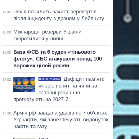
Чехія посилить захист аеропортів
18:45
після інциденту з дроном у Лейпцигу
Міжнародні резерви України
18:09
скоротилися у липні
База ФСБ та 6 суден «тіньового
18:05
флоту»: СБС атакували понад 100
ворожих цілей росіян
Дефіцит пам’яті:
ІНФОГРАФІКА
17:52
як зріс попит на чипи за
останні роки і що
прогнозують на 2027-й
Армія рф завдала ударів по 7 об'єктах
17:38
Укрнафти, які забезпечують видобуток
нафти та газу