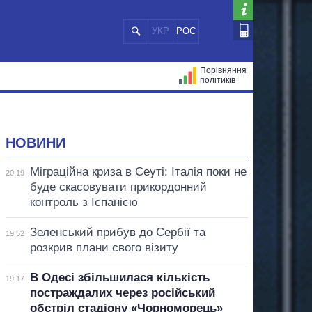
УКР
РОС
Порівняння
політиків
ЦІЙ
МЕРИ МІСТ
ВСІ ПЕРСОНИ
НОВИНИ
Міграційна криза в Сеуті: Італія поки не
20:19
буде скасовувати прикордонний
контроль з Іспанією
Зеленський прибув до Сербії та
19:52
розкрив плани свого візиту
В Одесі збільшилася кількість
19:17
постраждалих через російський
обстріл стадіону «Чорноморець»