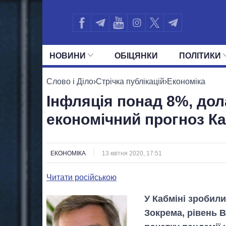
НОВИНИ
ОБIЦЯНКИ
ПОЛIТИКИ
УСІ ПОЛІТИКИ
ПРЕЗИДЕНТ І ОФ
Слово і Діло
›
Стрічка публікацій
›
Економіка
Інфляція понад 8%, дол
економічний прогноз К
ЕКОНОМІКА
13 квітня 2020, 17:51
Читати російською
У Кабміні зробили
Зокрема, рівень В