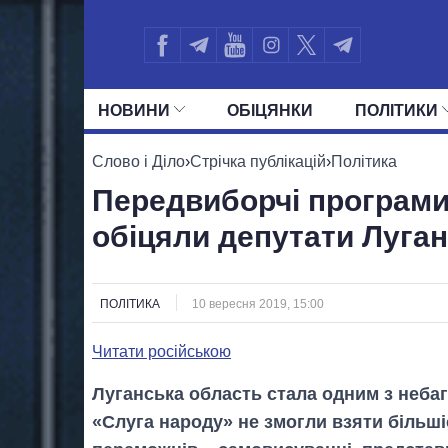
НОВИНИ
ОБIЦЯНКИ
ПОЛIТИКИ
УСІ ПОЛІТИКИ
ПРЕЗИДЕНТ І ОФ
Слово і Діло
›
Стрічка публікацій
›
Політика
Передвиборчі програми
обіцяли депутати Луган
ПОЛІТИКА
10 вересня 2019, 15:00
Читати російською
Луганська область стала одним з небага
«Слуга народу» не змогли взяти більш