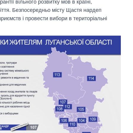
антії вільного розвитку мов в країні,
іття. Безпосередньо місту Щастя нардеп
приємств і провести вибори в територіальні
Від 1 місяця – до 5
років: хто і як
довго обіймав
посаду керівника
СЗР