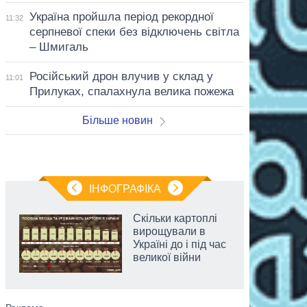
Україна пройшла період рекордної
11:32
серпневої спеки без відключень світла
– Шмигаль
Російський дрон влучив у склад у
11:01
Прилуках, спалахнула велика пожежа
Більше новин
ІНФОГРАФІКА
Скільки картоплі
вирощували в
Україні до і під час
великої війни