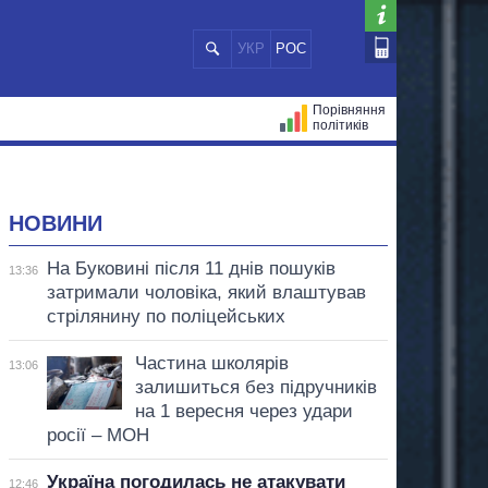
УКР
РОС
Порівняння
політиків
ЦІЙ
МЕРИ МІСТ
ВСІ ПЕРСОНИ
НОВИНИ
На Буковині після 11 днів пошуків
13:36
затримали чоловіка, який влаштував
стрілянину по поліцейських
Частина школярів
13:06
залишиться без підручників
на 1 вересня через удари
росії – МОН
Україна погодилась не атакувати
12:46