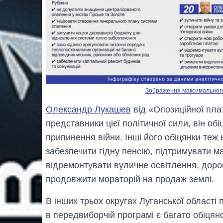
Зображення максимального р
Олександр Лукашев
від «Опозиційної пла
представники цієї політичної сили, він обі
припинення війни. Інші його обіцянки теж 
забезпечити гідну пенсію, підтримувати ма
відремонтувати вуличне освітлення, дорог
продовжити мораторій на продаж землі.
В інших трьох округах Луганської області
в передвиборчій програмі є багато обіцян