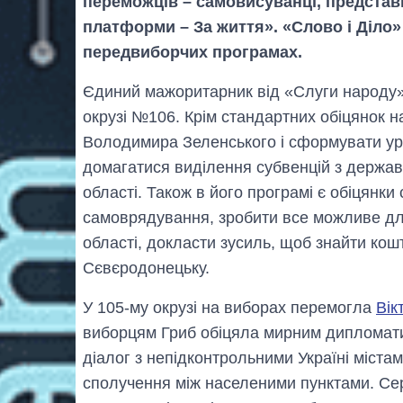
переможців – самовисуванці, представ
платформи – За життя». «Слово і Діло»
передвиборчих програмах.
Єдиний мажоритарник від «Слуги народу» 
окрузі №106. Крім стандартних обіцянок н
Володимира Зеленського і сформувати уря
домагатися виділення субвенцій з держав
області. Також в його програмі є обіцянк
самоврядування, зробити все можливе дл
області, докласти зусиль, щоб знайти кошт
Сєвєродонецьку.
У 105-му окрузі на виборах перемогла
Вік
виборцям Гриб обіцяла мирним дипломати
діалог з непідконтрольними Україні міста
сполучення між населеними пунктами. Се