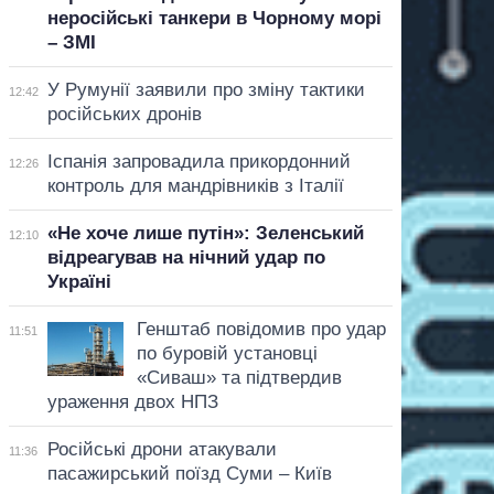
неросійські танкери в Чорному морі
– ЗМІ
У Румунії заявили про зміну тактики
12:42
російських дронів
Іспанія запровадила прикордонний
12:26
контроль для мандрівників з Італії
«Не хоче лише путін»: Зеленський
12:10
відреагував на нічний удар по
Україні
Генштаб повідомив про удар
11:51
по буровій установці
«Сиваш» та підтвердив
ураження двох НПЗ
Російські дрони атакували
11:36
пасажирський поїзд Суми – Київ