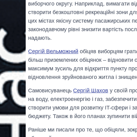
виборчого округу. Наприклад, вимагати ві
створити безкоштовні рекреаційні зони дл
цих містах якісну систему пасажирських п
законодавчому рівні знизити вартість пос
надають.
Сергій Вельможний
обіцяв виборцям грати
більш приземлених обіцянок – відновити о
максимум зусиль для відкриття пункту про
відновлення зруйнованого житла і знищен
Самовисуванець
Сергій Шахов
у своїй пр
на воду, електроенергію і газ, забезпечит
створити умови для розвитку IT-сфери і 
бюджету. Також в його планах зупинити вій
Раніше ми писали про те, що обіцяли, зо