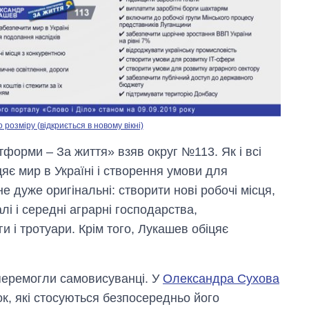
озміру (відкриється в новому вікні)
тформи – За життя» взяв округ №113. Як і всі
цяє мир в Україні і створення умови для
не дуже оригінальні: створити нові робочі місця,
лі і середні аграрні господарства,
и і тротуари. Крім того, Лукашев обіцяє
 перемогли самовисуванці. У
Олександра Сухова
ок, які стосуються безпосередньо його