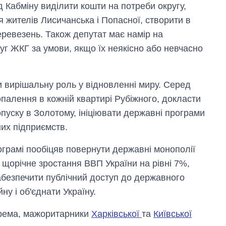
д Кабміну виділити кошти на потреби округу,
я жителів Лисичанська і Попасної, створити в
еревезень. Також депутат має намір на
луг ЖКГ за умови, якщо їх неякісно або невчасно
 вирішальну роль у відновленні миру. Серед
палення в кожній квартирі Рубіжного, докласти
пуску в Золотому, ініціювати державні програми
их підприємств.
ограмі пообіцяв повернути державні монополії
и щорічне зростання ВВП України на рівні 7%,
забезпечити публічний доступ до державного
ну і об'єднати Україну.
крема, мажоритарники
Харківської
та
Київської