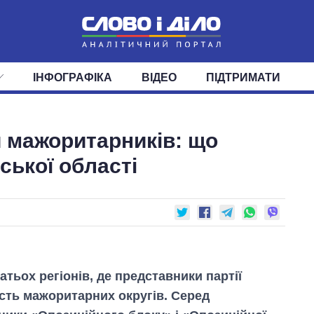
ІНФОГРАФІКА
ВІДЕО
ПІДТРИМАТИ
ІС
СТРІЧКА
ВЕРХОВНА РАДА
ПОДІЇ
СТАТТІ
КАБІНЕТ МІНІСТРІВ
ДУМКИ
ОГЛЯДИ
ГОЛОВИ ОБЛАДМІНІСТРА
ДАЙДЖЕСТИ
 мажоритарників: що
ПОЛІТИКА
ДЕПУТАТИ
ЕКОНОМІКА
КОМІТЕТИ
СУСПІЛЬСТВО
ФРАКЦІЇ
ОКРУГИ
СВІТ
ської області
тьох регіонів, де представники партії
ість мажоритарних округів. Серед