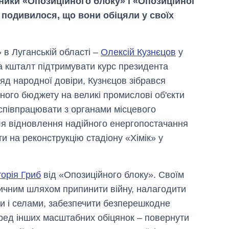
ники «Опозиційного блоку» і «Опозиційної
 подивилося, що вони обіцяли у своїх
в Луганській області –
Олексій Кузнєцов
у
а кшталт підтримувати курс президента
д народної довіри, Кузнєцов зібрався
ного бюджету на великі промислові об'єкти
и співпрацювати з органами місцевого
я відновлення надійного енергопостачання
и на реконструкцію стадіону «Хімік» у
торія Гриб
від «Опозиційного блоку». Своїм
чним шляхом припинити війну, налагодити
ми і селами, забезпечити безперешкодне
ред інших масштабних обіцянок – повернути