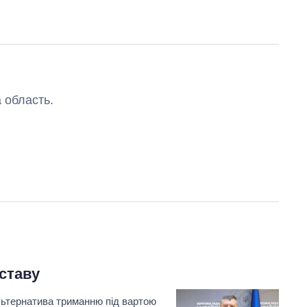
 область.
ставу
льтернатива триманню під вартою