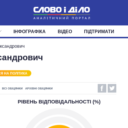
ІНФОГРАФІКА
ВІДЕО
ПІДТРИМАТИ
ІС
СТРІЧКА
ВЕРХОВНА РАДА
ПОДІЇ
СТАТТІ
КАБІНЕТ МІНІСТРІВ
ДУМКИ
ОГЛЯДИ
ГОЛОВИ ОБЛАДМІНІСТРА
ДАЙДЖЕСТИ
ександрович
сандрович
ПОЛІТИКА
ДЕПУТАТИ
ЕКОНОМІКА
КОМІТЕТИ
СУСПІЛЬСТВО
ФРАКЦІЇ
ОКРУГИ
СВІТ
Я НА ПОЛІТИКА
ВСІ ОБІЦЯНКИ
АРХІВНІ ОБІЦЯНКИ
РІВЕНЬ ВІДПОВІДАЛЬНОСТІ (%)