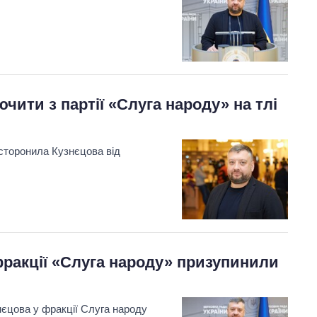
чити з партії «Слуга народу» на тлі
Вісім масованих
ударів по Україні
дсторонила Кузнєцова від
за літо: Київ та
область стали
головною ціллю
рф
фракції «Слуга народу» призупинили
нєцова у фракції Слуга народу