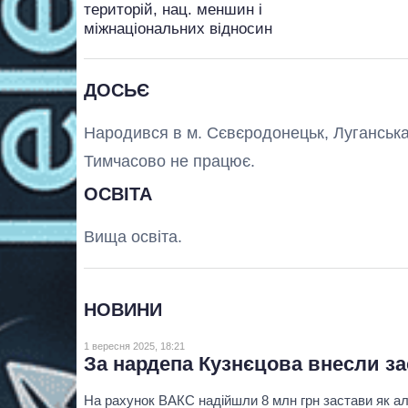
територій, нац. меншин і
міжнаціональних відносин
ДОСЬЄ
Народився в м. Сєвєродонецьк, Луганська
Тимчасово не працює.
ОСВІТА
Вища освіта.
НОВИНИ
1 вересня 2025, 18:21
За нардепа Кузнєцова внесли за
На рахунок ВАКС надійшли 8 млн грн застави як а