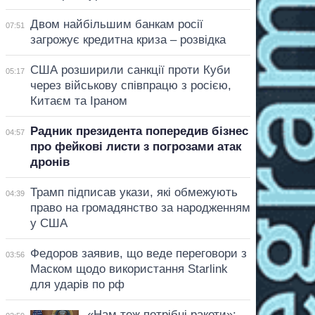
Двом найбільшим банкам росії
07:51
загрожує кредитна криза – розвідка
США розширили санкції проти Куби
05:17
через військову співпрацю з росією,
Китаєм та Іраном
Радник президента попередив бізнес
04:57
про фейкові листи з погрозами атак
дронів
Трамп підписав укази, які обмежують
04:39
право на громадянство за народженням
у США
Федоров заявив, що веде переговори з
03:56
Маском щодо використання Starlink
для ударів по рф
«Нам теж потрібні ракети»: