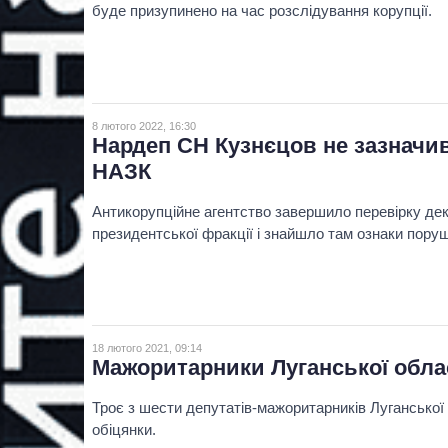
буде призупинено на час розслідування корупції.
8 лютого 2022, 16:30
Нардеп СН Кузнєцов не зазначив 
НАЗК
Антикорупційне агентство завершило перевірку дек
президентської фракції і знайшло там ознаки пору
18 лютого 2021, 09:14
Мажоритарники Луганської облас
Троє з шести депутатів-мажоритарників Луганської
обіцянки.