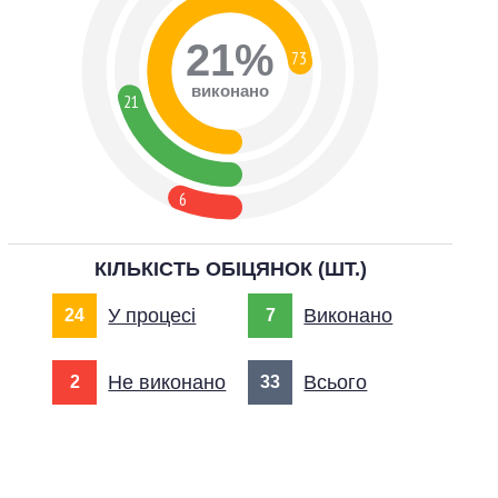
21%
73
виконано
21
6
КІЛЬКІСТЬ ОБІЦЯНОК (ШТ.)
У процесі
Виконано
24
7
Не виконано
Всього
2
33