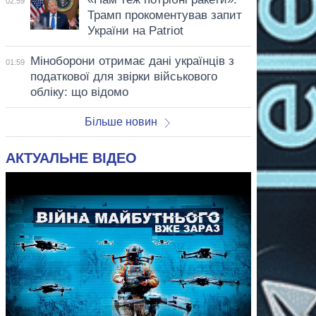
02:59
Трамп прокоментував запит
України на Patriot
Міноборони отримає дані українців з
01:59
податкової для звірки військового
обліку: що відомо
Більше новин
АКТУАЛЬНЕ ВІДЕО