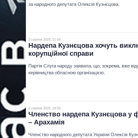
за народного депутата Олексія Кузнєцова.
2 серпня 2025, 21:56
Нардепа Кузнєцова хочуть виклю
корупційної справи
Партія Слуга народу заявила, що, зокрема, вже ві
керівництва обласною організацією.
2 серпня 2025, 18:55
Членство нардепа Кузнєцова у 
– Арахамія
Членство народного депутата України Олексія Куз