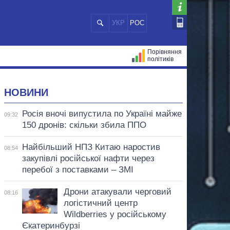
УКР
РОС
Порівняння
політиків
ЦІЙ
МЕРИ МІСТ
ВСІ ПЕРСОНИ
НОВИНИ
Росія вночі випустила по Україні майже
09:32
150 дронів: скільки збила ППО
Найбільший НПЗ Китаю наростив
08:54
закупівлі російської нафти через
перебої з поставками – ЗМІ
Дрони атакували черговий
08:16
логістичний центр
Wildberries у російському
Єкатеринбурзі