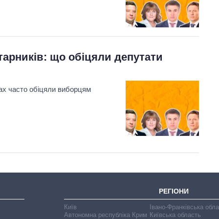
арників: що обіцяли депутати
мах часто обіцяли виборцям
РЕГІОНИ
Київ
Івано-Франківська обл
Автономна республіка Крим
Київська область