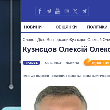
НОВИНИ
ОБIЦЯНКИ
ПОЛIТИКИ
УСІ ПОЛІТИКИ
ПРЕЗИДЕНТ І ОФ
Слово і Діло
›
Всі персони
›
Кузнєцов Олексій Ол
Кузнєцов Олексій Олек
ПРОФІЛЬ
ОБІЦЯНКИ
НОВИНИ
ПІДПИСАТИС
ВИКОНАНІ ОБІЦЯНКИ
НЕВИКОНАНІ ОБІЦЯНКИ
ОБІЦЯНКИ У ПРОЦЕСІ