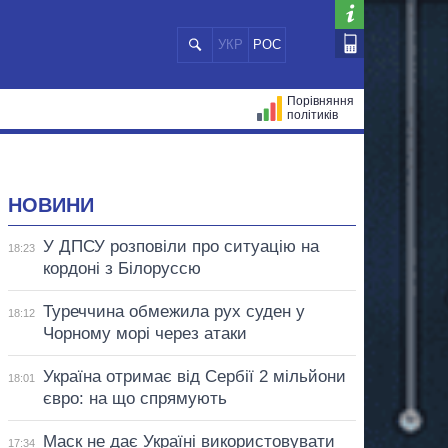
УКР
РОС
Порівняння
політиків
ЦІЙ
МЕРИ МІСТ
ВСІ ПЕРСОНИ
НОВИНИ
У ДПСУ розповіли про ситуацію на
18:23
кордоні з Білоруссю
Туреччина обмежила рух суден у
18:12
Чорному морі через атаки
Україна отримає від Сербії 2 мільйони
18:01
євро: на що спрямують
Маск не дає Україні використовувати
17:34