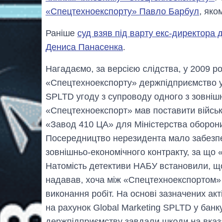
«Спецтехноекспорту» Павло Барбул
, яко
Раніше
суд взяв під варту екс-директора
Дениса Панасенка
.
Нагадаємо, за версією слідства, у 2009 роц
«Спецтехноекспорту» держпідприємство ук
SPLTD угоду з супроводу одного з зовнішн
«Спецтехноекспорт» мав поставити війсь
«Завод 410 ЦА» для Міністерства оборони 
Посередництво нерезидента мало забезп
зовнішньо-економічного контракту, за що
Натомість детективи НАБУ встановили, що
надавав, хоча між «Спецтехноекспортом» 
виконання робіт. На основі зазначених а
на рахунок Global Marketing SPLTD у банк
держпідприємству завдали шкоди на вказ