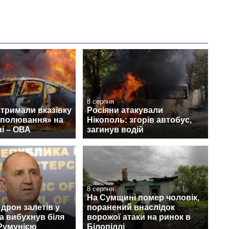
8 серпня
тримали вказівку
Росіяни атакували
 полювання» на
Нікополь: згорів автобус,
і – ОВА
загинув водій
8 серпня
На Сумщині помер чоловік,
дрон залетів у
поранений внаслідок
а вибухнув біля
ворожої атаки на ринок в
 Румунією
Білопіллі