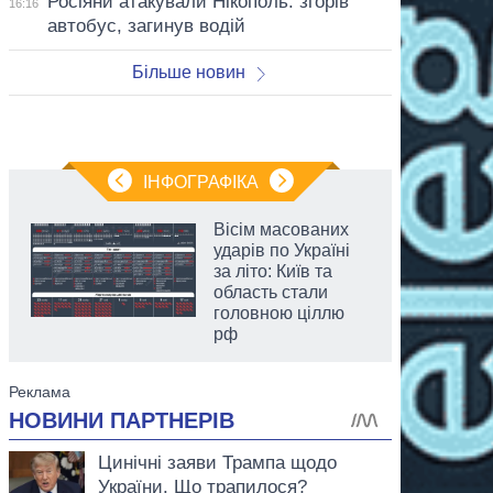
Росіяни атакували Нікополь: згорів
16:16
автобус, загинув водій
Більше новин
ІНФОГРАФІКА
Вісім масованих
ударів по Україні
за літо: Київ та
область стали
головною ціллю
рф