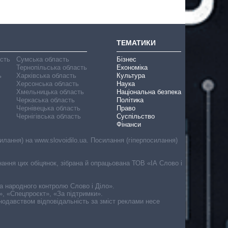
ТЕМАТИКИ
асть
Сумська область
Бізнес
Тернопільська область
Економіка
ь
Харківська область
Культура
Херсонська область
Наука
Хмельницька область
Національна безпека
Черкаська область
Політика
Чернівецька область
Право
Чернігівська область
Суспільство
Фінанси
лання) на www.slovoidilo.ua. Посилання (гіперпосилання)
онання цих обіцянок, зібрана й опрацьована ТОВ «ІА Слово і
ма народного контролю Слово і Діло».
», «Спецпроєкт», «За підтримки».
онодавством відповідальність за зміст реклами несе