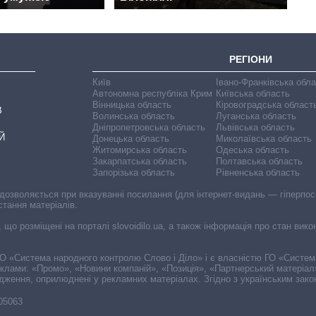
РЕГІОНИ
Київ
Івано-Франківська обл
Автономна республіка Крим
Київська область
Вінницька область
Кіровоградська област
В
Волинська область
Луганська область
Дніпропетровська область
Львівська область
Й
Донецька область
Миколаївська область
Житомирська область
Одеська область
Закарпатська область
Полтавська область
Запорізька область
Рівненська область
 дозволяється при вказуванні посилання (для інтернет-видань — гіперпоси
стання матеріалів.
, що розміщені на порталі slovoidilo.ua, а також інформація про стан вик
і ГО «Система народного контролю Слово і Діло» і є власністю ГО «Систе
еклами: «Промо», «Новини компаній», «Позиція», «Партнерський матеріал
судження, оприлюднені у рекламних матеріалах. Згідно з українським зак
-05063