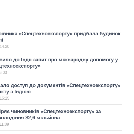
рівника «Спецтехноекспорту» придбала будинок
пі
14:30
ило до Індії запит про міжнародну допомогу у
цтехноекспорту»
6:00
ало доступ до документів «Спецтехноекспорту»
кту з Індією
15:25
ряє чиновників «Спецтехноекспорту» за
олодіння $2,6 мільйона
11:09