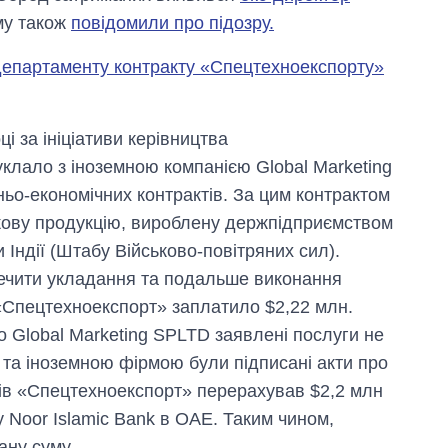
му також
повідомили про підозру.
 департаменту контракту «Спецтехноекспорту»
і за ініціативи керівництва
лало з іноземною компанією Global Marketing
ьо-економічних контрактів. За цим контрактом
кову продукцію, вироблену держпідприємством
Індії (Штабу Військово-повітряних сил).
ечити укладання та подальше виконання
 «Спецтехноекспорт» заплатило $2,22 млн.
 Global Marketing SPLTD заявлені послуги не
та іноземною фірмою були підписані акти про
ктів «Спецтехноекспорт» перерахував $2,2 млн
у Noor Islamic Bank в ОАЕ. Таким чином,
ану суму.