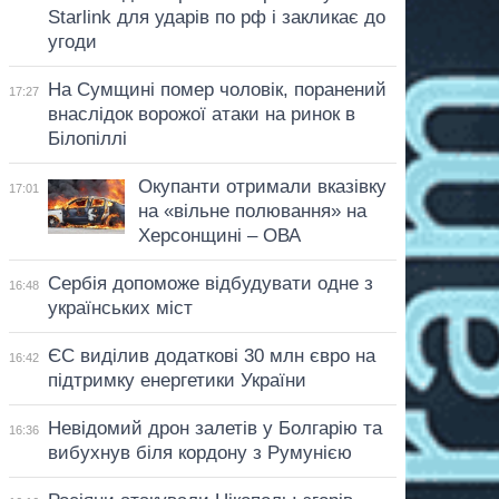
Starlink для ударів по рф і закликає до
угоди
На Сумщині помер чоловік, поранений
17:27
внаслідок ворожої атаки на ринок в
Білопіллі
Окупанти отримали вказівку
17:01
на «вільне полювання» на
Херсонщині – ОВА
Сербія допоможе відбудувати одне з
16:48
українських міст
ЄС виділив додаткові 30 млн євро на
16:42
підтримку енергетики України
Невідомий дрон залетів у Болгарію та
16:36
вибухнув біля кордону з Румунією