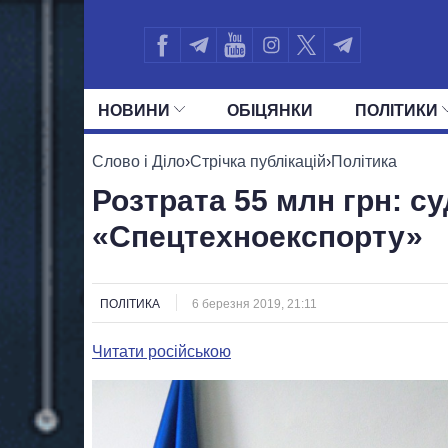
НОВИНИ
ОБIЦЯНКИ
ПОЛIТИКИ
УСІ ПОЛІТИКИ
ПРЕЗИДЕНТ І ОФ
Слово і Діло
›
Стрічка публікацій
›
Політика
Розтрата 55 млн грн: су
«Спецтехноекспорту»
ПОЛІТИКА
6 березня 2019, 21:11
Читати російською