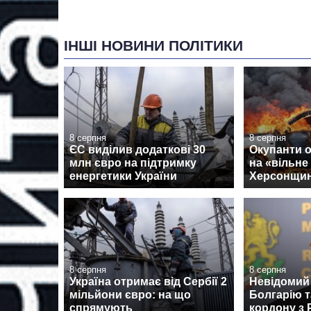
ІНШІ НОВИНИ ПОЛІТИКИ
8 серпня
8 серпня
ЄС виділив додаткові 30
Окупанти о
млн євро на підтримку
на «вільне
енергетики України
Херсонщин
8 серпня
8 серпня
Україна отримає від Сербії 2
Невідомий 
мільйони євро: на що
Болгарію т
спрямують
кордону з