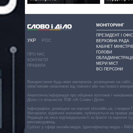
МОНІТОРИНГ
ПРЕЗИДЕНТ І ОФІС
УКР
РОС
ВЕРХОВНА РАДА
КАБІНЕТ МІНІСТРІ
ГОЛОВИ
ПРО НАС
ОБЛАДМІНІСТРАЦІ
КОНТАКТИ
МЕРИ МІСТ
ПРАВИЛА
ВСІ ПЕРСОНИ
Використання будь-яких матеріалів, розміщених на сайті,
обов’язкове незалежно від повного або часткового викори
Аналітична інформація про обіцянки політиків і чиновників
Діло» і є власністю ТОВ «ІА Слово і Діло».
Інфографіки, розміщені на порталі slovoidilo.ua, створен
Матеріали, відмічені значками, публікуються на правах р
Редакція не несе відповідальності за факти та оціночні 
рекламодавець.
Cуб'єкт у сфері онлайн-медіа. Ідентифікатор медіа – R40