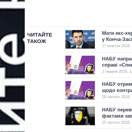
Мати екс-ке
ЧИТАЙТЕ
у Конча-Зас
ТАКОЖ
17 жовтня 2018, 
НАБУ направ
справі «Спе
1 червня 2018, 1
НАБУ отрим
щодо контра
28 лютого 2018, 
НАБУ переві
фактами зав
15 лютого 2018, 