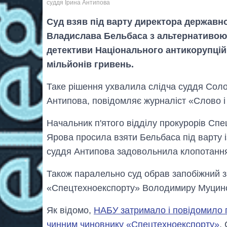
суддя Ірина Антипова
Суд взяв під варту директора державн
Владислава Бельбаса з альтернативою 
детективи Національного антикорупцій
мільйонів гривень.
Таке рішення ухвалила слідча суддя Соло
Антипова, повідомляє журналіст «Слово і
Начальник п'ятого відділу прокурорів Спе
Ярова просила взяти Бельбаса під варту і
суддя Антипова задовольнила клопотання
Також паралельно суд обрав запобіжний 
«Спецтехноекспорту» Володимиру Муцино
Як відомо,
НАБУ затримало і повідомило п
чинним чиновнику «Спецтехноекспорту»
.