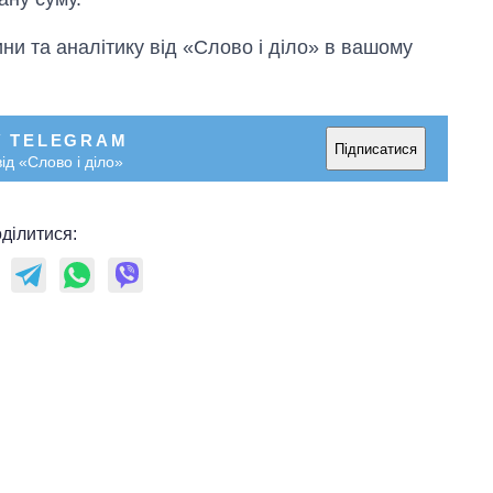
и та аналітику від «Слово і діло» в вашому
У TELEGRAM
Підписатися
ід «Слово і діло»
ділитися: