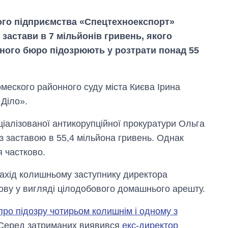
ого підприємства «Спецтехноекспорт»
застави в 7 мільйонів гривень, якого
ного бюро підозрюють у розтрати понад 55
меского районного суду міста Києва Ірина
 Діло».
Від 1 місяця – до 5
років: хто і як
ціалізованої антикорупційної прокуратури Ольга
довго обіймав
посаду керівника
з заставою в 55,4 мільйона гривень. Однак
СЗР
 частково.
захід колишньому заступнику директора
ву у вигляді цілодобового домашнього арешту.
ро підозру чотирьом колишнім і одному з
 Серед затриманих виявився
екс-директор