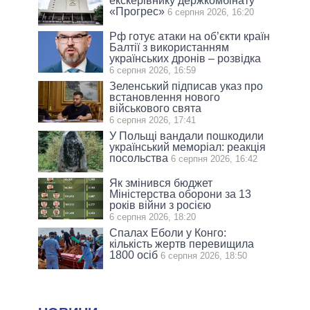
екскерівнику держкомбінату
«Прогрес»
6 серпня 2026, 16:20
Рф готує атаки на об’єкти країн
Балтії з використанням
українських дронів – розвідка
6 серпня 2026, 16:59
Зеленський підписав указ про
встановлення нового
військового свята
6 серпня 2026, 17:41
У Польщі вандали пошкодили
український меморіал: реакція
посольства
6 серпня 2026, 16:42
Як змінився бюджет
Міністерства оборони за 13
років війни з росією
6 серпня 2026, 18:20
Спалах Еболи у Конго:
кількість жертв перевищила
1800 осіб
6 серпня 2026, 18:50