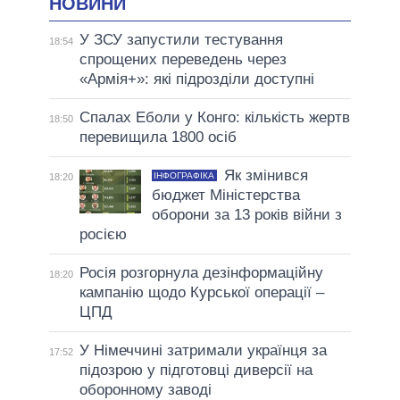
НОВИНИ
У ЗСУ запустили тестування
18:54
спрощених переведень через
«Армія+»: які підрозділи доступні
Спалах Еболи у Конго: кількість жертв
18:50
перевищила 1800 осіб
Як змінився
ІНФОГРАФІКА
18:20
бюджет Міністерства
оборони за 13 років війни з
росією
Росія розгорнула дезінформаційну
18:20
кампанію щодо Курської операції –
ЦПД
У Німеччині затримали українця за
17:52
підозрою у підготовці диверсії на
оборонному заводі