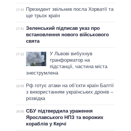
Президент звільнив посла Хорватії та
17:43
ще трьох країн
Зеленський підписав указ про
17:41
встановлення нового військового
свята
У Львові вибухнув
17:12
транформатор на
підстанції, частина міста
знеструмлена
Рф готує атаки на об’єкти країн Балтії
16:59
з використанням українських дронів –
розвідка
СБУ підтвердила ураження
16:55
Ярославського НПЗ та ворожих
кораблів у Керчі