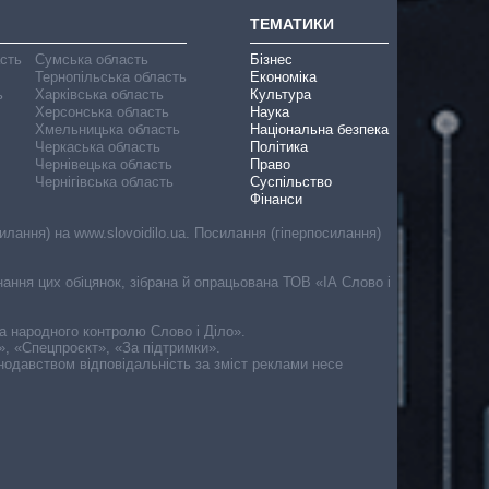
ТЕМАТИКИ
асть
Сумська область
Бізнес
Тернопільська область
Економіка
ь
Харківська область
Культура
Херсонська область
Наука
Хмельницька область
Національна безпека
Черкаська область
Політика
Чернівецька область
Право
Чернігівська область
Суспільство
Фінанси
лання) на www.slovoidilo.ua. Посилання (гіперпосилання)
онання цих обіцянок, зібрана й опрацьована ТОВ «ІА Слово і
ма народного контролю Слово і Діло».
», «Спецпроєкт», «За підтримки».
онодавством відповідальність за зміст реклами несе