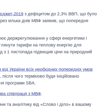
бюджет-2019
з дефіцитом до 2,3% ВВП, що було
рез кілька днів МВФ заявив, що попередня
снює держрегулювання у сфері енергетики і
глянути тарифи на теплову енергію для
яд з 1 листопада підвищив ціни на природний
я від України всіх необхідних попередніх умов
я, після чого терміново буде ініційовано
ння програми SBA.
ива співпраця з МВФ
.
и та аналітику від «Слово і діло» в вашому