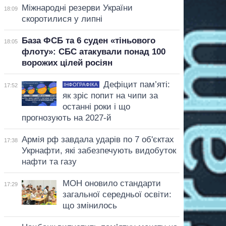
Міжнародні резерви України
18:09
скоротилися у липні
База ФСБ та 6 суден «тіньового
18:05
флоту»: СБС атакували понад 100
ворожих цілей росіян
Дефіцит пам’яті:
ІНФОГРАФІКА
17:52
як зріс попит на чипи за
останні роки і що
прогнозують на 2027-й
Армія рф завдала ударів по 7 об'єктах
17:38
Укрнафти, які забезпечують видобуток
нафти та газу
МОН оновило стандарти
17:29
загальної середньої освіти:
що змінилось