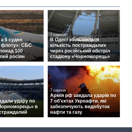
7 серпня
а 6 суден
В Одесі збільшилася
о флоту»: СБС
кількість постраждалих
понад 100
через російський обстріл
лей росіян
стадіону «Чорноморець»
7 серпня
Армія рф завдала ударів по
вдали удару по
7 об'єктах Укрнафти, які
«Чорноморець» в
забезпечують видобуток
остраждалий
нафти та газу