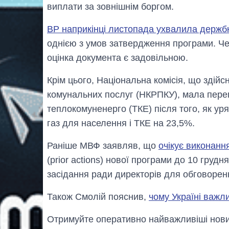
виплати за зовнішнім боргом.
ВР наприкінці листопада ухвалила держ
однією з умов затвердження програми. Че
оцінка документа є задовільною.
Крім цього, Національна комісія, що здій
комунальних послуг (НКРПКУ), мала пере
теплокомуненерго (ТКЕ) після того, як ур
газ для населення і ТКЕ на 23,5%.
Раніше МВФ заявляв, що
очікує виконанн
(prior actions) нової програми до 10 грудн
засідання ради директорів для обговоре
Також Смолій пояснив,
чому Україні важл
Отримуйте оперативно найважливіші новин