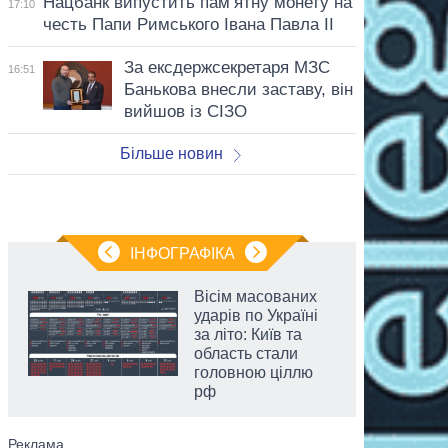
Нацбанк випустить пам’ятну монету на
17:10
честь Папи Римського Івана Павла II
За ексдержсекретаря МЗС
16:51
Банькова внесли заставу, він
вийшов із СІЗО
Більше новин
ІНФОГРАФІКА
Вісім масованих
ударів по Україні
за літо: Київ та
область стали
головною ціллю
рф