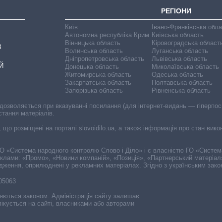
РЕГІОНИ
Київ
Івано-Франківська обл
Автономна республіка Крим
Київська область
Вінницька область
Кіровоградська област
В
Волинська область
Луганська область
Дніпропетровська область
Львівська область
Й
Донецька область
Миколаївська область
Житомирська область
Одеська область
Закарпатська область
Полтавська область
Запорізька область
Рівненська область
 дозволяється при вказуванні посилання (для інтернет-видань — гіперпоси
стання матеріалів.
, що розміщені на порталі slovoidilo.ua, а також інформація про стан вик
і ГО «Система народного контролю Слово і Діло» і є власністю ГО «Систе
еклами: «Промо», «Новини компаній», «Позиція», «Партнерський матеріал
судження, оприлюднені у рекламних матеріалах. Згідно з українським зак
-05063
няються законом. Адміністрація сайту залишає
ікується на сайті, власниками або авторами