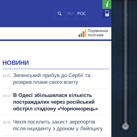
УКР
РОС
Порівняння
політиків
ЦІЙ
МЕРИ МІСТ
ВСІ ПЕРСОНИ
НОВИНИ
Зеленський прибув до Сербії та
19:52
розкрив плани свого візиту
В Одесі збільшилася кількість
19:17
постраждалих через російський
обстріл стадіону «Чорноморець»
Чехія посилить захист аеропортів
18:45
після інциденту з дроном у Лейпцигу