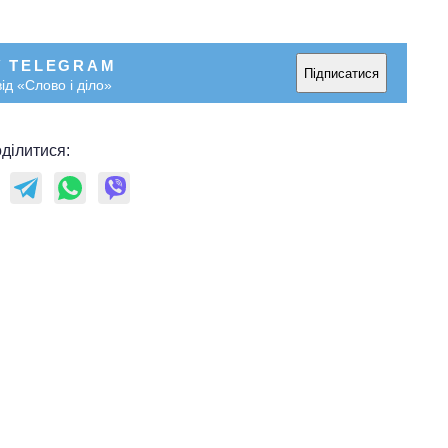
У TELEGRAM
Підписатися
ід «Слово і діло»
ділитися: