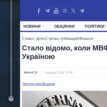
НОВИНИ
ОБIЦЯНКИ
ПОЛIТИКИ
УСІ ПОЛІТИКИ
ПРЕЗИДЕНТ І ОФ
Слово і Діло
›
Стрічка публікацій
›
Фінанси
Стало відомо, коли МВ
Україною
ФІНАНСИ
9 грудня 2018, 14:46
Читати російською