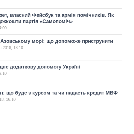
зет, власний Фейсбук та армія помічників. Як
ержкошти партія «Самопоміч»
4:00
 Азовському морі: що допоможе приструнити
я 2018, 18:10
іцяє додаткову допомогу Україні
2:10
н: що буде з курсом та чи надасть кредит МВФ
18, 16:10