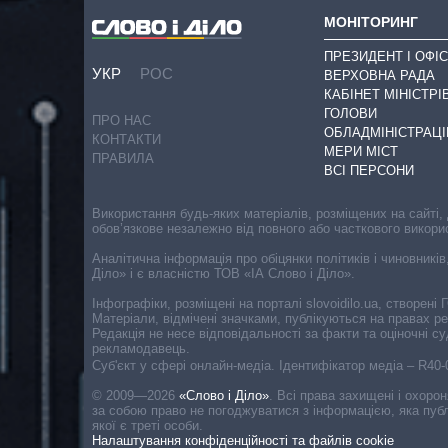
МОНІТОРИНГ
ПРЕЗИДЕНТ І ОФІС
УКР
РОС
ВЕРХОВНА РАДА
КАБІНЕТ МІНІСТРІ
ГОЛОВИ
ПРО НАС
ОБЛАДМІНІСТРАЦІ
КОНТАКТИ
МЕРИ МІСТ
ПРАВИЛА
ВСІ ПЕРСОНИ
Використання будь-яких матеріалів, розміщених на сайті,
обов’язкове незалежно від повного або часткового викори
Аналітична інформація про обіцянки політиків і чиновників
Діло» і є власністю ТОВ «ІА Слово і Діло».
Інфографіки, розміщені на порталі slovoidilo.ua, створен
Матеріали, відмічені значками, публікуються на правах р
Редакція не несе відповідальності за факти та оціночні 
рекламодавець.
Cуб'єкт у сфері онлайн-медіа. Ідентифікатор медіа – R40
© 2009—2026
«Слово і Діло»
.
Всі права захищені і охоро
за собою право не погоджуватися з інформацією, яка публ
якої є треті особи.
Налаштування конфіденційності та файлів cookie