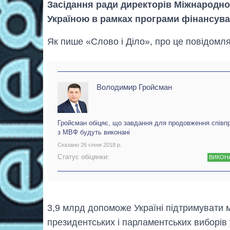
Засідання ради директорів Міжнародно
Україною в рамках програми фінансуван
Як пише «Слово і Діло», про це повідомля
Володимир Гройсман
Гройсман обіцяє, що завдання для продовження співпр
з МВФ будуть виконані
Сказано 26 січня 2018 р.
Статус обіцянки:
ВИКОН
3,9 млрд допоможе Україні підтримувати 
президентських і парламентських виборів у 