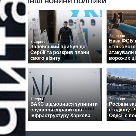
ІНШІ НОВИНИ ПОЛІТИКИ
7 серпня
База ФСБ т
7 серпня
Зеленський прибув до
«тіньовог
Сербії та розкрив плани
атакували 
свого візиту
ворожих ці
7 серпня
7 серпня
ВАКС відмовився зупинити
Росіяни за
слухання справи про
стадіону 
інфраструктуру Харкова
Одесі, є п