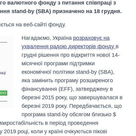
го валютного фонду з питання співпраці з
ня stand-by (SBA) призначено на 18 грудня.
ється на веб-сайті фонду.
Нагадаємо, Україна
розраховує на
ухвалення радою директорів фонду
в
грудні рішення про відкриття нової 14-
місячної програми підтримки
економічної політики stand-by (SBA),
аці
яка замінить програму розширеного
фінансування (EFF), затверджену в
Від 1 місяця – до 5
АНО
років: хто і як
березні 2015 року, що завершувалася в
довго обіймав
березні 2019 року. Передбачається, що
посаду керівника
СЗР
програма stand-by обсягом близько $
макростабільність в період проведення
2019 році, коли у країні очікуються пікові