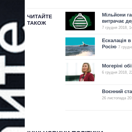
Мільйони га
ЧИТАЙТЕ
витрачає д
ТАКОЖ
7 грудня 2018, 1
Ескалація в
Росію
7 грудн
Могеріні об
6 грудня 2018, 2
Воєнний ста
26 листопада 20