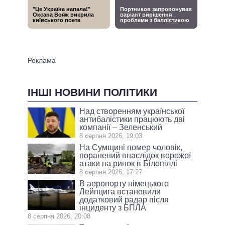
ІНШІ НОВИНИ ПОЛІТИКИ
Над створенням української
антибалістики працюють дві
компанії – Зеленський
8 серпня 2026, 19:03
На Сумщині помер чоловік,
поранений внаслідок ворожої
атаки на ринок в Білопіллі
8 серпня 2026, 17:27
В аеропорту німецького
Лейпцига встановили
додатковий радар після
інциденту з БПЛА
8 серпня 2026, 20:08