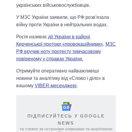
українських військовослужбовців.
У МЗС України заявили, що РФ розв'язала
війну проти України в нейтральних водах.
Росія називає
дії України в районі
Керченської протоки «провокаційними»
.
МЗС
РФ вручив ноту протесту тимчасовому
повіреному у справах України.
Отримуйте оперативно найважливіші
новини та аналітику від «Слово і діло» в
вашому
VIBER-месенджері
.
ПІДПИСУЙТЕСЬ У GOOGLE
NEWS
та стежте за останніми новинами та аналітикою