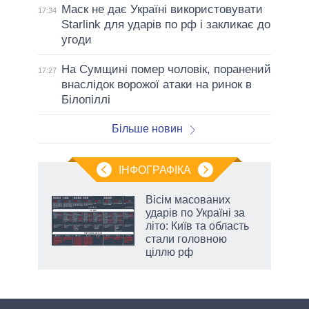
Маск не дає Україні використовувати
17:34
Starlink для ударів по рф і закликає до
угоди
На Сумщині помер чоловік, поранений
17:27
внаслідок ворожої атаки на ринок в
Білопіллі
Більше новин
ІНФОГРАФІКА
жет
Вісім масованих
ударів по Україні за
ків
літо: Київ та область
стали головною
ціллю рф