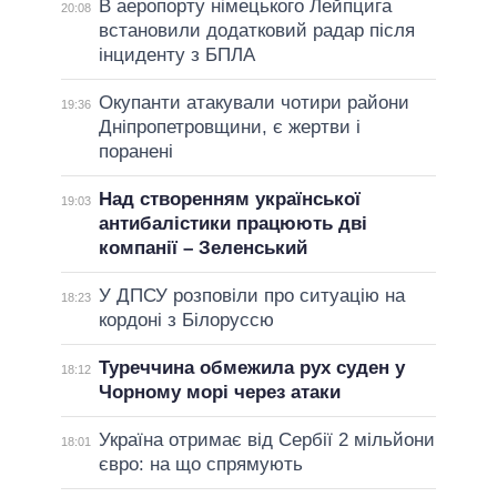
В аеропорту німецького Лейпцига
20:08
встановили додатковий радар після
інциденту з БПЛА
Окупанти атакували чотири райони
19:36
Дніпропетровщини, є жертви і
поранені
Над створенням української
19:03
антибалістики працюють дві
компанії – Зеленський
У ДПСУ розповіли про ситуацію на
18:23
кордоні з Білоруссю
Туреччина обмежила рух суден у
18:12
Чорному морі через атаки
Україна отримає від Сербії 2 мільйони
18:01
євро: на що спрямують