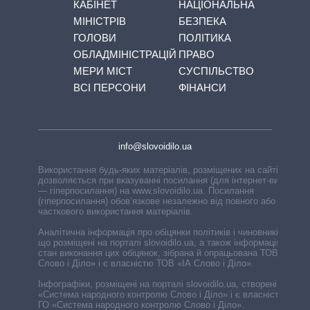
КАБІНЕТ
НАЦІОНАЛЬНА
МІНІСТРІВ
БЕЗПЕКА
ГОЛОВИ
ПОЛІТИКА
ОБЛАДМІНІСТРАЦІЙ
ПРАВО
МЕРИ МІСТ
СУСПІЛЬСТВО
ВСІ ПЕРСОНИ
ФІНАНСИ
info@slovoidilo.ua
Використання будь-яких матеріалів, розміщених на сайті,
дозволяється при вказуванні посилання (для інтернет-видань
— гіперпосилання) на www.slovoidilo.ua. Посилання
(гіперпосилання) обов’язкове незалежно від повного або
часткового використання матеріалів.
Аналітична інформація про обіцянки політиків і чиновників,
що розміщені на порталі slovoidilo.ua, а також інформація про
стан виконання цих обіцянок, зібрана й опрацьована ТОВ «ІА
Слово і Діло» і є власністю ТОВ «ІА Слово і Діло».
Інфографіки, розміщені на порталі slovoidilo.ua, створені ГО
«Система народного контролю Слово і Діло» і є власністю
ГО «Система народного контролю Слово і Діло».