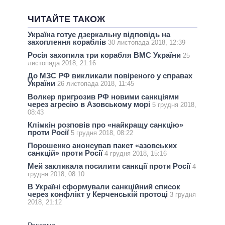
ЧИТАЙТЕ ТАКОЖ
Україна готує дзеркальну відповідь на
захоплення кораблів
30 листопада 2018, 12:39
Росія захопила три корабля ВМС України
25
листопада 2018, 21:16
До МЗС РФ викликали повіреного у справах
України
26 листопада 2018, 11:45
Волкер пригрозив РФ новими санкціями
через агресію в Азовському морі
5 грудня 2018,
08:43
Клімкін розповів про «найкращу санкцію»
проти Росії
5 грудня 2018, 08:22
Порошенко анонсував пакет «азовських
санкцій» проти Росії
4 грудня 2018, 15:16
Мей закликала посилити санкції проти Росії
4
грудня 2018, 08:10
В Україні сформували санкційний список
через конфлікт у Керченській протоці
3 грудня
2018, 21:12