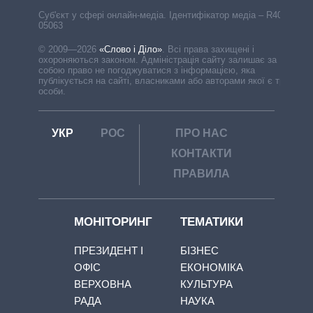
Cуб'єкт у сфері онлайн-медіа. Ідентифікатор медіа – R40-
05063
© 2009—2026
«Слово і Діло»
.
Всі права захищені і
охороняються законом. Адміністрація сайту залишає за
собою право не погоджуватися з інформацією, яка
публікується на сайті, власниками або авторами якої є треті
особи.
УКР
РОС
ПРО НАС
КОНТАКТИ
ПРАВИЛА
МОНІТОРИНГ
ТЕМАТИКИ
ПРЕЗИДЕНТ І
БІЗНЕС
ОФІС
ЕКОНОМІКА
ВЕРХОВНА
КУЛЬТУРА
РАДА
НАУКА