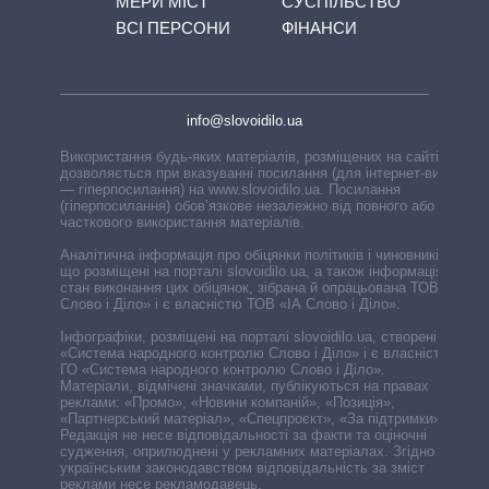
МЕРИ МІСТ
СУСПІЛЬСТВО
ВСІ ПЕРСОНИ
ФІНАНСИ
info@slovoidilo.ua
Використання будь-яких матеріалів, розміщених на сайті,
дозволяється при вказуванні посилання (для інтернет-видань
— гіперпосилання) на www.slovoidilo.ua. Посилання
(гіперпосилання) обов’язкове незалежно від повного або
часткового використання матеріалів.
Аналітична інформація про обіцянки політиків і чиновників,
що розміщені на порталі slovoidilo.ua, а також інформація про
стан виконання цих обіцянок, зібрана й опрацьована ТОВ «ІА
Слово і Діло» і є власністю ТОВ «ІА Слово і Діло».
Інфографіки, розміщені на порталі slovoidilo.ua, створені ГО
«Система народного контролю Слово і Діло» і є власністю
ГО «Система народного контролю Слово і Діло».
Матеріали, відмічені значками, публікуються на правах
реклами: «Промо», «Новини компаній», «Позиція»,
«Партнерський матеріал», «Спецпроєкт», «За підтримки».
Редакція не несе відповідальності за факти та оціночні
судження, оприлюднені у рекламних матеріалах. Згідно з
українським законодавством відповідальність за зміст
реклами несе рекламодавець.