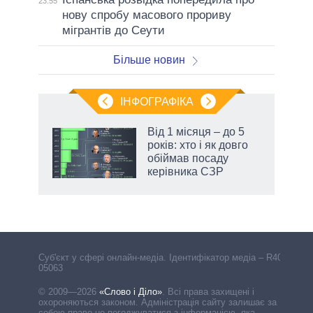
23:55
нову спробу масового прориву
мігрантів до Сеути
Більше новин
ІНФОГРАФІКА
Від 1 місяця – до 5
ть
років: хто і як довго
обіймав посаду
керівника СЗР
Cуб'єкт у сфері онлайн-медіа. Ідентифікатор медіа – R40-
05063
© 2009—2026
«Слово і Діло»
.
Всі права захищені і
охороняються законом. Адміністрація сайту залишає за
собою право не погоджуватися з інформацією, яка