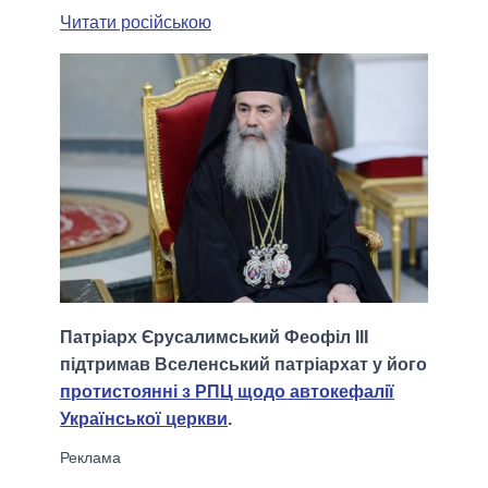
Читати російською
Патріарх Єрусалимський Феофіл ІІІ
підтримав Вселенський патріархат у його
протистоянні з РПЦ щодо автокефалії
Української церкви
.