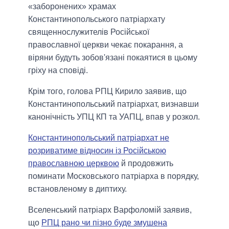
«заборонених» храмах
Константинопольського патріархату
священнослужителів Російської
православної церкви чекає покарання, а
віряни будуть зобов'язані покаятися в цьому
гріху на сповіді.
Крім того, голова РПЦ Кирило заявив, що
Константинопольський патріархат, визнавши
канонічність УПЦ КП та УАПЦ, впав у розкол.
Константинопольський патріархат не
розриватиме відносин із Російською
православною церквою
й продовжить
поминати Московського патріарха в порядку,
встановленому в диптиху.
Вселенський патріарх Варфоломій заявив,
що
РПЦ рано чи пізно буде змушена