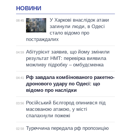
НОВИНИ
У Харкові внаслідок атаки
08:45
загинули люди, в Одесі
стало відомо про
постраждалих
Абітурієнт заявив, що йому змінили
04:59
результат НМТ: перевірка виявила
можливу підробку – омбудсменка
Рф завдала комбінованого ракетно-
04:41
дронового удару по Одесі: що
відомо про наслідки
Російський Бєлгород опинився під
03:56
масованою атакою, у місті
спалахнули пожежі
Туреччина передала рф пропозицію
02:58