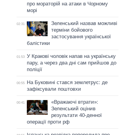
про мораторій на атаки в Чорному
морі
Зеленський назвав можливі
02:31
терміни бойового
застосування української
балістики
У Кракові чоловік напав на українську
01:53
пару, а через два дні сам прийшов до
поліції
На Буковині стався землетрус: де
00:55
зафіксували поштовхи
«Вражаючі втрати»:
00:41
Зеленський оцінив
результати 40-денної
операції проти рф
Іспанська розвідка попередила про