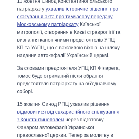
11 жовтня Синод Константинопольського
патріархату
ухвалив історичне рішення про
скасування акта про тимчасову передачу
Московському патріархату
Київської
митрополії, створення в Києві стравропігії та
визнання канонічними предстоятелів УПЦ
КП та УАПЦ, що є важливою віхою на шляху
надання автокефалії Українській церкві.
За словами предстоятеля УПЦ КП Філарета,
томос буде отриманий після обрання
предстоятеля патріархату на об'єднавчому
соборі.
15 жовтня Синод РПЦ ухвалив рішення
відмовитися від євхаристійного спілкування
з Константинополем
через підготовку
Фанаром автокефалії Української
православної церкви. Тепер за молитву в