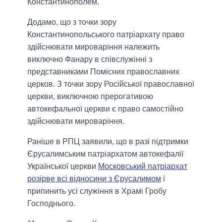
Константинополем.
Додамо, що з точки зору
Константинопольського патріархату право
здійснювати мироваріння належить
виключно Фанару в співслужінні з
представниками Помісних православних
церков. З точки зору Російської православної
церкви, виключною прерогативою
автокефальної церкви є право самостійно
здійснювати мироваріння.
Раніше в РПЦ заявили, що в разі підтримки
Єрусалимським патріархатом автокефалії
Української церкви
Московський патріархат
розірве всі відносини з Єрусалимом
і
припинить усі служіння в Храмі Гробу
Господнього.