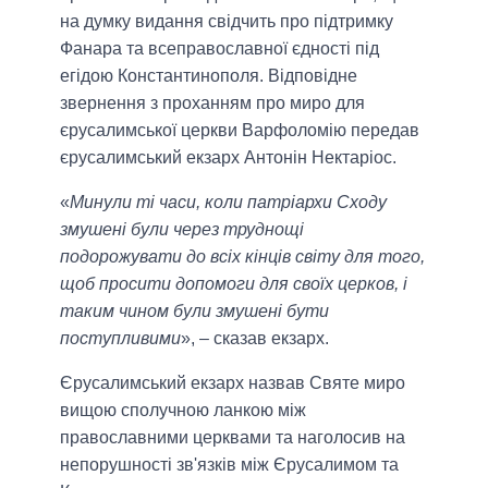
на думку видання свідчить про підтримку
Фанара та всеправославної єдності під
егідою Константинополя. Відповідне
звернення з проханням про миро для
єрусалимської церкви Варфоломію передав
єрусалимський екзарх Антонін Нектаріос.
«
Минули ті часи, коли патріархи Сходу
змушені були через труднощі
подорожувати до всіх кінців світу для того,
щоб просити допомоги для своїх церков, і
таким чином були змушені бути
поступливими
», – сказав екзарх.
Єрусалимський екзарх назвав Святе миро
вищою сполучною ланкою між
православними церквами та наголосив на
непорушності зв'язків між Єрусалимом та