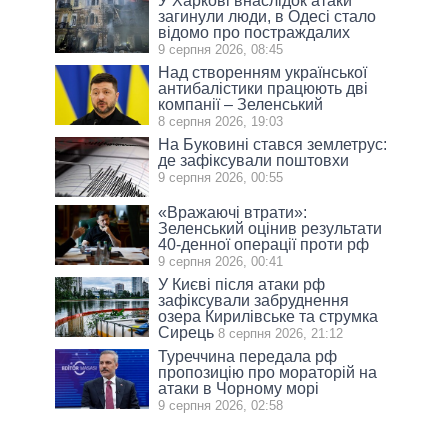
У Харкові внаслідок атаки
загинули люди, в Одесі стало
відомо про постраждалих
9 серпня 2026, 08:45
Над створенням української
антибалістики працюють дві
компанії – Зеленський
8 серпня 2026, 19:03
На Буковині стався землетрус:
де зафіксували поштовхи
9 серпня 2026, 00:55
«Вражаючі втрати»:
Зеленський оцінив результати
40-денної операції проти рф
9 серпня 2026, 00:41
У Києві після атаки рф
зафіксували забруднення
озера Кирилівське та струмка
Сирець
8 серпня 2026, 21:12
Туреччина передала рф
пропозицію про мораторій на
атаки в Чорному морі
9 серпня 2026, 02:58