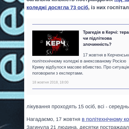
коледжі досягла 73 осіб
, із них госпіта
Трагедія в Керчі: тера
чи підліткова
злочинність?
17 жовтня в Керченсь
політехнічному коледжі в анексованому Росією
Криму відбулося масове вбивство. Про ситуаці
поговорили з експертами.
18 жовтня 2018, 18:00
лікування проходять 15 осіб, всі - середнь
Нагадаємо, 17 жовтня
в політехнічному к
Загинула 21 людина, десятки постраждал