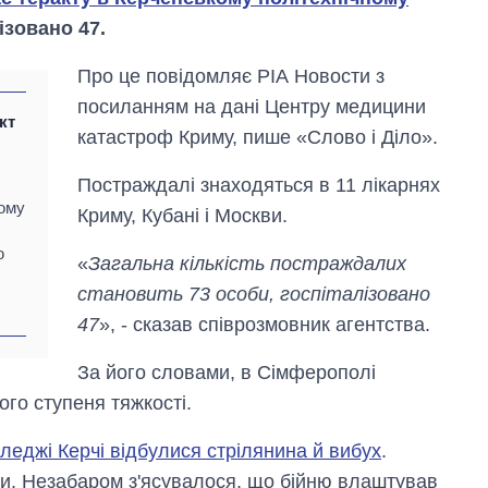
лізовано 47.
Про це повідомляє РІА Новости з
посиланням на дані Центру медицини
кт
катастроф Криму, пише «Слово і Діло».
Постраждалі знаходяться в 11 лікарнях
кому
Криму, Кубані і Москви.
ю
«
Загальна кількість постраждалих
становить 73 особи, госпіталізовано
Вісім масованих
ударів по Україні
47
», - сказав співрозмовник агентства.
за літо: Київ та
область стали
За його словами, в Сімферополі
головною ціллю
ого ступеня тяжкості.
рф
оледжі Керчі відбулися стрілянина й вибух
.
и. Незабаром з'ясувалося, що бійню влаштував