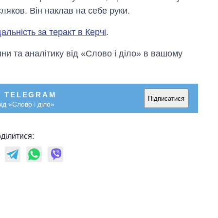
яков. Він наклав на себе руки.
альність за теракт в Керчі
.
и та аналітику від «Слово і діло» в вашому
У TELEGRAM
Підписатися
ід «Слово і діло»
ділитися: