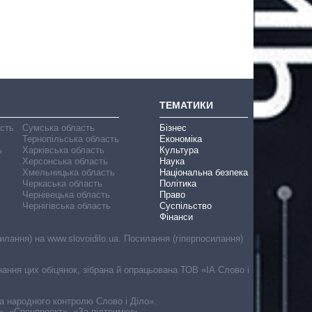
ТЕМАТИКИ
асть
Сумська область
Бізнес
Тернопільська область
Економіка
ь
Харківська область
Культура
Херсонська область
Наука
Хмельницька область
Національна безпека
Черкаська область
Політика
Чернівецька область
Право
Чернігівська область
Суспільство
Фінанси
лання) на www.slovoidilo.ua. Посилання (гіперпосилання)
онання цих обіцянок, зібрана й опрацьована ТОВ «ІА Слово і
ма народного контролю Слово і Діло».
», «Спецпроєкт», «За підтримки».