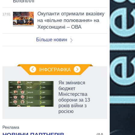
Білопіллі
Окупанти отримали вказівку
17:01
на «вільне полювання» на
Херсонщині – ОВА
Більше новин
ІНФОГРАФІКА
Як змінився
бюджет
Міністерства
оборони за 13
років війни з
росією