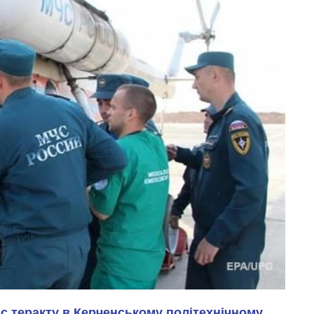
ас теракту в Керченському політехнічному