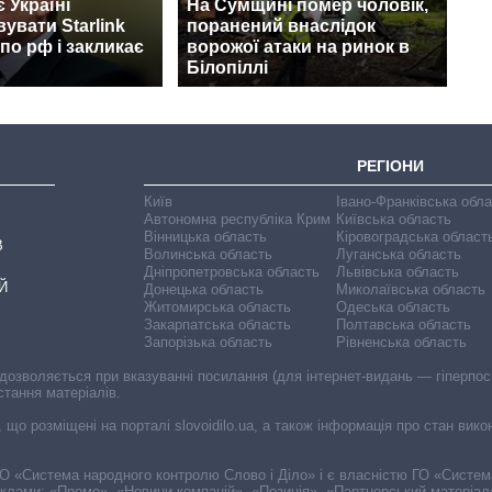
 Україні
На Сумщині помер чоловік,
увати Starlink
поранений внаслідок
 по рф і закликає
ворожої атаки на ринок в
Білопіллі
РЕГІОНИ
Київ
Івано-Франківська обл
Автономна республіка Крим
Київська область
Вінницька область
Кіровоградська област
В
Волинська область
Луганська область
Дніпропетровська область
Львівська область
Й
Донецька область
Миколаївська область
Житомирська область
Одеська область
Закарпатська область
Полтавська область
Запорізька область
Рівненська область
 дозволяється при вказуванні посилання (для інтернет-видань — гіперпоси
стання матеріалів.
, що розміщені на порталі slovoidilo.ua, а також інформація про стан вик
і ГО «Система народного контролю Слово і Діло» і є власністю ГО «Систе
еклами: «Промо», «Новини компаній», «Позиція», «Партнерський матеріал