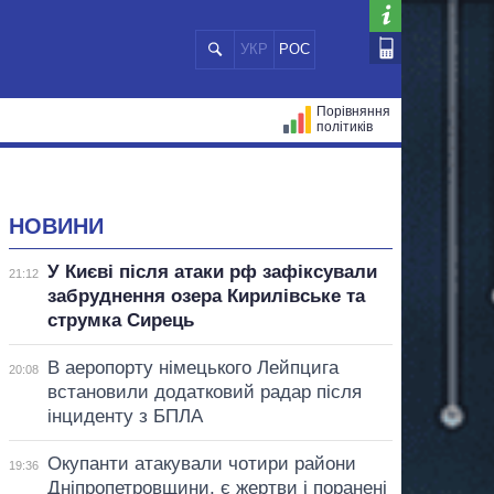
УКР
РОС
Порівняння
політиків
ЦІЙ
МЕРИ МІСТ
ВСІ ПЕРСОНИ
НОВИНИ
У Києві після атаки рф зафіксували
21:12
забруднення озера Кирилівське та
струмка Сирець
В аеропорту німецького Лейпцига
20:08
встановили додатковий радар після
інциденту з БПЛА
Окупанти атакували чотири райони
19:36
Дніпропетровщини, є жертви і поранені