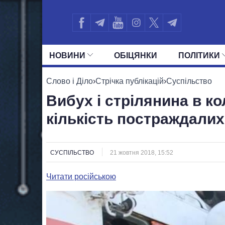
НОВИНИ
ОБIЦЯНКИ
ПОЛIТИКИ
УСІ ПОЛІТИКИ
ПРЕЗИДЕНТ І ОФ
Слово і Діло
›
Стрічка публікацій
›
Суспільство
Вибух і стрілянина в к
кількість постраждалих
СУСПІЛЬСТВО
21 жовтня 2018, 15:52
Читати російською