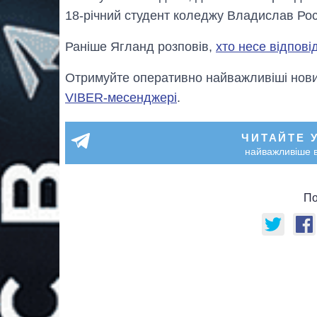
18-річний студент коледжу Владислав Росл
Раніше Ягланд розповів,
хто несе відповід
Отримуйте оперативно найважливіші новин
VIBER-месенджері
.
ЧИТАЙТЕ 
найважливіше в
По