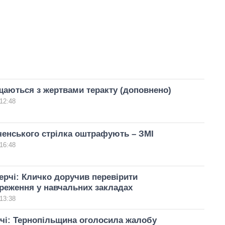
щаються з жертвами теракту (доповнено)
12:48
ченського стрілка оштрафують – ЗМІ
16:48
Керчі: Кличко доручив перевірити
реження у навчальних закладах
13:38
рчі: Тернопільщина оголосила жалобу