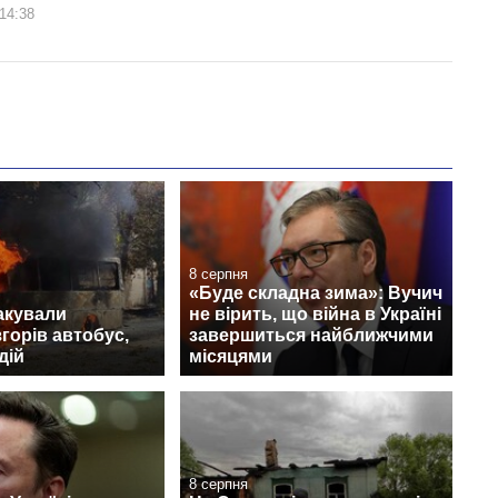
14:38
8 серпня
«Буде складна зима»: Вучич
акували
не вірить, що війна в Україні
згорів автобус,
завершиться найближчими
дій
місяцями
8 серпня