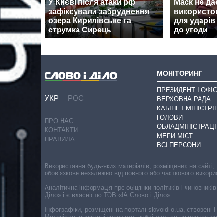
У Києві після атаки рф
Маск не дає
зафіксували забруднення
використов
озера Кирилівське та
для ударів
струмка Сирець
до угоди
МОНІТОРИНГ
ПРЕЗИДЕНТ І ОФІС
УКР
РОС
ВЕРХОВНА РАДА
КАБІНЕТ МІНІСТРІ
ГОЛОВИ
ПРО НАС
ОБЛАДМІНІСТРАЦІ
КОНТАКТИ
МЕРИ МІСТ
ПРАВИЛА
ВСІ ПЕРСОНИ
Використання будь-яких матеріалів, розміщених на сайті,
обов’язкове незалежно від повного або часткового викори
Аналітична інформація про обіцянки політиків і чиновників
Діло» і є власністю ТОВ «ІА Слово і Діло».
Інфографіки, розміщені на порталі slovoidilo.ua, створен
Матеріали, відмічені значками, публікуються на правах р