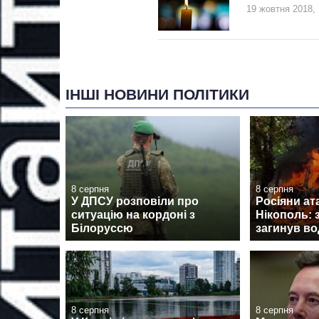
19 жовтня 2018, 
ІНШІ НОВИНИ ПОЛІТИКИ
8 серпня
8 серпня
У ДПСУ розповіли про
Росіяни ат
ситуацію на кордоні з
Нікополь: 
Білоруссю
загинув во
8 серпня
8 серпня