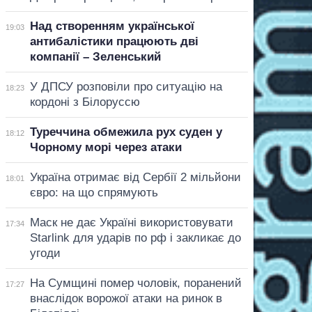
Над створенням української
19:03
антибалістики працюють дві
компанії – Зеленський
У ДПСУ розповіли про ситуацію на
18:23
кордоні з Білоруссю
Туреччина обмежила рух суден у
18:12
Чорному морі через атаки
Україна отримає від Сербії 2 мільйони
18:01
євро: на що спрямують
Маск не дає Україні використовувати
17:34
Starlink для ударів по рф і закликає до
угоди
На Сумщині помер чоловік, поранений
17:27
внаслідок ворожої атаки на ринок в