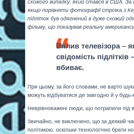
схожого випадку, який стався в США. За ц
якщо порівняти фотографії стрілка з Кер
підліток був одягнений в дуже схожий одя
фільму, що показував реальну американс
Вплив телевізора – як
свідомість підлітків 
вбиває.
При цьому, за його словами, не варто шукат
можуть відбуватися де завгодно й у будь-
Неврівноважені люди, що потрапили під в
Звичайно, не виключено, що за деякий час
політикою, оскільки технологічно брати н