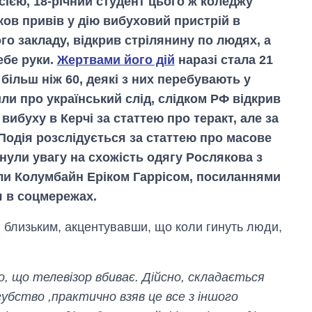
ією, 18-річний студент цього ж коледжу
ов привів у дію вибуховий пристрій в
го закладу, відкрив стрілянину по людях, а
ебе руки.
Жертвами його дій
наразі стала 21
більш ніж 60, деякі з них перебувають у
вили про український слід, слідком РФ відкрив
вибуху в Керчі за статтею про теракт, але за
Подія розслідується за статтею про масове
нули увагу на схожість одягу Рослякова з
ли Колумбайн Еріком Гаррісом, посиланнями
я в соцмережах.
я близьким, акцентувавши, що коли гинуть люди,
о, що телевізор вбиває. Дійсно, складається
губство ,практично взяв це все з іншого