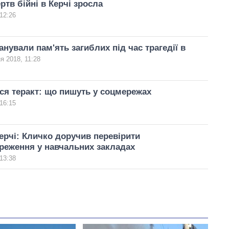
ртв бійні в Керчі зросла
12:26
нували пам'ять загиблих під час трагедії в
я 2018, 11:28
вся теракт: що пишуть у соцмережах
16:15
Керчі: Кличко доручив перевірити
реження у навчальних закладах
13:38