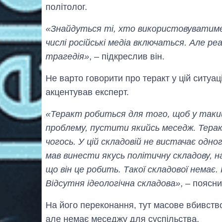
політолог.
«Знайдуться ті, хто використовуватиме
числі російські медіа включаться. Але реа
трагедія»
, – підкреслив він.
Не варто говорити про теракт у цій ситуаці
акцентував експерт.
«Теракт робиться для того, щоб у такий
проблему, пустити якийсь меседж. Терак
чогось. У цій складовій не вистачає одно
мав винести якусь політичну складову, н
що він це робить. Такої складової немає
Відсутня ідеологічна складова»
, – поясни
На його переконання, тут масове вбивство
але немає меседжу для суспільства.