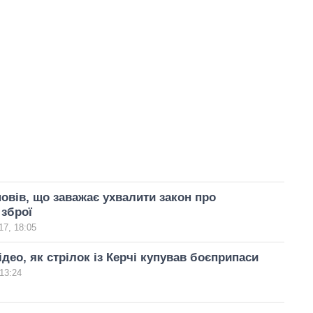
овів, що заважає ухвалити закон про
 зброї
17, 18:05
ідео, як стрілок із Керчі купував боєприпаси
13:24