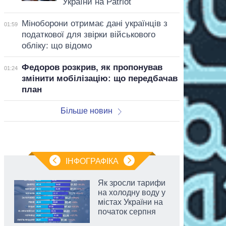
України на Patriot
Міноборони отримає дані українців з
01:59
податкової для звірки військового
обліку: що відомо
Федоров розкрив, як пропонував
01:24
змінити мобілізацію: що передбачав
план
Більше новин
ІНФОГРАФІКА
Як зросли тарифи
на холодну воду у
містах України на
початок серпня