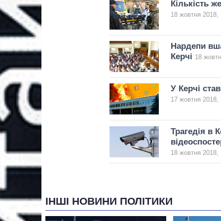
Кількість же
18 жовтня 2018, 
Нардепи вша
Керчі
18 жовтн
У Керчі ста
17 жовтня 2018, 
Трагедія в 
відеоспосте
18 жовтня 2018, 
ІНШІ НОВИНИ ПОЛІТИКИ