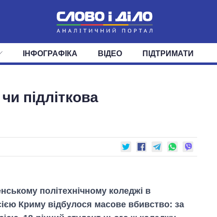
ІНФОГРАФІКА
ВІДЕО
ПІДТРИМАТИ
ІС
СТРІЧКА
ВЕРХОВНА РАДА
ПОДІЇ
СТАТТІ
КАБІНЕТ МІНІСТРІВ
ДУМКИ
ОГЛЯДИ
ГОЛОВИ ОБЛАДМІНІСТРА
ДАЙДЖЕСТИ
 чи підліткова
ПОЛІТИКА
ДЕПУТАТИ
ЕКОНОМІКА
КОМІТЕТИ
СУСПІЛЬСТВО
ФРАКЦІЇ
ОКРУГИ
СВІТ
енському політехнічному коледжі в
ією Криму відбулося масове вбивство: за