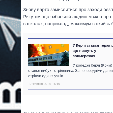
Знову варто замислитися про заходи безп
Річ у тім, що озброєній людині можна про
в школах, наприклад, максимум є якийсь б
У Керчі стався теракт
що пишуть у
соцмережах
У коледжі Керчі (Крим)
стався вибух і стрілянина. За попередніми дани
стріляв один з учнів.
17 жовтня 2018, 16:15