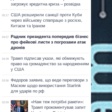
загрожує кредитна криза – розвідка
США розширили санкції проти Куби
05:17
через військову співпрацю з росією,
Китаєм та Іраном
Радник президента попередив бізнес
04:57
про фейкові листи з погрозами атак
дронів
Трамп підписав укази, які обмежують
04:39
право на громадянство за народженням
у США
Федоров заявив, що веде переговори з
03:56
Маском щодо використання Starlink
для ударів по рф
«Нам теж потрібні ракети»:
02:59
Трамп прокоментував запит