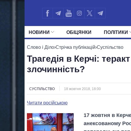
НОВИНИ
ОБIЦЯНКИ
ПОЛIТИКИ
УСІ ПОЛІТИКИ
ПРЕЗИДЕНТ І ОФ
Слово і Діло
›
Стрічка публікацій
›
Суспільство
Трагедія в Керчі: теракт
злочинність?
СУСПІЛЬСТВО
18 жовтня 2018, 18:00
Читати російською
17 жовтня в Керч
анексованому Рос