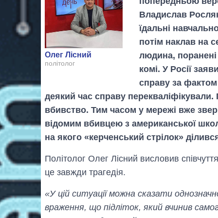
попередньою верс
Владислав Росляк
їдальні навчально
потім наклав на с
людина, поранені 
Олег Лісний
політолог
комі. У Росії зая
справу за фактом 
деякий час справу перекваліфікували. 
вбивство. Тим часом у мережі вже звер
відомим вбивцею з американської шко
на якого «керченський стрілок» діливс
Політолог Олег Лісний висловив співчутт
це завжди трагедія.
«У цій ситуації можна сказати однозначн
враження, що підліток, який вчинив само