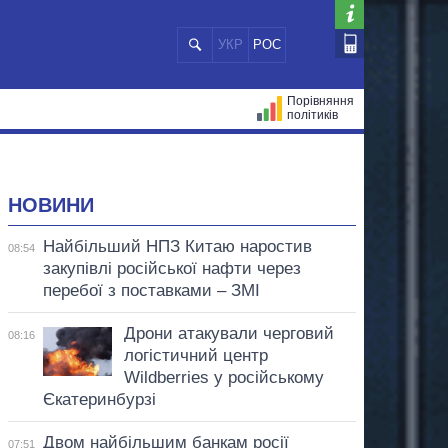
УКР
РОС
Порівняння
політиків
ЦІЙ
МЕРИ МІСТ
ВСІ ПЕРСОНИ
НОВИНИ
Найбільший НПЗ Китаю наростив
08:54
закупівлі російської нафти через
перебої з поставками – ЗМІ
Дрони атакували черговий
08:16
логістичний центр
Wildberries у російському
Єкатеринбурзі
Двом найбільшим банкам росії
07:51