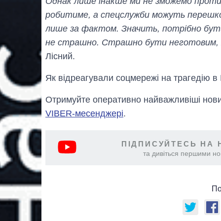
Однак лише інакше ми не зможемо протис
робитиме, а спецслужби можуть перешко
лише за фактом. Значить, потрібно бути
не страшно. Страшно бути неготовим, 
Лісний.
Як відреагували соцмережі на трагедію в
Отримуйте оперативно найважливіші новин
VIBER-месенджері
.
ПІДПИСУЙТЕСЬ НА 
та дивіться першими нов
По