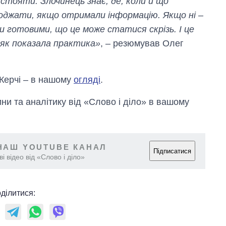
тояти. Злочинець знає, де, коли й що
джати, якщо отримали інформацію. Якщо ні –
 готовими, що це може статися скрізь. І це
як показала практика»
, – резюмував Олег
 Керчі – в нашому
огляді
.
и та аналітику від «Слово і діло» в вашому
НАШ YOUTUBE КАНАЛ
Підписатися
і відео від «Слово і діло»
ділитися: