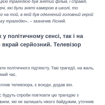
ією трагедією був знятий фільм, і справді,
чі, які були зняті камерою в школі, то
г на той, в якій був одягнений головний герой
ьку трагедію»
, – зазначив Лісний.
 у політичному сенсі, так і на
– вкрай серйозний. Телевізор
и політичного підтексту. Такі трагедії, на жаль,
який час.
плив телевізора, є всюди, додав він.
Скільки картоплі
вирощували в
Україні до і під час
 будуть спроби пов'язати цю трагедію з
великої війни
овини, які не залишать нікого байдужим, уточнив