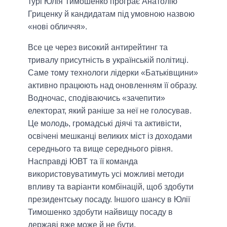
турі Юлія Тимошенко програє Анатолію
Гриценку й кандидатам під умовною назвою
«нові обличчя».
Все це через високий антирейтинг та
тривалу присутність в українській політиці.
Саме тому технологи лідерки «Батьківщини»
активно працюють над оновленням її образу.
Водночас, сподіваючись «зачепити»
електорат, який раніше за неї не голосував.
Це молодь, громадські діячі та активісти,
освічені мешканці великих міст із доходами
середнього та вище середнього рівня.
Насправді ЮВТ та її команда
використовуватимуть усі можливі методи
впливу та варіанти комбінацій, щоб здобути
президентську посаду. Іншого шансу в Юлії
Тимошенко здобути найвищу посаду в
державі вже може й не бути.