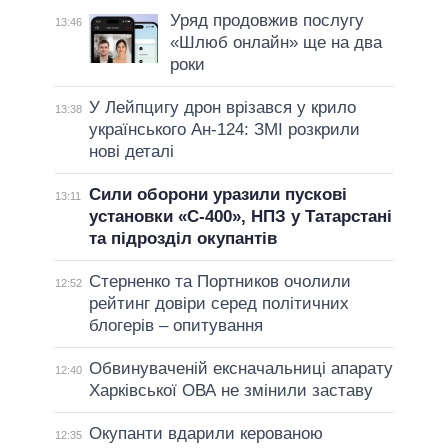
Уряд продовжив послугу
13:46
«Шлюб онлайн» ще на два
роки
У Лейпцигу дрон врізався у крило
13:38
українського Ан-124: ЗМІ розкрили
нові деталі
Сили оборони уразили пускові
13:11
установки «С-400», НПЗ у Татарстані
та підрозділ окупантів
Стерненко та Портников очолили
12:52
рейтинг довіри серед політичних
блогерів – опитування
Обвинуваченій ексначальниці апарату
12:40
Харківської ОВА не змінили заставу
Окупанти вдарили керованою
12:35