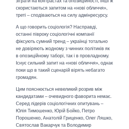
зіграти на контрастах та опозиційності, інші ж
скористаються запитом на «нові обличчя»,
треті – сподіваються на силу адмінресурсу.
А що говорить соціологія? Насправді,
останні півроку соціологічні компанії
фіксують сумний тренд – українці тотально
не довіряють жодному з чинних політиків як
в опозиційному таборі, так і в провладному.
Існує сильний запит на «нові обличчя», однак
поки що в такий сценарій вірять небагато
громадян.
Цим пояснюється невеликий розрив між
кандидатами – очевидного фаворита немає.
Серед лідерів соціологічних опитувань –
Юлія Тимошенко, Юрій Бойко, Петро
Порошенко, Анатолій Гриценко, Олег Ляшко,
Святослав Вакарчук та Володимир