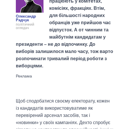
працюють у комітетах,
комісіях, фракціях. Втім,
для більшості народних
Олександр
Радчук
обранців уже прийшов час
політичний
оглядач
відпусток. А от чинним та
майбутнім кандидатам у
президенти – не до відпочинку. До
виборів залишилося мало часу, тож варто
розпочинати тривалий період роботи з
виборцями.
Щоб сподобатися своєму електорату, кожен
із кандидатів використовуватиме як
перевірений арсенал засобів, так і
«новинки» у своїх кампаніях. Дехто спробує