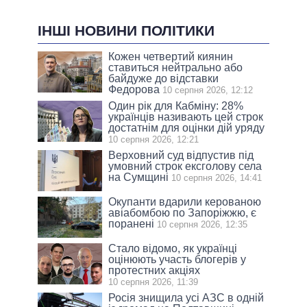
ІНШІ НОВИНИ ПОЛІТИКИ
Кожен четвертий киянин
ставиться нейтрально або
байдуже до відставки
Федорова
10 серпня 2026, 12:12
Один рік для Кабміну: 28%
українців називають цей строк
достатнім для оцінки дій уряду
10 серпня 2026, 12:21
Верховний суд відпустив під
умовний строк ексголову села
на Сумщині
10 серпня 2026, 14:41
Окупанти вдарили керованою
авіабомбою по Запоріжжю, є
поранені
10 серпня 2026, 12:35
Стало відомо, як українці
оцінюють участь блогерів у
протестних акціях
10 серпня 2026, 11:39
Росія знищила усі АЗС в одній