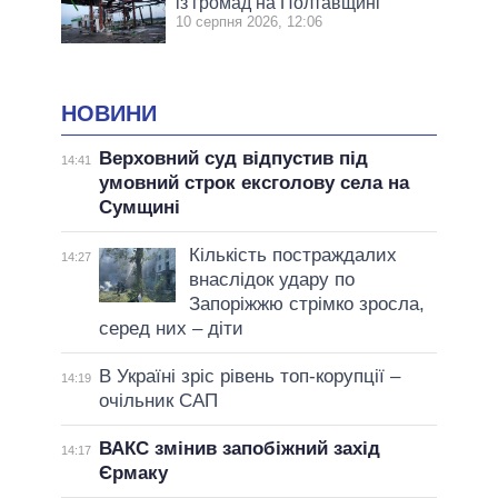
із громад на Полтавщині
10 серпня 2026, 12:06
НОВИНИ
Верховний суд відпустив під
14:41
умовний строк ексголову села на
Сумщині
Кількість постраждалих
14:27
внаслідок удару по
Запоріжжю стрімко зросла,
серед них – діти
В Україні зріс рівень топ-корупції –
14:19
очільник САП
ВАКС змінив запобіжний захід
14:17
Єрмаку