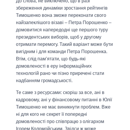
До слова, не виключено, що в разі
збереження динаміки зростання рейтингів
Тимошенко вона зможе переконати свого
найзапеклішого візаві – Петра Порошенко –
домовитися напередодні ще першого туру
президентських виборів, щоб у другому
отримати перемогу. Такий варіант може бути
вигідним і для команди Петра Порошенка.
Втім, слід пам’ятати, що будь-які
домовленості в еру інформаційних
технологій рано чи пізно приречені стати
надбанням громадськості.
Те саме з ресурсами: скоріш за все, ані в
кадровому, ані у фінансовому питанні в Юлії
Тимошенко не має виникнути проблем. Вже
ні для кого не секрет її попередні
домовленості про співпрацю з олігархом
Ігорем Коломойським. Звідси ж може