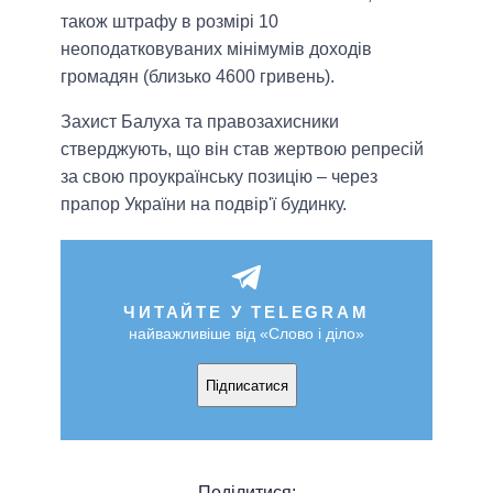
також штрафу в розмірі 10
неоподатковуваних мінімумів доходів
громадян (близько 4600 гривень).
Захист Балуха та правозахисники
стверджують, що він став жертвою репресій
за свою проукраїнську позицію – через
прапор України на подвір'ї будинку.
ЧИТАЙТЕ У TELEGRAM
найважливіше від «Слово і діло»
Підписатися
Поділитися: