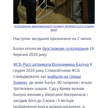
Зображення максимального розміру (відкриється в новому
вікні)
Наступне засідання призначене на 2 липня.
Балух оголосив
безстрокове голодування
19
березня 2018 року.
ФСБ Росії затримала Володимира Балуха
8
грудня 2016 року. Співробітники ФСБ
стверджували, що
знайшли на горищі
будинку
, де живе Балух, 90 патронів і кілька
тротилових шашок. Суд у Криму визнав
Балуха винним у зберіганні боєприпасів і
засудив його до 3 років і 5 місяців
позбавлення волі в колонії-поселенні, а