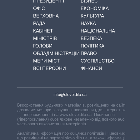
ПРЕЗИДЕНТ І
БІЗНЕС
ОФІС
ЕКОНОМІКА
ВЕРХОВНА
КУЛЬТУРА
РАДА
НАУКА
КАБІНЕТ
НАЦІОНАЛЬНА
МІНІСТРІВ
БЕЗПЕКА
ГОЛОВИ
ПОЛІТИКА
ОБЛАДМІНІСТРАЦІЙ
ПРАВО
МЕРИ МІСТ
СУСПІЛЬСТВО
ВСІ ПЕРСОНИ
ФІНАНСИ
info@slovoidilo.ua
Використання будь-яких матеріалів, розміщених на сайті,
дозволяється при вказуванні посилання (для інтернет-видань
— гіперпосилання) на www.slovoidilo.ua. Посилання
(гіперпосилання) обов’язкове незалежно від повного або
часткового використання матеріалів.
Аналітична інформація про обіцянки політиків і чиновників,
що розміщені на порталі slovoidilo.ua, а також інформація про