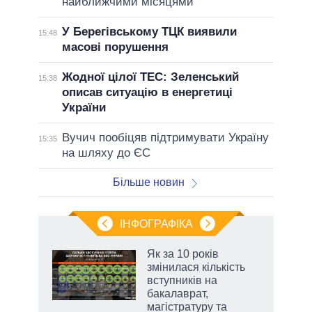
найближчими місяцями
У Берегівському ТЦК виявили
15:48
масові порушення
Жодної цілої ТЕС: Зеленський
15:38
описав ситуацію в енергетиці
України
Вучич пообіцяв підтримувати Україну
15:35
на шляху до ЄС
Більше новин
ІНФОГРАФІКА
 5
Як за 10 років
вго
змінилася кількість
вступників на
бакалаврат,
магістратуру та