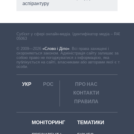
аспірантуру
Cуб'єкт у сфері онлайн-медіа. Ідентифікатор медіа – R40-
05063
© 2009—2026
«Слово і Діло»
.
Всі права захищені і
охороняються законом. Адміністрація сайту залишає за
собою право не погоджуватися з інформацією, яка
публікується на сайті, власниками або авторами якої є треті
особи.
УКР
РОС
ПРО НАС
КОНТАКТИ
ПРАВИЛА
МОНІТОРИНГ
ТЕМАТИКИ