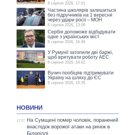
8 серпня 2026, 17:01
Частина школярів залишиться
без підручників на 1 вересня
через удари росії – МОН
8 серпня 2026, 13:06
Сербія допоможе відбудувати
одне з українських міст
8 серпня 2026, 16:48
У Румунії затопили дві баржі,
щоб врятувати роботу АЕС
8 серпня 2026, 14:02
Вучич пообіцяв підтримувати
Україну на шляху до ЄС
8 серпня 2026, 15:35
НОВИНИ
На Сумщині помер чоловік, поранений
17:27
внаслідок ворожої атаки на ринок в
Білопіллі