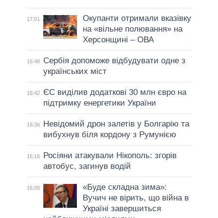
Окупанти отримали вказівку
17:01
на «вільне полювання» на
Херсонщині – ОВА
Сербія допоможе відбудувати одне з
16:48
українських міст
ЄС виділив додаткові 30 млн євро на
16:42
підтримку енергетики України
Невідомий дрон залетів у Болгарію та
16:36
вибухнув біля кордону з Румунією
Росіяни атакували Нікополь: згорів
16:16
автобус, загинув водій
«Буде складна зима»:
16:05
Вучич не вірить, що війна в
Україні завершиться