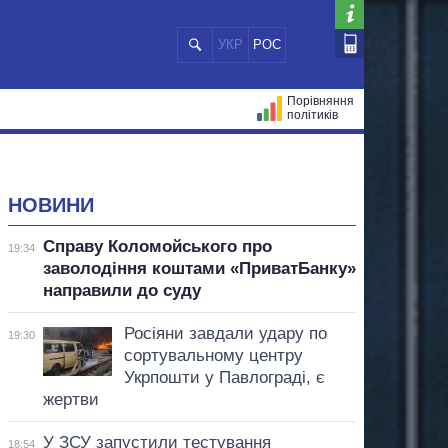
УКР
РОС
Порівняння
політиків
ЦІЙ
МЕРИ МІСТ
ВСІ ПЕРСОНИ
НОВИНИ
Справу Коломойського про
19:34
заволодіння коштами «ПриватБанку»
направили до суду
Росіяни завдали удару по
19:30
сортувальному центру
Укрпошти у Павлограді, є
жертви
У ЗСУ запустили тестування
18:54