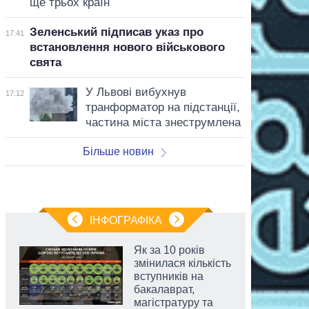
ще трьох країн
Зеленський підписав указ про
17:41
встановлення нового військового
свята
У Львові вибухнув
17:12
транформатор на підстанції,
частина міста знеструмлена
Більше новин
ІНФОГРАФІКА
Як за 10 років
змінилася кількість
вступників на
бакалаврат,
магістратуру та