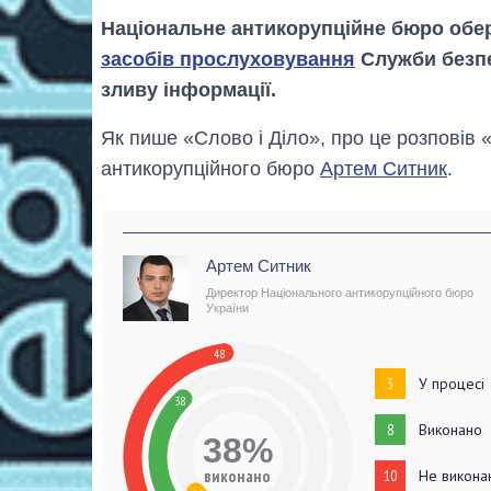
Національне антикорупційне бюро обе
засобів прослуховування
Служби безпе
зливу інформації.
Як пише «Слово і Діло», про це розповів
антикорупційного бюро
Артем Ситник
.
Артем Ситник
Директор Національного антикорупційного бюро
України
48
3
У процесі
38
8
Виконано
38%
виконано
10
Не викона