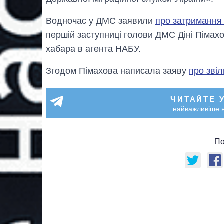
Водночас у ДМС заявили
про затримання 
першій заступниці голови ДМС Діні Піма
хабара в агента НАБУ.
Згодом Пімахова написала заяву
про зві
ЧИТАЙТЕ 
найважливіше в
По