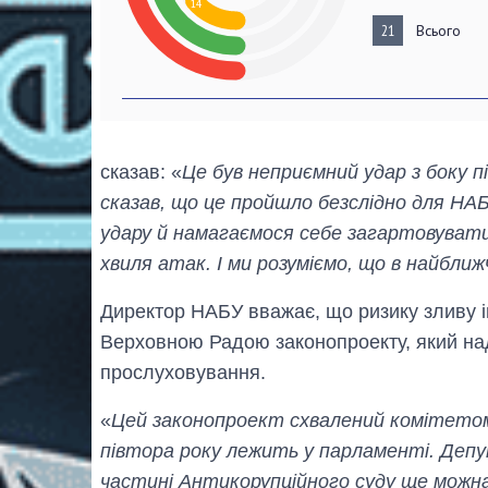
14
21
Всього
сказав: «
Це був неприємний удар з боку п
сказав, що це пройшло безслідно для НАБ
удару й намагаємося себе загартовувати
хвиля атак. І ми розуміємо, що в найбл
Директор НАБУ вважає, що ризику зливу і
Верховною Радою законопроекту, який на
прослуховування.
«
Цей законопроект схвалений комітетом і
півтора року лежить у парламенті. Деп
частині Антикорупційного суду ще можн