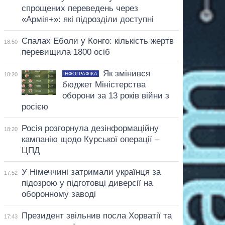
спрощених переведень через
«Армія+»: які підрозділи доступні
Спалах Еболи у Конго: кількість жертв
18:50
перевищила 1800 осіб
Як змінився
ІНФОГРАФІКА
18:20
бюджет Міністерства
оборони за 13 років війни з
росією
Росія розгорнула дезінформаційну
18:20
кампанію щодо Курської операції –
ЦПД
У Німеччині затримали українця за
17:52
підозрою у підготовці диверсії на
оборонному заводі
Президент звільнив посла Хорватії та
17:43