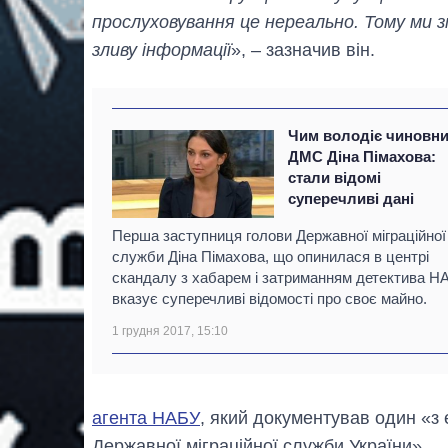
прослуховування це нереально. Тому ми 
зливу інформації
», – зазначив він.
Чим володіє чиновн
ДМС Діна Пімахова:
стали відомі
суперечливі дані
Перша заступниця голови Державної міграційної
служби Діна Пімахова, що опинилася в центрі
скандалу з хабарем і затриманням детектива Н
вказує суперечливі відомості про своє майно.
1 грудня 2017, 15:10
агента НАБУ
, який документував один «з 
Державної міграційної служби України».