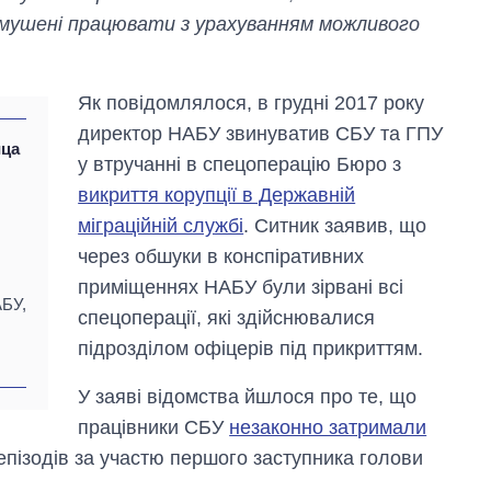
змушені працювати з урахуванням можливого
Як повідомлялося, в грудні 2017 року
директор НАБУ звинуватив СБУ та ГПУ
ица
у втручанні в спецоперацію Бюро з
викриття корупції в Державній
міграційній службі
. Ситник заявив, що
через обшуки в конспіративних
приміщеннях НАБУ були зірвані всі
АБУ,
спецоперації, які здійснювалися
підрозділом офіцерів під прикриттям.
У заяві відомства йшлося про те, що
працівники СБУ
незаконно затримали
епізодів за участю першого заступника голови