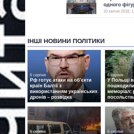
одного фігу
10 квітня 2018, 1
ІНШІ НОВИНИ ПОЛІТИКИ
6 серпня
6 серпня
Рф готує атаки на об’єкти
У Польщі 
країн Балтії з
пошкодили
використанням українських
меморіал: 
дронів – розвідка
посольств
6 серпня
6 серпня