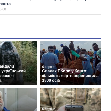
ранта
5:08
вандали
6 серпня
 український
Спалах Еболи у Конго:
реакція
кількість жертв перевищила
а
1800 осіб
6 серпня