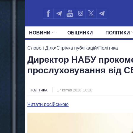
НОВИНИ
ОБIЦЯНКИ
ПОЛIТИКИ
УСІ ПОЛІТИКИ
ПРЕЗИДЕНТ І ОФ
Слово і Діло
›
Стрічка публікацій
›
Політика
Директор НАБУ проком
прослуховування від С
ПОЛІТИКА
17 квітня 2018, 16:20
Читати російською