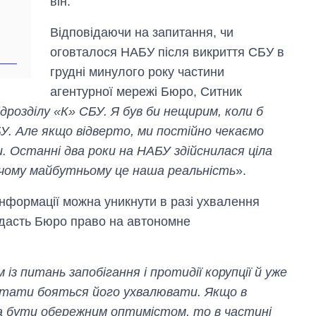
він.
Anthropic
Відповідаючи на запитання, чи
оговталося НАБУ після викриття СБУ в
грудні минулого року частини
агентурної мережі Бюро, Ситник
ідрозділу «К» СБУ. Я був би нещирим, коли б
У. Але якщо відверто, ми постійно чекаємо
. Останні два роки на НАБУ здійснилася ціла
ижчому майбутньому це наша реальність
».
нформації можна уникнути в разі ухвалення
дасть Бюро право на автономне
з питань запобігання і протидії корупції й уже
утати бояться його ухвалювати. Якщо в
а бути обережним оптимістом, то в частині