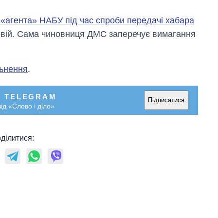
«агента» НАБУ під час спроби передачі хабара
ховій. Сама чиновниця ДМС заперечує вимагання
льнення
.
У TELEGRAM
Підписатися
ід «Слово і діло»
ділитися: