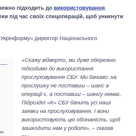
режно підходить до
використовування
ки під час своїх спецоперацій, щоб уникнути
 «Укрінформу» директор Національного
«
Скажу відверто, ми дуже обережно
підходимо до використання
прослуховування СБУ. Ми бачимо: на
прослушку не поставиш – шанс в
операції є, а поставиш – шансу немає.
Підрозділ «К» СБУ бачить усі наші
Економіка ШІ-
заявки на прослуховування. І вони
гігантів: скільки
використовують цю обізнаність, щоб
коштують і
заробляють
зашкодити нам у роботі
», – сказав
но
OpenAI та