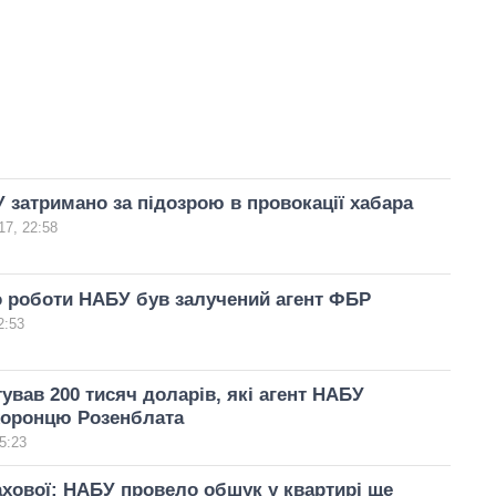
 затримано за підозрою в провокації хабара
17, 22:58
о роботи НАБУ був залучений агент ФБР
2:53
ував 200 тисяч доларів, які агент НАБУ
хоронцю Розенблата
5:23
хової: НАБУ провело обшук у квартирі ще