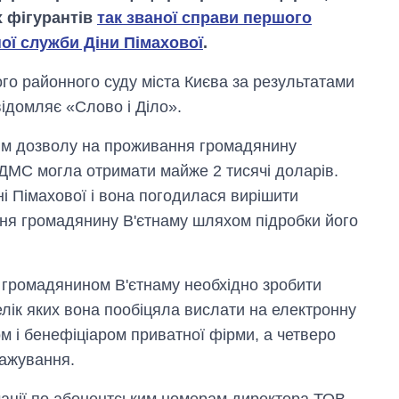
х фігурантів
так званої справи першого
ої служби Діни Пімахової
.
го районного суду міста Києва за результатами
ідомляє «Слово і Діло».
ням дозволу на проживання громадянину
 ДМС могла отримати майже 2 тисячі доларів.
і Пімахової і вона погодилася вирішити
ня громадянину В'єтнаму шляхом підробки його
 громадянином В'єтнаму необхідно зробити
Вісім масованих
релік яких вона пообіцяла вислати на електронну
ударів по Україні
м і бенефіціаром приватної фірми, а четверо
за літо: Київ та
область стали
тажування.
головною ціллю
рф
мації по абонентським номерам директора ТОВ