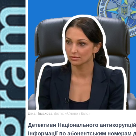
Діна Пімахова
фото: «Слово і Діло»
Детективи Національного антикорупці
інформації по абонентським номерам д