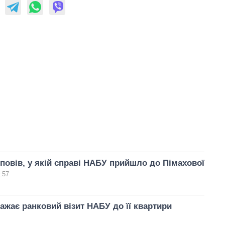
повів, у якій справі НАБУ прийшло до Пімахової
:57
ажає ранковий візит НАБУ до її квартири