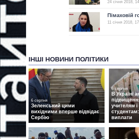
24 січня 2018, 1
Пімаховій г
11 січня 2018, 17
ІНШІ НОВИНИ ПОЛІТИКИ
6 серпня
В Україні 
підвищенн
6 серпня
Зеленський цими
учителям і
вихідними вперше відвідає
студентам:
Сербію
виплати