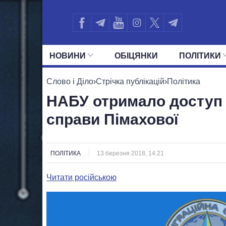
НОВИНИ
ОБIЦЯНКИ
ПОЛIТИКИ
УСІ ПОЛІТИКИ
ПРЕЗИДЕНТ І ОФ
Слово і Діло
›
Стрічка публікацій
›
Політика
НАБУ отримало доступ 
справи Пімахової
ПОЛІТИКА
13 березня 2018, 14:21
Читати російською