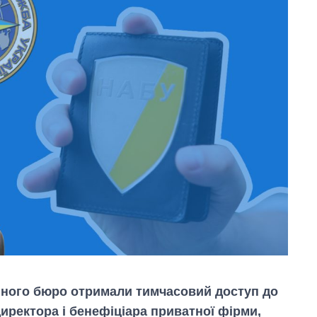
йного бюро отримали тимчасовий доступ до
иректора і бенефіціара приватної фірми,