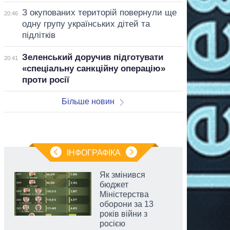
З окупованих територій повернули ще
20:46
одну групу українських дітей та
підлітків
Зеленський доручив підготувати
20:41
«спеціальну санкційну операцію»
проти росії
Більше новин
ІНФОГРАФІКА
Як змінився
бюджет
Міністерства
оборони за 13
років війни з
росією