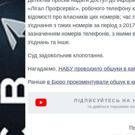
«Лігал Профсервіс», робочого телефону к
відомості про власників цих номерів; час 
з'єднання з таких номерів за період з 201
зазначенням номерів телефонів, з якими ві
з'єднань та інше.
Суд задовольнив клопотання.
Нагадаємо,
НАБУ проводило обшуки в каб
Раніше
в Бюро прокоментували обшук в к
ПІДПИСУЙТЕСЬ НА 
та дивіться першими нов
По