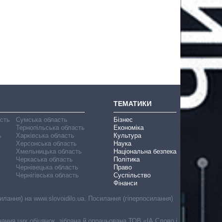
ТЕМАТИКИ
асть
Сумська область
Бізнес
Тернопільська область
Економіка
ь
Харківська область
Культура
Херсонська область
Наука
Хмельницька область
Національна безпека
Черкаська область
Політика
Чернівецька область
Право
Чернігівська область
Суспільство
Фінанси
лання) на www.slovoidilo.ua. Посилання (гіперпосилання)
онання цих обіцянок, зібрана й опрацьована ТОВ «ІА Слово і