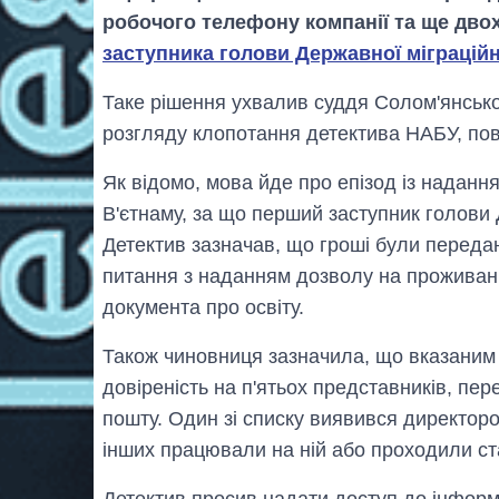
робочого телефону компанії та ще дво
заступника голови Державної міграційн
Таке рішення ухвалив суддя Солом'янсько
розгляду клопотання детектива НАБУ, пов
Як відомо, мова йде про епізод із надан
В'єтнаму, за що перший заступник голови
Детектив зазначав, що гроші були передан
питання з наданням дозволу на проживан
документа про освіту.
Також чиновниця зазначила, що вказаним
довіреність на п'ятьох представників, пе
пошту. Один зі списку виявився директоро
інших працювали на ній або проходили с
Детектив просив надати доступ до інфор