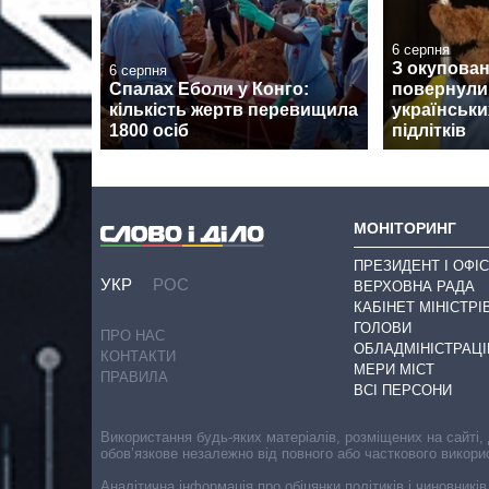
6 серпня
З окупован
6 серпня
Спалах Еболи у Конго:
повернули
кількість жертв перевищила
українськи
1800 осіб
підлітків
МОНІТОРИНГ
ПРЕЗИДЕНТ І ОФІС
УКР
РОС
ВЕРХОВНА РАДА
КАБІНЕТ МІНІСТРІ
ГОЛОВИ
ПРО НАС
ОБЛАДМІНІСТРАЦІ
КОНТАКТИ
МЕРИ МІСТ
ПРАВИЛА
ВСІ ПЕРСОНИ
Використання будь-яких матеріалів, розміщених на сайті,
обов’язкове незалежно від повного або часткового викори
Аналітична інформація про обіцянки політиків і чиновників