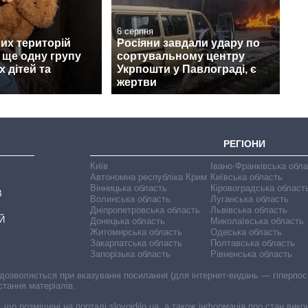
6 серпня
их територій
Росіяни завдали удару по
 ще одну групу
сортувальному центру
х дітей та
Укрпошти у Павлограді, є
жертви
РЕГІОНИ
Київ
Івано-Франківська обл
Автономна республіка Крим
Київська область
Вінницька область
Кіровоградська област
В
Волинська область
Луганська область
Дніпропетровська область
Львівська область
Й
Донецька область
Миколаївська область
Житомирська область
Одеська область
Закарпатська область
Полтавська область
Запорізька область
Рівненська область
 дозволяється при вказуванні посилання (для інтернет-видань — гіперпоси
стання матеріалів.
, що розміщені на порталі slovoidilo.ua, а також інформація про стан вик