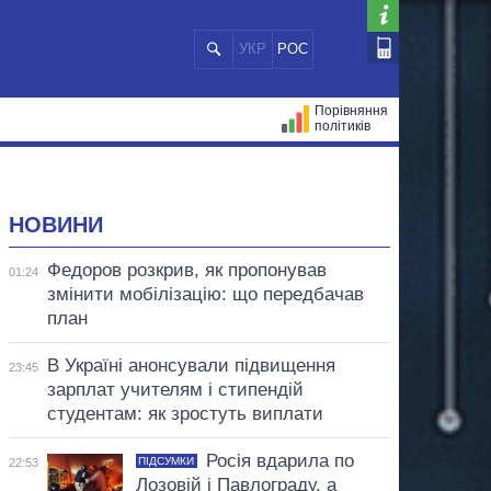
УКР
РОС
Порівняння
політиків
ЦІЙ
МЕРИ МІСТ
ВСІ ПЕРСОНИ
НОВИНИ
Федоров розкрив, як пропонував
01:24
змінити мобілізацію: що передбачав
план
В Україні анонсували підвищення
23:45
зарплат учителям і стипендій
студентам: як зростуть виплати
Росія вдарила по
ПІДСУМКИ
22:53
Лозовій і Павлограду, а