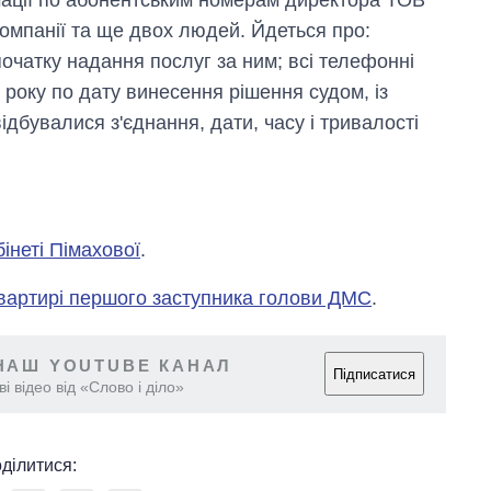
омпанії та ще двох людей. Йдеться про:
початку надання послуг за ним; всі телефонні
7 року по дату винесення рішення судом, із
дбувалися з'єднання, дати, часу і тривалості
інеті Пімахової
.
вартирі першого заступника голови ДМС
.
НАШ YOUTUBE КАНАЛ
Підписатися
і відео від «Слово і діло»
ділитися: