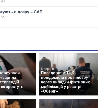
4:48
отують підозру – САП
:54
6 серпня
анонсували
Посадовцям ТЦК
я зарплат
повідомили про підозру
 стипендій
через випадки фіктивних
 як зростуть
мобілізацій у реєстрі
«Оберіг»