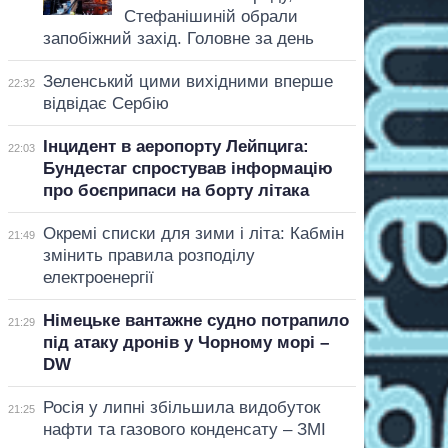
Стефанішиній обрали
запобіжний захід. Головне за день
Зеленський цими вихідними вперше
22:32
відвідає Сербію
Інцидент в аеропорту Лейпцига:
22:03
Бундестаг спростував інформацію
про боєприпаси на борту літака
Окремі списки для зими і літа: Кабмін
21:49
змінить правила розподілу
електроенергії
Німецьке вантажне судно потрапило
21:29
під атаку дронів у Чорному морі –
DW
Росія у липні збільшила видобуток
21:25
нафти та газового конденсату – ЗМІ