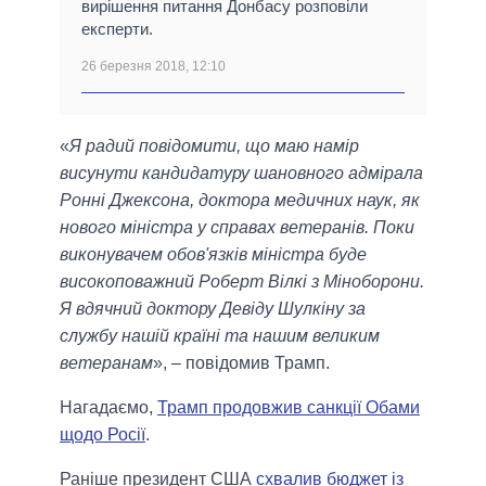
вирішення питання Донбасу розповіли
експерти.
26 березня 2018, 12:10
«
Я радий повідомити, що маю намір
висунути кандидатуру шановного адмірала
Ронні Джексона, доктора медичних наук, як
нового міністра у справах ветеранів. Поки
виконувачем обов'язків міністра буде
високоповажний Роберт Вілкі з Міноборони.
Я вдячний доктору Девіду Шулкіну за
службу нашій країні та нашим великим
ветеранам
», – повідомив Трамп.
Нагадаємо,
Трамп продовжив санкції Обами
щодо Росії
.
Раніше президент США
схвалив бюджет із