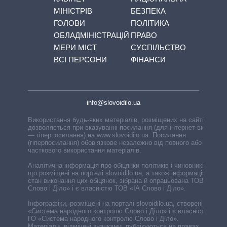
МІНІСТРІВ
БЕЗПЕКА
ГОЛОВИ
ПОЛІТИКА
ОБЛАДМІНІСТРАЦІЙ
ПРАВО
МЕРИ МІСТ
СУСПІЛЬСТВО
ВСІ ПЕРСОНИ
ФІНАНСИ
info@slovoidilo.ua
Використання будь-яких матеріалів, розміщених на сайті,
дозволяється при вказуванні посилання (для інтернет-видань
— гіперпосилання) на www.slovoidilo.ua. Посилання
(гіперпосилання) обов’язкове незалежно від повного або
часткового використання матеріалів.
Аналітична інформація про обіцянки політиків і чиновників,
що розміщені на порталі slovoidilo.ua, а також інформація про
стан виконання цих обіцянок, зібрана й опрацьована ТОВ «ІА
Слово і Діло» і є власністю ТОВ «ІА Слово і Діло».
Інфографіки, розміщені на порталі slovoidilo.ua, створені ГО
«Система народного контролю Слово і Діло» і є власністю
ГО «Система народного контролю Слово і Діло».
Матеріали, відмічені значками, публікуються на правах