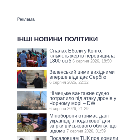
ІНШІ НОВИНИ ПОЛІТИКИ
Спалах Еболи у Конго:
кількість жертв перевищила
1800 осіб
6 серпня 2026, 18:50
Зеленський цими вихідними
вперше відвідає Сербію
6 серпня 2026, 22:32
Німецьке вантажне судно
потрапило під атаку дронів у
Чорному морі – DW
6 серпня 2026, 21:29
Міноборони отримає дані
українців з податкової для
звірки військового обліку: що
відомо
7 серпня 2026, 01:59
Посадовцям ТЦК повідомили