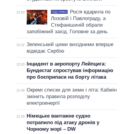
Росія вдарила по
ПІДСУМКИ
22:53
Лозовій і Павлограду, а
Стефанішиній обрали
запобіжний захід. Головне за день
Зеленський цими вихідними вперше
22:32
відвідає Сербію
Інцидент в аеропорту Лейпцига:
22:03
Бундестаг спростував інформацію
про боєприпаси на борту літака
Окремі списки для зими і літа: Кабмін
21:49
змінить правила розподілу
електроенергії
Німецьке вантажне судно
21:29
потрапило під атаку дронів у
Чорному морі – DW