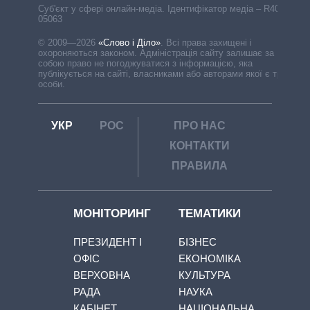
Cуб'єкт у сфері онлайн-медіа. Ідентифікатор медіа – R40-
05063
© 2009—2026
«Слово і Діло»
.
Всі права захищені і
охороняються законом. Адміністрація сайту залишає за
собою право не погоджуватися з інформацією, яка
публікується на сайті, власниками або авторами якої є треті
особи.
УКР
РОС
ПРО НАС
КОНТАКТИ
ПРАВИЛА
МОНІТОРИНГ
ТЕМАТИКИ
ПРЕЗИДЕНТ І
БІЗНЕС
ОФІС
ЕКОНОМІКА
ВЕРХОВНА
КУЛЬТУРА
РАДА
НАУКА
КАБІНЕТ
НАЦІОНАЛЬНА