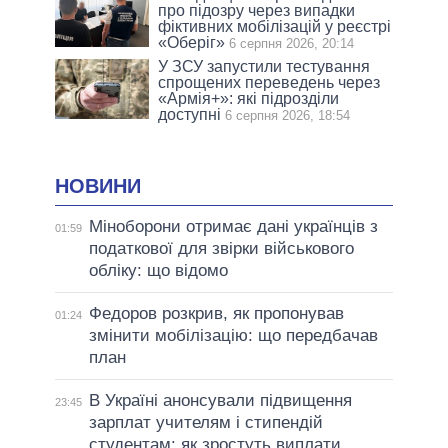
про підозру через випадки
фіктивних мобілізацій у реєстрі
«Оберіг»
6 серпня 2026, 20:14
У ЗСУ запустили тестування
спрощених переведень через
«Армія+»: які підрозділи
доступні
6 серпня 2026, 18:54
НОВИНИ
Міноборони отримає дані українців з
01:59
податкової для звірки військового
обліку: що відомо
Федоров розкрив, як пропонував
01:24
змінити мобілізацію: що передбачав
план
В Україні анонсували підвищення
23:45
зарплат учителям і стипендій
студентам: як зростуть виплати