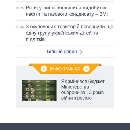
Росія у липні збільшила видобуток
21:25
нафти та газового конденсату – ЗМІ
З окупованих територій повернули ще
20:46
одну групу українських дітей та
підлітків
Більше новин
ІНФОГРАФІКА
Як змінився бюджет
раїні
Міністерства
ої
оборони за 13 років
війни з росією