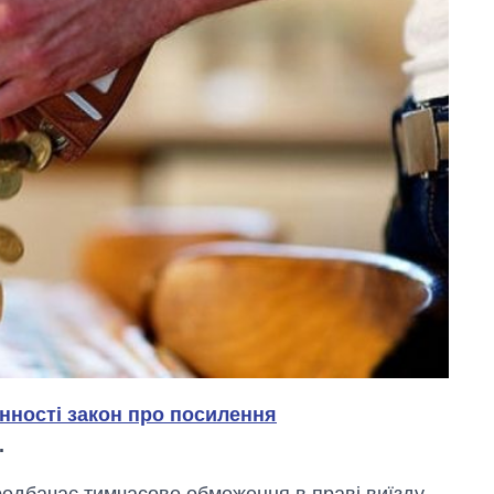
нності закон про посилення
.
редбачає тимчасове обмеження в праві виїзду