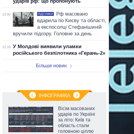
ударів рф: що пропонують
Рф масовано
ПІДСУМКИ
23:00
вдарила по Києву та області,
а експосолці Стефанішиній
вручили підозру. Головне за день
У Молдові виявили уламки
22:18
російського безпілотника «Герань-2»
Більше новин
ІНФОГРАФІКА
Вісім масованих
ударів по Україні
за літо: Київ та
область стали
головною ціллю