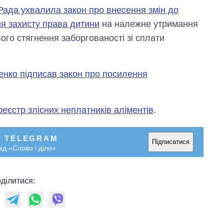
незалежності
Рада ухвалила закон про внесення змін до
я захисту права дитини
на належне утримання
го стягнення заборгованості зі сплати
нко підписав закон про посилення
реєстр злісних неплатників аліментів
.
У TELEGRAM
Підписатися
ід «Слово і діло»
ділитися: