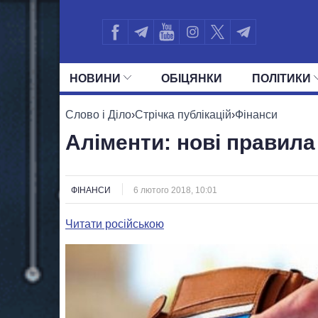
НОВИНИ
ОБIЦЯНКИ
ПОЛIТИКИ
УСІ ПОЛІТИКИ
ПРЕЗИДЕНТ І ОФ
Слово і Діло
›
Стрічка публікацій
›
Фінанси
Аліменти: нові правила
ФІНАНСИ
6 лютого 2018, 10:01
Читати російською