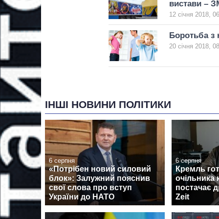
вистави – З
12 січня 2018, 0
Боротьба з 
20 січня 2018, 0
ІНШІ НОВИНИ ПОЛІТИКИ
6 серпня
6 серпня
«Потрібен новий силовий
Кремль гот
блок»: Залужний пояснив
очільника 
свої слова про вступ
постачає д
України до НАТО
Zeit