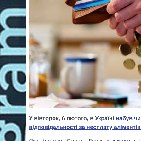
У вівторок, 6 лютого, в Україні
набув чи
відповідальності за несплату аліментів
Як інформує «Слово і Діло», документ пе