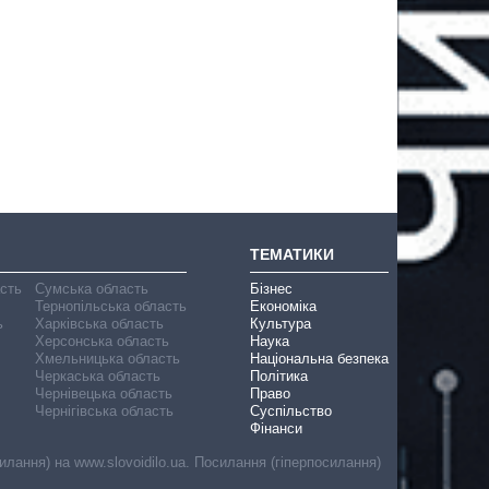
ТЕМАТИКИ
асть
Сумська область
Бізнес
Тернопільська область
Економіка
ь
Харківська область
Культура
Херсонська область
Наука
Хмельницька область
Національна безпека
Черкаська область
Політика
Чернівецька область
Право
Чернігівська область
Суспільство
Фінанси
лання) на www.slovoidilo.ua. Посилання (гіперпосилання)