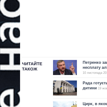
Петренко за
ЧИТАЙТЕ
несплату ал
ТАКОЖ
10 листопада 201
Рада готуєт
дитини
19 жов
Цирк, в яко