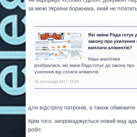
за межі України боржника, який не платит
Які зміни Рада готує 
закону про ухилення 
виплати аліментів?
Наші аналітики
розібралися, які зміни Рада готує до закону про
ухилення від сплати аліментів.
16 листопада 2017, 15:20
для відстрілу патронів, а також обмежити
Крім того, запроваджується новий вид адм
робіт.