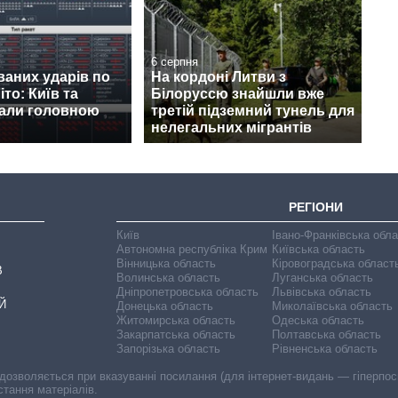
6 серпня
ваних ударів по
На кордоні Литви з
іто: Київ та
Білоруссю знайшли вже
тали головною
третій підземний тунель для
нелегальних мігрантів
РЕГІОНИ
Київ
Івано-Франківська обл
Автономна республіка Крим
Київська область
Вінницька область
Кіровоградська област
В
Волинська область
Луганська область
Дніпропетровська область
Львівська область
Й
Донецька область
Миколаївська область
Житомирська область
Одеська область
Закарпатська область
Полтавська область
Запорізька область
Рівненська область
 дозволяється при вказуванні посилання (для інтернет-видань — гіперпоси
стання матеріалів.