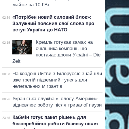
майже на 10 ГВт
«Потрібен новий силовий блок»:
02:59
Залужний пояснив свої слова про
вступ України до НАТО
Кремль готував замах на
02:15
очільника компанії, що
постачає дрони Україні – Die
Zeit
На кордоні Литви з Білоруссю знайшли
00:58
вже третій підземний тунель для
нелегальних мігрантів
Українська служба «Голосу Америки»
00:26
відновлює роботу після тривалої паузи
Кабмін готує пакет рішень для
23:45
безперебійної роботи бізнесу після