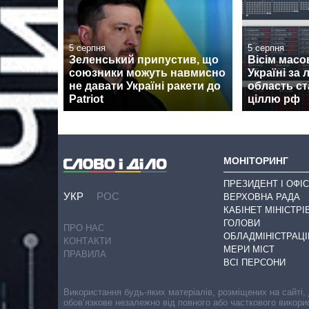
5 серпня
5 серпня
Зеленський припустив, що
Вісім масо
союзники можуть навмисно
Україні за л
не давати Україні ракети до
область с
Patriot
ціллю рф
МОНІТОРИНГ
ПРЕЗИДЕНТ І ОФІС
УКР
РОС
ВЕРХОВНА РАДА
КАБІНЕТ МІНІСТРІ
ГОЛОВИ
ПРО НАС
ОБЛАДМІНІСТРАЦІ
КОНТАКТИ
МЕРИ МІСТ
ПРАВИЛА
ВСІ ПЕРСОНИ
Використання будь-яких матеріалів, розміщених на сайті,
обов’язкове незалежно від повного або часткового викори