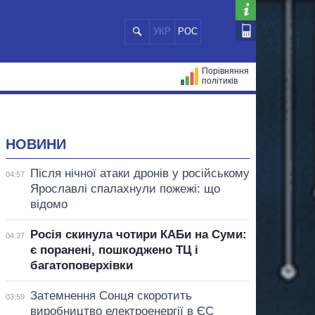
УКР
РОС
Порівняння
політиків
ЦІЙ
МЕРИ МІСТ
ВСІ ПЕРСОНИ
НОВИНИ
Після нічної атаки дронів у російському
04:57
Ярославлі спалахнули пожежі: що
відомо
Росія скинула чотири КАБи на Суми:
04:37
є поранені, пошкоджено ТЦ і
багатоповерхівки
Затемнення Сонця скоротить
03:59
виробництво електроенергії в ЄС