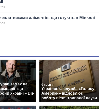
МІ
6:20
неплатниками аліментів: що готують в Мінюсті
8:20
ував замах на
6 серпня
компанії, що
Українська служба «Голосу
рони Україні – Die
Америки» відновлює
роботу після тривалої паузи