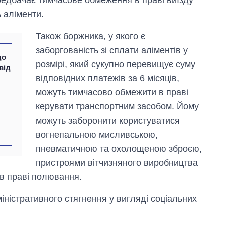
ь аліменти.
Також боржника, у якого є
заборгованість зі сплати аліментів у
до
розмірі, який сукупно перевищує суму
від
відповідних платежів за 6 місяців,
можуть тимчасово обмежити в праві
керувати транспортним засобом. Йому
можуть заборонити користуватися
вогнепальною мисливською,
пневматичною та охолощеною зброєю,
пристроями вітчизняного виробництва
 в праві полювання.
Експорт зброї:
скільки ракет,
іністративного стягнення у вигляді соціальних
літаків і танків
продала Україна
за роки