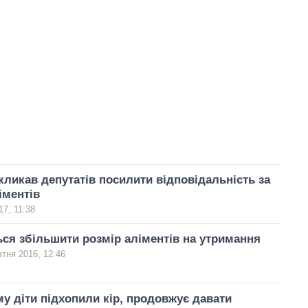
кликав депутатів посилити відповідальність за
іментів
7, 11:38
ься збільшити розмір аліментів на утримання
тня 2016, 12:46
му діти підхопили кір, продовжує давати