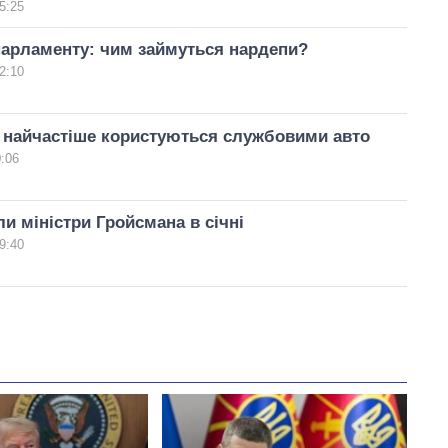
5:25
парламенту: чим займуться нардепи?
2:10
 найчастіше користуються службовими авто
0:06
и міністри Гройсмана в січні
9:40