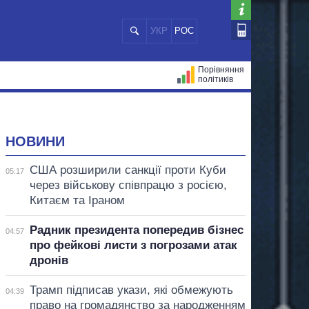
УКР
РОС
Порівняння
політиків
ЦІЙ
МЕРИ МІСТ
ВСІ ПЕРСОНИ
НОВИНИ
США розширили санкції проти Куби
05:17
через військову співпрацю з росією,
Китаєм та Іраном
Радник президента попередив бізнес
04:57
про фейкові листи з погрозами атак
дронів
Трамп підписав укази, які обмежують
04:39
право на громадянство за народженням