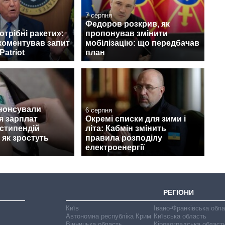
7 серпня
Федоров розкрив, як
отрібні ракети»:
пропонував змінити
коментував запит
мобілізацію: що передбачав
Patriot
план
анонсували
6 серпня
я зарплат
Окремі списки для зими і
 стипендій
літа: Кабмін змінить
 як зростуть
правила розподілу
електроенергії
РЕГІОНИ
Київ
Івано-Франківська обл
Автономна республіка Крим
Київська область
Вінницька область
Кіровоградська област