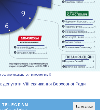
озміру (відкриється в новому вікні)
к депутати VIII скликання Верховної Ради
У TELEGRAM
Підписатися
ід «Слово і діло»