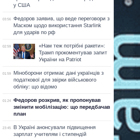
у США
Федоров заявив, що веде переговори з
03:56
Маском щодо використання Starlink
для ударів по рф
«Нам теж потрібні ракети»:
02:59
Трамп прокоментував запит
України на Patriot
Міноборони отримає дані українців з
01:59
податкової для звірки військового
обліку: що відомо
Федоров розкрив, як пропонував
01:24
змінити мобілізацію: що передбачав
план
В Україні анонсували підвищення
23:45
зарплат учителям і стипендій