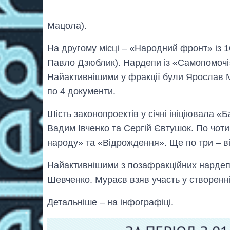
Мацола).
На другому місці – «Народний фронт» із 1
Павло Дзюблик). Нардепи із «Самопомочі»
Найактивнішими у фракції були Ярослав М
по 4 документи.
Шість законопроектів у січні ініціювала «
Вадим Івченко та Сергій Євтушок. По чоти
народу» та «Відрождення». Ще по три – ві
Найактивнішими з позафракційних нардепі
Шевченко. Мураєв взяв участь у створенні
Детальніше – на інфографіці.