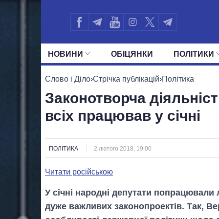
НОВИНИ
ОБIЦЯНКИ
ПОЛIТИКИ
УСІ ПОЛІТИКИ
ПРЕЗИДЕНТ І ОФ
Слово і Діло
›
Стрічка публікацій
›
Політика
Законотворча діяльніст
всіх працював у січні
ПОЛІТИКА
2 лютого 2018, 19:00
Читати російською
У січні народні депутати попрацювали 
дуже важливих законопроектів. Так, В