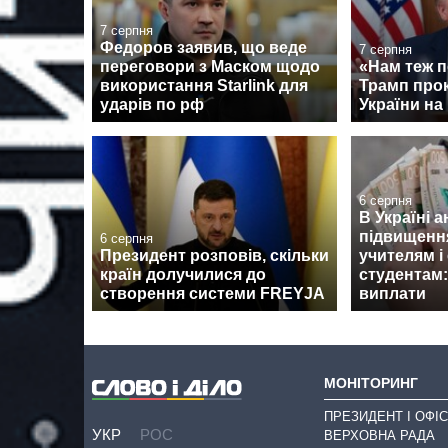
7 серпня
Федоров заявив, що веде
7 серпня
переговори з Маском щодо
«Нам теж п
використання Starlink для
Трамп про
ударів по рф
України на 
6 серпня
В Україні 
підвищенн
6 серпня
Президент розповів, скільки
учителям і
країн долучилися до
студентам:
створення системи FREYJA
виплати
МОНІТОРИНГ
ПРЕЗИДЕНТ І ОФІС
УКР
РОС
ВЕРХОВНА РАДА