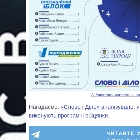
Зображення максимального р
Нагадаємо,
«Слово і Діло» аналізувало, я
виконують програмні обіцянки
.
ЧИТАЙТЕ 
найважливіше в