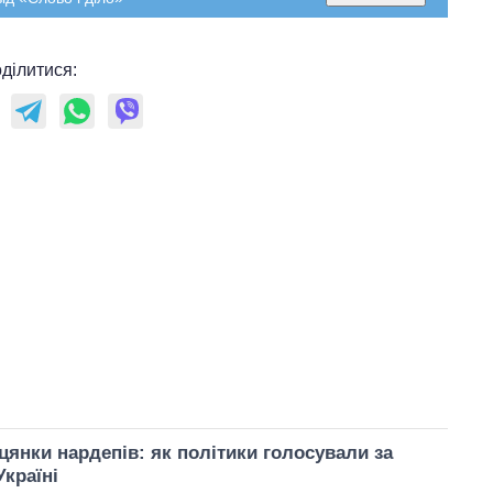
ділитися:
цянки нардепів: як політики голосували за
країні