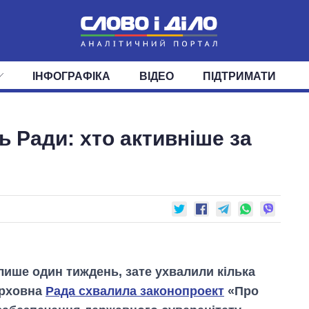
ІНФОГРАФІКА
ВІДЕО
ПІДТРИМАТИ
ІС
СТРІЧКА
ВЕРХОВНА РАДА
ПОДІЇ
СТАТТІ
КАБІНЕТ МІНІСТРІВ
ДУМКИ
ОГЛЯДИ
ГОЛОВИ ОБЛАДМІНІСТРА
ДАЙДЖЕСТИ
ь Ради: хто активніше за
ПОЛІТИКА
ДЕПУТАТИ
ЕКОНОМІКА
КОМІТЕТИ
СУСПІЛЬСТВО
ФРАКЦІЇ
ОКРУГИ
СВІТ
лише один тиждень, зате ухвалили кілька
ерховна
Рада схвалила законопроект
«Про