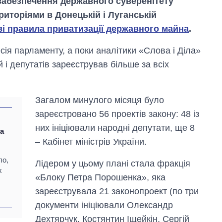
забезпечення державного суверенітету
иторіями в Донецькій і Луганській
ві правила приватизації державного майна
.
сія парламенту, а поки аналітики «Слова і Діла»
 і депутатів зареєстрував більше за всіх
Загалом минулого місяця було
зареєстровано 56 проектів закону: 48 із
них ініціювали народні депутати, ще 8
за
– Кабінет міністрів України.
ло,
Лідером у цьому плані стала фракція
х
«Блоку Петра Порошенка», яка
зареєструвала 21 законопроект (по три
документи ініціювали Олександр
Дехтярчук, Костянтин Іщейкін, Сергій