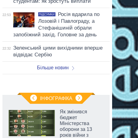
студентам: як зростуть виплати
Росія вдарила по
ПІДСУМКИ
22:53
Лозовій і Павлограду, а
Стефанішиній обрали
запобіжний захід. Головне за день
Зеленський цими вихідними вперше
22:32
відвідає Сербію
Більше новин
ІНФОГРАФІКА
Як змінився
бюджет
Міністерства
оборони за 13
років війни з