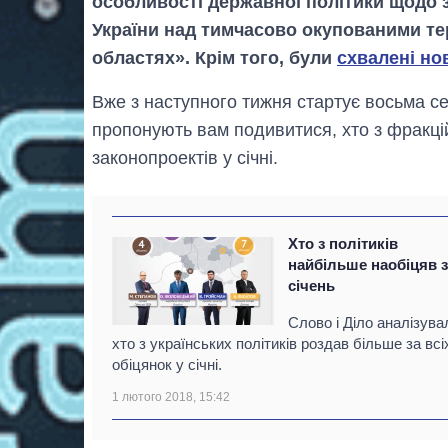
особливості державної політики щодо 
України над тимчасово окупованими тер
областях». Крім того, були
схвалені но
Вже з наступного тижня стартує восьма се
пропонують вам подивитися, хто з фракцій
законопроектів у січні.
Хто з політиків
найбільше наобіцяв 
січень
Слово і Діло аналізува
хто з українських політиків роздав більше за всі
обіцянок у січні.
1 лютого 2018, 15:42