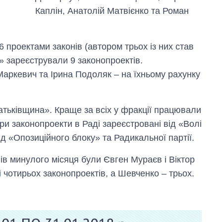
Каплін, Анатолій Матвієнко та Роман
6 проектами законів (автором трьох із них став
 зареєстрували 9 законопроектів.
аркевич та Ірина Подоляк – на їхньому рахунку
Батьківщина». Краще за всіх у фракції працювали
ри законопроекти в Раді зареєстровані від «Волі
д «Опозиційного блоку» та Радикальної партії.
в минулого місяця були Євген Мураєв і Віктор
 чотирьох законопроектів, а Шевченко – трьох.
Як за 10 років
змінилася кількість
вступників на
бакалаврат,
магістратуру та