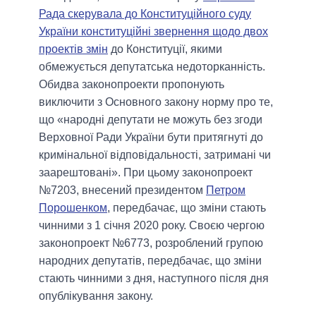
Рада скерувала до Конституційного суду
України конституційні звернення щодо двох
проектів змін
до Конституції, якими
обмежується депутатська недоторканність.
Обидва законопроекти пропонують
виключити з Основного закону норму про те,
що «народні депутати не можуть без згоди
Верховної Ради України бути притягнуті до
кримінальної відповідальності, затримані чи
заарештовані». При цьому законопроект
№7203, внесений президентом
Петром
Порошенком
, передбачає, що зміни стають
чинними з 1 січня 2020 року. Своєю чергою
законопроект №6773, розроблений групою
народних депутатів, передбачає, що зміни
стають чинними з дня, наступного після дня
опублікування закону.