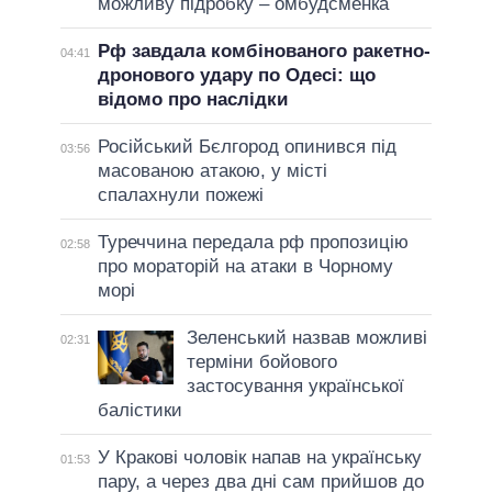
можливу підробку – омбудсменка
Рф завдала комбінованого ракетно-
04:41
дронового удару по Одесі: що
відомо про наслідки
Російський Бєлгород опинився під
03:56
масованою атакою, у місті
спалахнули пожежі
Туреччина передала рф пропозицію
02:58
про мораторій на атаки в Чорному
морі
Зеленський назвав можливі
02:31
терміни бойового
застосування української
балістики
У Кракові чоловік напав на українську
01:53
пару, а через два дні сам прийшов до