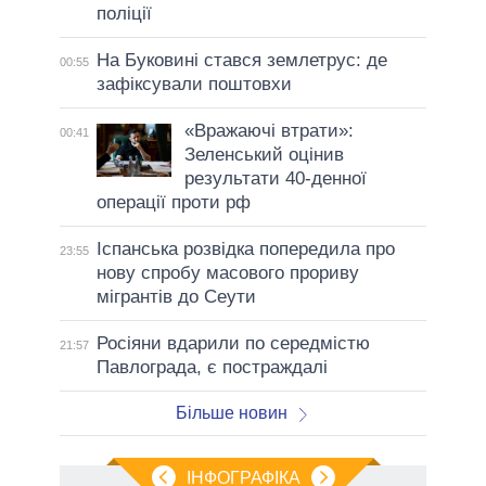
поліції
На Буковині стався землетрус: де
00:55
зафіксували поштовхи
«Вражаючі втрати»:
00:41
Зеленський оцінив
результати 40-денної
операції проти рф
Іспанська розвідка попередила про
23:55
нову спробу масового прориву
мігрантів до Сеути
Росіяни вдарили по середмістю
21:57
Павлограда, є постраждалі
Більше новин
ІНФОГРАФІКА