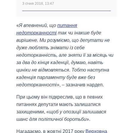
3 січня 2018, 13:47
«
Я впевнений, що
питання
недоторканності
так чи інакше буде
вирішене. Ми розуміємо, що депутати не
дуже люблять знімати із себе
недоторканність, але зняти її за місяць чи
за два до кінця каденції, думаю, навіть
циніки не відмовляться. Тобто наступна
каденція парламенту буде вже без
недоторканності
», – зазначив нардеп.
При цьому він підкреслив, що в певних
питаннях депутати мають залишатися
захищеними, «
щоб у опозиції залишався
шанс для політичної боротьби
».
Нагадаємо, в жовтні 2017 року
Верховна