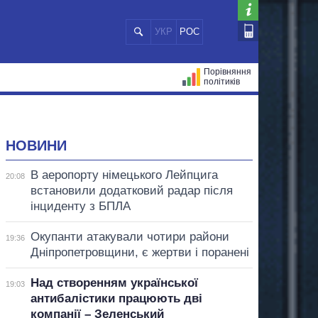
УКР
РОС
Порівняння
політиків
ЦІЙ
МЕРИ МІСТ
ВСІ ПЕРСОНИ
НОВИНИ
В аеропорту німецького Лейпцига
20:08
встановили додатковий радар після
інциденту з БПЛА
Окупанти атакували чотири райони
19:36
Дніпропетровщини, є жертви і поранені
Над створенням української
19:03
антибалістики працюють дві
компанії – Зеленський