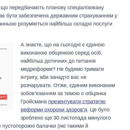
, що передбачають планову спеціалізовану
має бути забезпечена державним страхуванням у
танньою розуміються найбільш складні послуги
А знаєте, що на сьогодні є єдиною
виконаною обіцянкою серед осіб,
найбільш дотичних до питання
медреформи? Не будемо тримати
інтригу, аби занадто вас не
е
розчарувати. Отже, єдиним виконаним
зобов’язанням за темою є обіцянка
АНО
Гройсмана
презентувати стратегію
реформи охорони здоров’я
. Це було
зроблено ще 30 листопада минулого
е пустопорожні балачки (які такими й