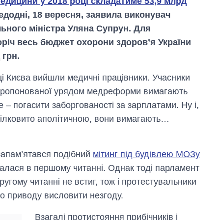
едицини у 2018 році складатиме 53,9 млрд
едодні, 18 вересня, заявила виконувач
льного міністра Уляна Супрун. Для
оріч весь бюджет охорони здоров’я України
 грн.
ці Києва вийшли медичні працівники. Учасники
и пропонованої урядом медреформи вимагають
е – погасити заборгованості за зарплатами. Ну і,
цілковито аполітичною, вони вимагають…
запам’ятався подібний
мітинг під будівлею МОЗу
алася в першому читанні. Однак тоді парламент
другому читанні не встиг, тож і протестувальники
го приводу висловити незгоду.
Взагалі протистояння прибічників і