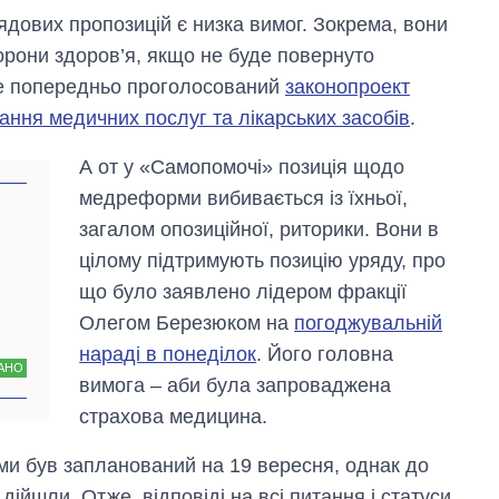
рядових пропозицій є низка вимог. Зокрема, вони
рони здоров’я, якщо не буде повернуто
де попередньо проголосований
законопроект
ння медичних послуг та лікарських засобів
.
А от у «Самопомочі» позиція щодо
медреформи вибивається із їхньої,
загалом опозиційної, риторики. Вони в
цілому підтримують позицію уряду, про
що було заявлено лідером фракції
Олегом Березюком на
погоджувальній
нараді в понеділок
. Його головна
АНО
вимога – аби була запроваджена
страхова медицина.
и був запланований на 19 вересня, однак до
 дійшли. Отже, відповіді на всі питання і статуси