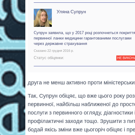
Уляна Супрун
Супрун заявила, що у 2017 році розпочнеться покритт
первинної ланки медицини гарантованими послугами
через державне страхування
Сказано 22 грудня 2016 р.
Статус обіцянки:
НЕ ВИКОН
друга не менш активно проти міністерських
Так, Супрун обіцяє, що вже цього року р
первинної, найбільш наближеної до прост
послуги з первинного огляду, діагностики
профілактичні заходи тощо. Зрушити з пит
бодай якісь зміни вже цьогоріч обіцяє і п