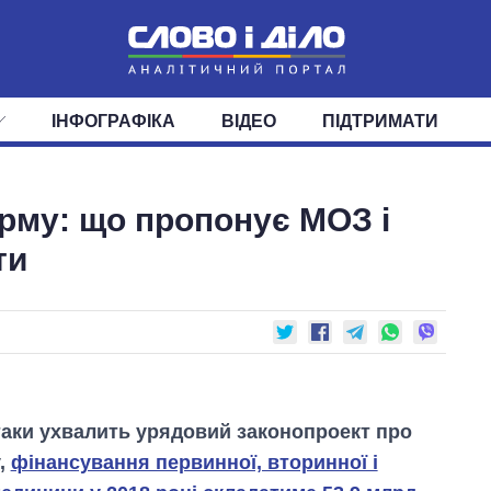
ІНФОГРАФІКА
ВІДЕО
ПІДТРИМАТИ
ІС
СТРІЧКА
ВЕРХОВНА РАДА
ПОДІЇ
СТАТТІ
КАБІНЕТ МІНІСТРІВ
ДУМКИ
ОГЛЯДИ
ГОЛОВИ ОБЛАДМІНІСТРА
ДАЙДЖЕСТИ
рму: що пропонує МОЗ і
ПОЛІТИКА
ДЕПУТАТИ
ЕКОНОМІКА
КОМІТЕТИ
СУСПІЛЬСТВО
ФРАКЦІЇ
ОКРУГИ
СВІТ
ти
аки ухвалить урядовий законопроект про
,
фінансування первинної, вторинної і