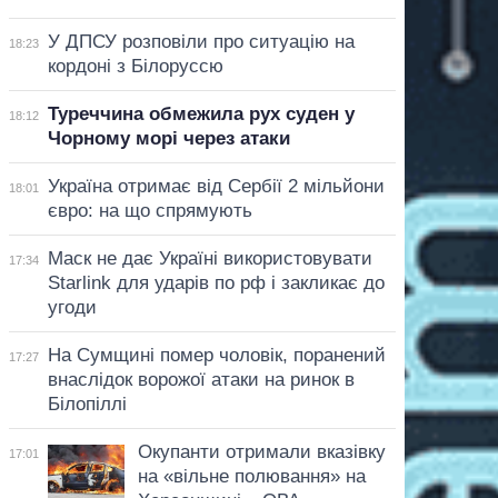
У ДПСУ розповіли про ситуацію на
18:23
кордоні з Білоруссю
Туреччина обмежила рух суден у
18:12
Чорному морі через атаки
Україна отримає від Сербії 2 мільйони
18:01
євро: на що спрямують
Маск не дає Україні використовувати
17:34
Starlink для ударів по рф і закликає до
угоди
На Сумщині помер чоловік, поранений
17:27
внаслідок ворожої атаки на ринок в
Білопіллі
Окупанти отримали вказівку
17:01
на «вільне полювання» на