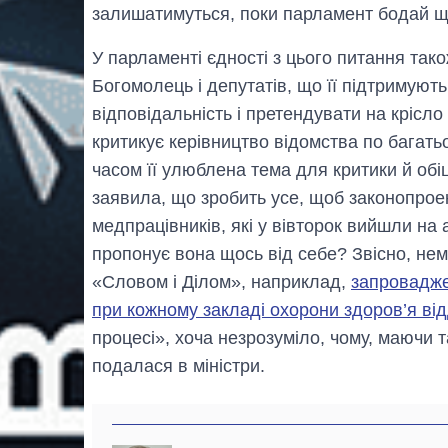
залишатимуться, поки парламент бодай що
У парламенті єдності з цього питання тако
Богомолець і депутатів, що її підтримують
відповідальність і претендувати на крісло
критикує керівництво відомства по багат
часом її улюблена тема для критики й об
заявила, що зробить усе, щоб законопрое
медпрацівників, які у вівторок вийшли на 
пропонує вона щось від себе? Звісно, нем
«Словом і Ділом», наприклад,
запровадже
при кожному закладі охорони здоров’я від
процесі», хоча незрозуміло, чому, маючи т
подалася в міністри.