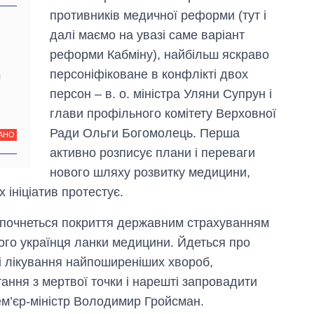
противників медичної реформи (тут і
далі маємо на увазі саме варіант
реформи Кабміну), найбільш яскраво
персоніфіковане в конфлікті двох
я
персон – в. о. міністра Уляни Супрун і
глави профільного комітету Верховної
Ради Ольги Богомолець. Перша
АНО
активно розписує плани і переваги
нового шляху розвитку медицини,
Дефіцит пам’яті:
як зріс попит на
 ініціатив протестує.
чипи за останні
роки і що
озпочнеться покриття державним страхуванням
прогнозують на
ого українця ланки медицини. Йдеться про
2027-й
 і лікування найпоширеніших хвороб,
ання з мертвої точки і нарешті запровадити
рем’єр-міністр Володимир Гройсман.