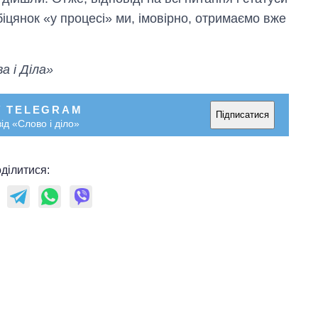
іцянок «у процесі» ми, імовірно, отримаємо вже
а і Діла»
У TELEGRAM
Підписатися
ід «Слово і діло»
ділитися: