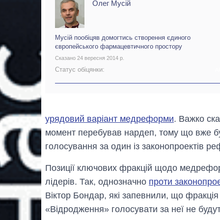
Олег Мусій
Мусій пообіцяв домогтись створення єдиного
європейського фармацевтичного простору
Сказано 24 вересня 2014 р.
Статус обіцянки:
А
урядовий варіант медреформи
. Важко ск
момент перебував нардеп, тому що вже бук
голосування за один із законопроектів ре
Позиції ключових фракцій щодо медреформ
лідерів. Так, однозначно
проти законопро
Віктор Бондар, які запевнили, що фракція
«Відродження» голосувати за неї не будут