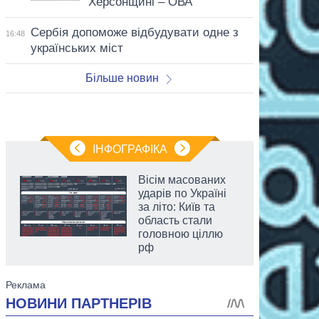
Херсонщині – ОВА
Сербія допоможе відбудувати одне з
16:48
українських міст
Більше новин
ІНФОГРАФІКА
Вісім масованих
ударів по Україні
за літо: Київ та
область стали
головною ціллю
рф