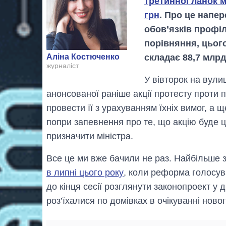
третинної ланок м
грн
. Про це напер
обов’язків профі
порівняння, цьог
складає 88,7 млрд
Аліна Костюченко
журналіст
У вівторок на вули
анонсованої раніше акції протесту прот
провести її з урахуванням їхніх вимог, а щ
попри запевнення про те, що акцію буде 
призначити міністра.
Все це ми вже бачили не раз. Найбільше 
в липні цього року
, коли реформа голосув
до кінця сесії розглянути законопроект у 
роз’їхалися по домівках в очікуванні ново