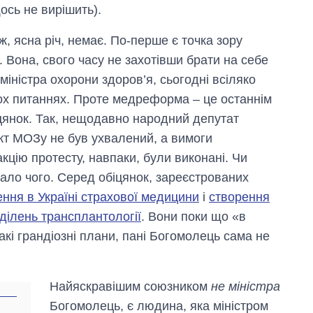
сь не вирішить).
ж, ясна річ, немає. По-перше є точка зору
. Вона, свого часу не захотівши брати на себе
 міністра охорони здоров’я, сьогодні всіляко
ьох питаннях. Проте медреформа – це останнім
іцянок. Так, нещодавно народний депутат
кт МОЗу не був ухвалений, а вимоги
акцію протесту, навпаки, були виконані. Чи
ало чого. Серед обіцянок, зареєстрованих
ння в Україні страхової медицини
і
створення
ділень трансплантології
. Вони поки що «в
акі грандіозні плани, пані Богомолець сама не
Найяскравішим союзником
не міністра
Богомолець, є людина, яка міністром