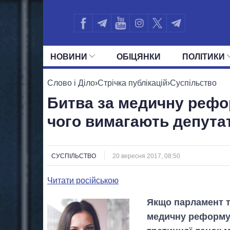
НОВИНИ
ОБIЦЯНКИ
ПОЛIТИКИ
УСІ ПОЛІТИКИ
ПРЕЗИДЕНТ І ОФ
Слово і Діло
›
Стрічка публікацій
›
Суспільство
Битва за медичну рефо
чого вимагають депута
СУСПІЛЬСТВО
20 вересня 2017, 08:50
Читати російською
Якщо парламент т
медичну реформу