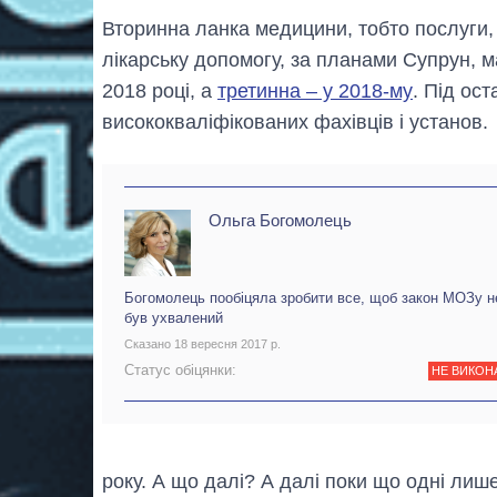
Вторинна ланка медицини, тобто послуги
лікарську допомогу, за планами Супрун, 
2018 році, а
третинна – у 2018-му
. Під ос
висококваліфікованих фахівців і установ.
Ольга Богомолець
Богомолець пообіцяла зробити все, щоб закон МОЗу н
був ухвалений
Сказано 18 вересня 2017 р.
Статус обіцянки:
НЕ ВИКОН
року. А що далі? А далі поки що одні лиш