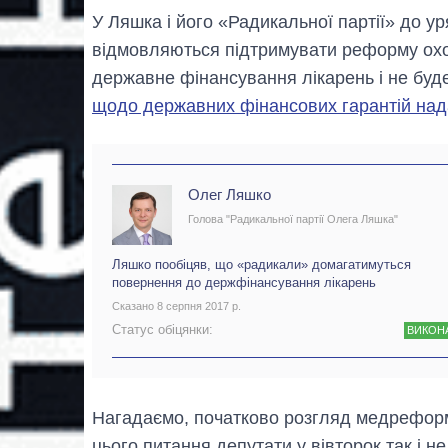
У Ляшка і його «Радикальної партії» до у
відмовляються підтримувати реформу охо
державне фінансування лікарень і не бу
щодо державних фінансових гарантій нада
Олег Ляшко
Голова "Радикальної партії Олега Ляшка"
Ляшко пообіцяв, що «радикали» домагатимуться
повернення до держфінансування лікарень
Сказано 8 серпня 2017 р.
Статус обіцянки:
ВИКОН
Нагадаємо, початково розгляд медреформ
цього питання депутати у вівторок так і не