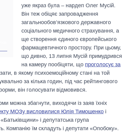
уже якраз була – нардеп Олег Мусій.
Він теж обіцяє запровадження
загальнообов’язкового державного
соціального медичного страхування, а
ще створення єдиного європейського
РХІВ
фармацевтичного простору. При цьому,
що дивно, 13 липня Мусій примудрився
на камеру пообіцяти, що
проголосує за
азати, в якому психоемоційному стані на той
вально за кілька годин, під час рейтингового
форми, він голосувати відмовився.
и можна збагнути, виходячи із заяв їхніх
екту МОЗу висловилися Юлія Тимошенко
і
 «Батьківщини» і депутатська група
ь. Компанію їм складуть і депутати «Опобоку».