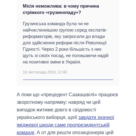
Місія неможлива: в чому причина
стрімкого «грузинопаду»?
Грузинська команда була чи не
найчисленнішою групою серед експатів-
реформаторів, яку запросили до влади
для здійснення реформ після Революції
Гідності. Через 2 роки більшість з них
ідуть зі своїх посад, не полишаючи надій
на позитивні зміни в Україні.
16 листопада 2016, 12:40
А поки що «прецедент Саакашвілі» працюєв
зворотному напрямку: навряд чи цей
випадок житиме довго в свідомості
українського виборця, щоб
завдати значної
іміджевої шкоди саме пропрезидентській
команді
. А от для решти опозиціонерів цей