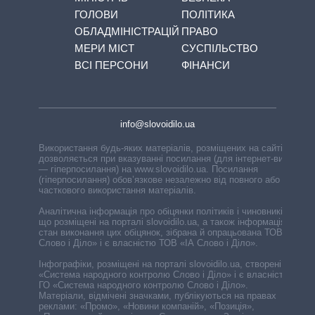
ГОЛОВИ
ПОЛІТИКА
ОБЛАДМІНІСТРАЦІЙ
ПРАВО
МЕРИ МІСТ
СУСПІЛЬСТВО
ВСІ ПЕРСОНИ
ФІНАНСИ
info@slovoidilo.ua
Використання будь-яких матеріалів, розміщених на сайті,
дозволяється при вказуванні посилання (для інтернет-видань
— гіперпосилання) на www.slovoidilo.ua. Посилання
(гіперпосилання) обов’язкове незалежно від повного або
часткового використання матеріалів.
Аналітична інформація про обіцянки політиків і чиновників,
що розміщені на порталі slovoidilo.ua, а також інформація про
стан виконання цих обіцянок, зібрана й опрацьована ТОВ «ІА
Слово і Діло» і є власністю ТОВ «ІА Слово і Діло».
Інфографіки, розміщені на порталі slovoidilo.ua, створені ГО
«Система народного контролю Слово і Діло» і є власністю
ГО «Система народного контролю Слово і Діло».
Матеріали, відмічені значками, публікуються на правах
реклами: «Промо», «Новини компаній», «Позиція»,