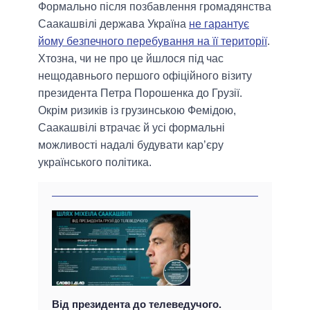
Формально після позбавлення громадянства
Саакашвілі держава Україна
не гарантує
йому безпечного перебування на її території
.
Хтозна, чи не про це йшлося під час
нещодавнього першого офіційного візиту
президента Петра Порошенка до Грузії.
Окрім ризиків із грузинською Фемідою,
Саакашвілі втрачає й усі формальні
можливості надалі будувати кар’єру
українського політика.
Від президента до телеведучого.