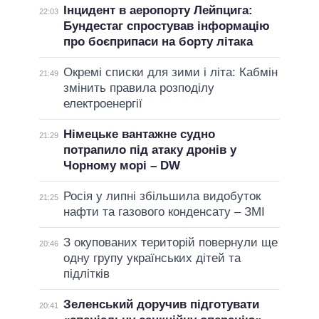
Інцидент в аеропорту Лейпцига:
22:03
Бундестаг спростував інформацію
про боєприпаси на борту літака
Окремі списки для зими і літа: Кабмін
21:49
змінить правила розподілу
електроенергії
Німецьке вантажне судно
21:29
потрапило під атаку дронів у
Чорному морі – DW
Росія у липні збільшила видобуток
21:25
нафти та газового конденсату – ЗМІ
З окупованих територій повернули ще
20:46
одну групу українських дітей та
підлітків
Зеленський доручив підготувати
20:41