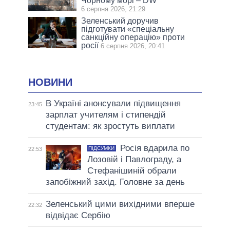
Чорному морі – DW
6 серпня 2026, 21:29
Зеленський доручив
підготувати «спеціальну
санкційну операцію» проти
росії
6 серпня 2026, 20:41
НОВИНИ
В Україні анонсували підвищення
23:45
зарплат учителям і стипендій
студентам: як зростуть виплати
Росія вдарила по
ПІДСУМКИ
22:53
Лозовій і Павлограду, а
Стефанішиній обрали
запобіжний захід. Головне за день
Зеленський цими вихідними вперше
22:32
відвідає Сербію