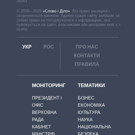
05063
© 2009—2026
«Слово і Діло»
.
Всі права захищені і
охороняються законом. Адміністрація сайту залишає за
собою право не погоджуватися з інформацією, яка
публікується на сайті, власниками або авторами якої є треті
особи.
УКР
РОС
ПРО НАС
КОНТАКТИ
ПРАВИЛА
МОНІТОРИНГ
ТЕМАТИКИ
ПРЕЗИДЕНТ І
БІЗНЕС
ОФІС
ЕКОНОМІКА
ВЕРХОВНА
КУЛЬТУРА
РАДА
НАУКА
КАБІНЕТ
НАЦІОНАЛЬНА
МІНІСТРІВ
БЕЗПЕКА