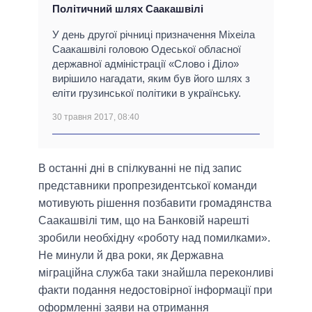
Політичний шлях Саакашвілі
У день другої річниці призначення Міхеіла
Саакашвілі головою Одеської обласної
державної адміністрації «Слово і Діло»
вирішило нагадати, яким був його шлях з
еліти грузинської політики в українську.
30 травня 2017, 08:40
В останні дні в спілкуванні не під запис
представники пропрезидентської команди
мотивують рішення позбавити громадянства
Саакашвілі тим, що на Банковій нарешті
зробили необхідну «роботу над помилками».
Не минули й два роки, як Державна
міграційна служба таки знайшла переконливі
факти подання недостовірної інформації при
оформленні заяви на отримання