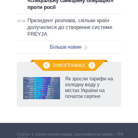
«спеціальну санкційну операцію»
проти росії
Президент розповів, скільки країн
20:39
долучилися до створення системи
FREYJA
Більше новин
ІНФОГРАФІКА
Як зросли тарифи на
ть
холодну воду у
містах України на
початок серпня
Cуб'єкт у сфері онлайн-медіа. Ідентифікатор медіа – R40-