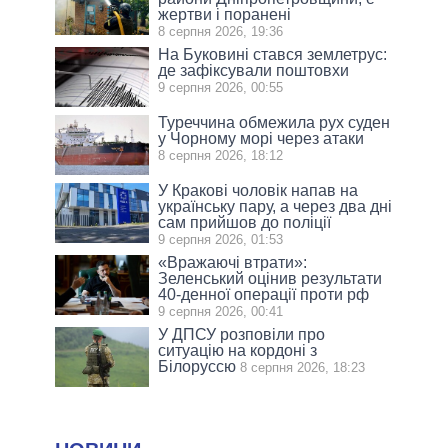
жертви і поранені
8 серпня 2026, 19:36
На Буковині стався землетрус:
де зафіксували поштовхи
9 серпня 2026, 00:55
Туреччина обмежила рух суден
у Чорному морі через атаки
8 серпня 2026, 18:12
У Кракові чоловік напав на
українську пару, а через два дні
сам прийшов до поліції
9 серпня 2026, 01:53
«Вражаючі втрати»:
Зеленський оцінив результати
40-денної операції проти рф
9 серпня 2026, 00:41
У ДПСУ розповіли про
ситуацію на кордоні з
Білоруссю
8 серпня 2026, 18:23