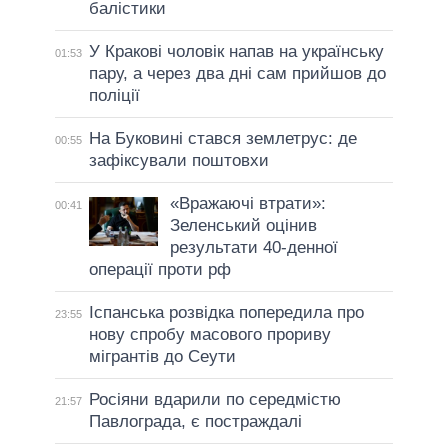
балістики
У Кракові чоловік напав на українську
01:53
пару, а через два дні сам прийшов до
поліції
На Буковині стався землетрус: де
00:55
зафіксували поштовхи
«Вражаючі втрати»:
00:41
Зеленський оцінив
результати 40-денної
операції проти рф
Іспанська розвідка попередила про
23:55
нову спробу масового прориву
мігрантів до Сеути
Росіяни вдарили по середмістю
21:57
Павлограда, є постраждалі