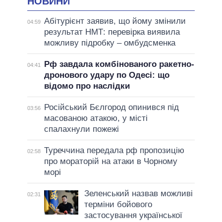
НОВИНИ
Абітурієнт заявив, що йому змінили
04:59
результат НМТ: перевірка виявила
можливу підробку – омбудсменка
Рф завдала комбінованого ракетно-
04:41
дронового удару по Одесі: що
відомо про наслідки
Російський Бєлгород опинився під
03:56
масованою атакою, у місті
спалахнули пожежі
Туреччина передала рф пропозицію
02:58
про мораторій на атаки в Чорному
морі
Зеленський назвав можливі
02:31
терміни бойового
застосування української