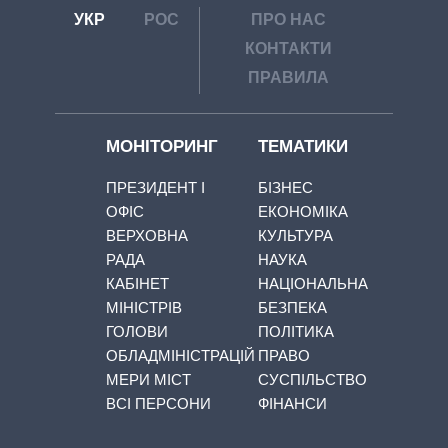
УКР
РОС
ПРО НАС
КОНТАКТИ
ПРАВИЛА
МОНІТОРИНГ
ТЕМАТИКИ
ПРЕЗИДЕНТ І
БІЗНЕС
ОФІС
ЕКОНОМІКА
ВЕРХОВНА
КУЛЬТУРА
РАДА
НАУКА
КАБІНЕТ
НАЦІОНАЛЬНА
МІНІСТРІВ
БЕЗПЕКА
ГОЛОВИ
ПОЛІТИКА
ОБЛАДМІНІСТРАЦІЙ
ПРАВО
МЕРИ МІСТ
СУСПІЛЬСТВО
ВСІ ПЕРСОНИ
ФІНАНСИ