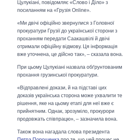
Цулукіані, повідомляє «Слово і Діло» з
посиланням на «Грузія Online».
«Ми двічі офіційно звернулися з Головної
прокуратури Грузії до української сторони з
проханням передати Саакашвілі й двічі
отримали офіційну відмову. Ця інформація
вже уточнена, це дійсно так», – сказала вона.
При цьому Цулукіані назвала обґрунтованим
прохання грузинської прокуратури.
«Відправлені докази, й на підставі цих
доказів українська сторона може ухвалити те
рішення, яке на цьому етапі для неї вже є
прийнятним. Однак, зрозуміло, прокурори
продовжать співпрацю», – зазначила вона.
Також вона нагадала слова президента
Петра Порошенка
про те, що цей процес не