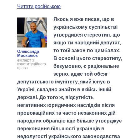
Читати російською
Якось я вже писав, що в
українському суспільстві
утвердився стереотип, що
якщо ти народний депутат,
то тобі закон по цимбалах.
Олександр
Москалюк
В основі цього стереотипу,
експерт з
конституційного
безумовно, є раціональне
права
зерно, адже той обсяг
депутатського імунітету, який існує в
Україні, складно знайти в якійсь іншій
державі. До того ж, відсутність
негативних юридичних наслідків після
провокаційних та часто незаконних дій
народних обранців іще більше утверджує
переконання більшості українців в
недолугості українського законодавства