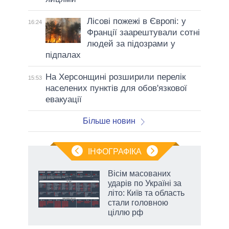
Лісові пожежі в Європі: у
16:24
Франції заарештували сотні
людей за підозрами у
підпалах
На Херсонщині розширили перелік
15:53
населених пунктів для обов'язкової
евакуації
Більше новин
ІНФОГРАФІКА
Вісім масованих
раїні
ударів по Україні за
ої
літо: Київ та область
стали головною
ціллю рф