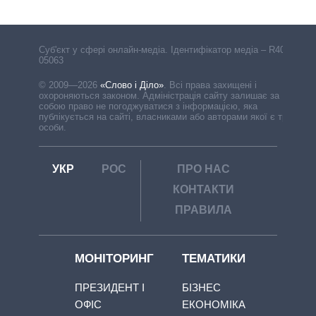
Cуб'єкт у сфері онлайн-медіа. Ідентифікатор медіа – R40-
05063
© 2009—2026
«Слово і Діло»
.
Всі права захищені і
охороняються законом. Адміністрація сайту залишає за
собою право не погоджуватися з інформацією, яка
публікується на сайті, власниками або авторами якої є треті
особи.
УКР
РОС
ПРО НАС
КОНТАКТИ
ПРАВИЛА
МОНІТОРИНГ
ТЕМАТИКИ
ПРЕЗИДЕНТ І
БІЗНЕС
ОФІС
ЕКОНОМІКА