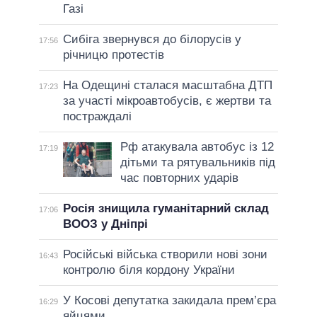
Газі
Сибіга звернувся до білорусів у
17:56
річницю протестів
На Одещині сталася масштабна ДТП
17:23
за участі мікроавтобусів, є жертви та
постраждалі
Рф атакувала автобус із 12
17:19
дітьми та рятувальників під
час повторних ударів
Росія знищила гуманітарний склад
17:06
ВООЗ у Дніпрі
Російські війська створили нові зони
16:43
контролю біля кордону України
У Косові депутатка закидала прем’єра
16:29
яйцями