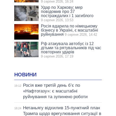
9 серпня 2026, 16:24
Удар по Харкову: мер
повідомив про 37
постраждалих і 1 загиблого
9 серпня 2026, 13:53
Росія вдарила по німецькому
бізнесу в Україні, є масштабні
руйнування
9 серпня 2026, 14:42
Рф атакувала автобус із 12
дітьми та рятувальників під час
повторних ударів
9 серпня 2026, 17:19
НОВИНИ
Росія вже третій день б’є по
19:12
«Нафтогазу»: є масштабні
руйнування та зупинено роботи
Нетаньягу відхилив 15-пунктний план
18:24
Трампа щодо врегулювання ситуації в