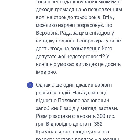
тисячі неоподатковуваних мінімумів
доходів громадян або позбавленням
волі на строк до трьох років. Втім,
можливо нардеп розраховує, що
Верховна Рада за цим епізодом у
випадку подання Генпрокуратури не
дасть згоду на позбавлення його
депутатської недоторканості? У
нинішніх умовах виглядає це досить
імовірно.
Однак є ще один цікавий варіант
розвитку подій. Нагадаємо, що
відносно Полякова заснований
запобіжний захід у вигляді застави.
Розмір застави становить 300 тис.
грн. Відповідно до статті 382
Кримінального процесуального
кодексу, застава полягає у внесенні