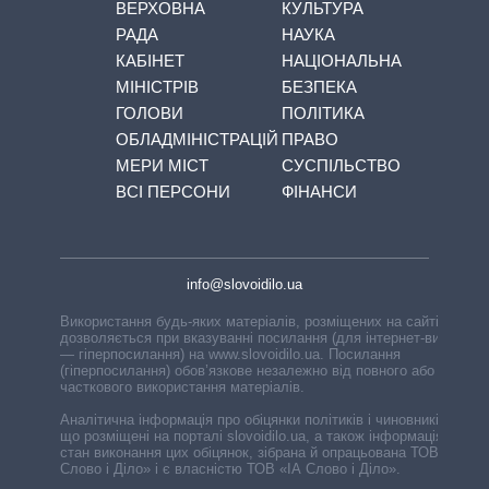
ВЕРХОВНА
КУЛЬТУРА
РАДА
НАУКА
КАБІНЕТ
НАЦІОНАЛЬНА
МІНІСТРІВ
БЕЗПЕКА
ГОЛОВИ
ПОЛІТИКА
ОБЛАДМІНІСТРАЦІЙ
ПРАВО
МЕРИ МІСТ
СУСПІЛЬСТВО
ВСІ ПЕРСОНИ
ФІНАНСИ
info@slovoidilo.ua
Використання будь-яких матеріалів, розміщених на сайті,
дозволяється при вказуванні посилання (для інтернет-видань
— гіперпосилання) на www.slovoidilo.ua. Посилання
(гіперпосилання) обов’язкове незалежно від повного або
часткового використання матеріалів.
Аналітична інформація про обіцянки політиків і чиновників,
що розміщені на порталі slovoidilo.ua, а також інформація про
стан виконання цих обіцянок, зібрана й опрацьована ТОВ «ІА
Слово і Діло» і є власністю ТОВ «ІА Слово і Діло».