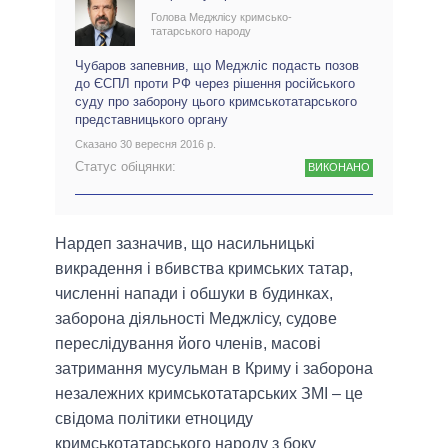
Голова Меджлісу кримсько-
татарського народу
Чубаров запевнив, що Меджліс подасть позов
до ЄСПЛ проти РФ через рішення російського
суду про заборону цього кримськотатарського
представницького органу
Сказано 30 вересня 2016 р.
Статус обіцянки:
ВИКОНАНО
Нардеп зазначив, що насильницькі
викрадення і вбивства кримських татар,
численні напади і обшуки в будинках,
заборона діяльності Меджлісу, судове
переслідування його членів, масові
затримання мусульман в Криму і заборона
незалежних кримськотатарських ЗМІ – це
свідома політики етноциду
кримськотатарського народу з боку