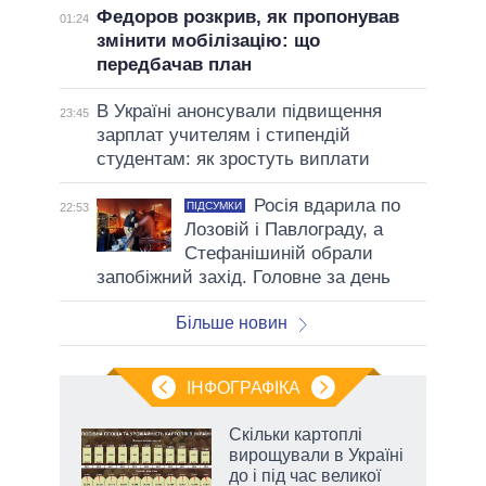
Федоров розкрив, як пропонував
01:24
змінити мобілізацію: що
передбачав план
В Україні анонсували підвищення
23:45
зарплат учителям і стипендій
студентам: як зростуть виплати
Росія вдарила по
ПІДСУМКИ
22:53
Лозовій і Павлограду, а
Стефанішиній обрали
запобіжний захід. Головне за день
Більше новин
ІНФОГРАФІКА
Скільки картоплі
 за
вирощували в Україні
асть
до і під час великої