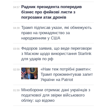
Радник президента попередив
04:57
бізнес про фейкові листи з
погрозами атак дронів
Трамп підписав укази, які обмежують
04:39
право на громадянство за
народженням у США
Федоров заявив, що веде переговори
03:56
з Маском щодо використання Starlink
для ударів по рф
«Нам теж потрібні ракети»:
02:59
Трамп прокоментував запит
України на Patriot
Міноборони отримає дані українців з
01:59
податкової для звірки військового
обліку: що відомо