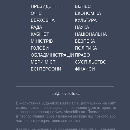
ПРЕЗИДЕНТ І
БІЗНЕС
ОФІС
ЕКОНОМІКА
ВЕРХОВНА
КУЛЬТУРА
РАДА
НАУКА
КАБІНЕТ
НАЦІОНАЛЬНА
МІНІСТРІВ
БЕЗПЕКА
ГОЛОВИ
ПОЛІТИКА
ОБЛАДМІНІСТРАЦІЙ
ПРАВО
МЕРИ МІСТ
СУСПІЛЬСТВО
ВСІ ПЕРСОНИ
ФІНАНСИ
info@slovoidilo.ua
Використання будь-яких матеріалів, розміщених на сайті,
дозволяється при вказуванні посилання (для інтернет-видань
— гіперпосилання) на www.slovoidilo.ua. Посилання
(гіперпосилання) обов’язкове незалежно від повного або
часткового використання матеріалів.
Аналітична інформація про обіцянки політиків і чиновників,