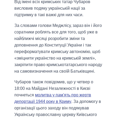
Від імені всіх кримських татар Чубаров
висловив подяку українській нації за
підтримку в такі важкі для них часи.
За словами голови Меджлісу, зараз він і його
соратники роблять все для того, щоб уже в
найближчі місяці розробити зміни та
доповнення до Конституції України і так
переформатувати кримську автономію, щоб
«зміцнити українство на кримській землі»,
закріпити право кримськотатарського народу
на самовизначення на своїй Батьківщині.
Чубаров також повідомив, що у четвер о
18:00 на Майдані Незалежності в Києві
почнеться
молитва у пам'ять про жертв
депортації 1944 року в Криму
. За допомогу в
організації цього заходу він подякував
Українську православну церкву Київського