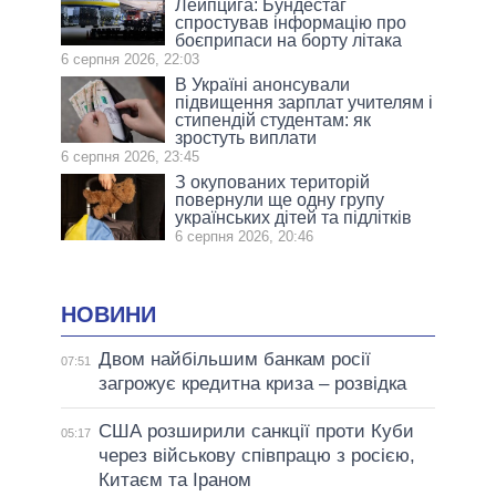
Лейпцига: Бундестаг
спростував інформацію про
боєприпаси на борту літака
6 серпня 2026, 22:03
В Україні анонсували
підвищення зарплат учителям і
стипендій студентам: як
зростуть виплати
6 серпня 2026, 23:45
З окупованих територій
повернули ще одну групу
українських дітей та підлітків
6 серпня 2026, 20:46
НОВИНИ
Двом найбільшим банкам росії
07:51
загрожує кредитна криза – розвідка
США розширили санкції проти Куби
05:17
через військову співпрацю з росією,
Китаєм та Іраном