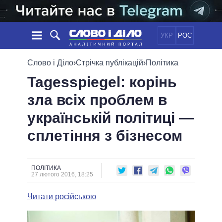
УКР
РОС
НОВИНИ
Слово і Діло
›
Стрічка публікацій
›
Політика
Tagesspiegel: корінь
ОБIЦЯНКИ
СТРІЧКА
ПОЛІТИКА
зла всіх проблем в
ПОДІЇ
ЕКОНОМІКА
ПОЛIТИКИ
українській політиці —
СТАТТІ
СУСПІЛЬСТВО
ІНФОГРАФІКА
ДУМКИ
СВІТ
УСІ ПОЛІТИКИ
сплетіння з бізнесом
ОГЛЯДИ
ПРЕЗИДЕНТ І ОФІС
ВІДЕО
ДАЙДЖЕСТИ
ВЕРХОВНА РАДА
ПОЛІТИКА
ПІДТРИМАТИ
КАБІНЕТ МІНІСТРІВ
27 лютого 2016, 18:25
ГОЛОВИ ОБЛАДМІНІСТРАЦІЙ
ПОРІВНЯННЯ ПОЛІТИКІВ
Читати російською
МЕРИ МІСТ
ВСІ ПЕРСОНИ