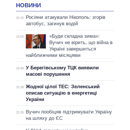
НОВИНИ
Росіяни атакували Нікополь: згорів
16:16
автобус, загинув водій
«Буде складна зима»:
16:05
Вучич не вірить, що війна в
Україні завершиться
найближчими місяцями
У Берегівському ТЦК виявили
15:48
масові порушення
Жодної цілої ТЕС: Зеленський
15:38
описав ситуацію в енергетиці
України
Вучич пообіцяв підтримувати Україну
15:35
на шляху до ЄС