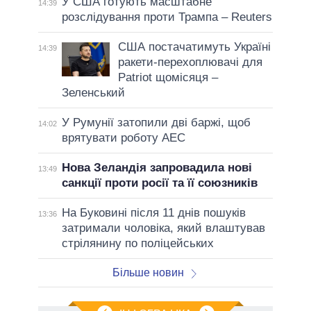
У США готують масштабне
14:39
розслідування проти Трампа – Reuters
США постачатимуть Україні
14:39
ракети-перехоплювачі для
Patriot щомісяця –
Зеленський
У Румунії затопили дві баржі, щоб
14:02
врятувати роботу АЕС
Нова Зеландія запровадила нові
13:49
санкції проти росії та її союзників
На Буковині після 11 днів пошуків
13:36
затримали чоловіка, який влаштував
стрілянину по поліцейських
Більше новин