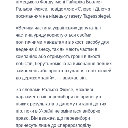
німецького Фонду імені Гайнріха Бьолля
Ральфа Фюксе, повідомляє «Слово і Діло» з
посиланням на німецьку газету Tagesspiegel.
«Велика частина українських депутатів і
частина уряду користуються своїми
політичними мандатами в якості засобу для
ведення бізнесу, так як мають частки в
компаніях або отримують гроші в якості
лобістів, беруть комісію за виконання певних
замовлень або проштовхування своїх людей
до держкомпаній», — вважає він.
За словами Ральфа Фюксе, можливі
парламентські перевибори не принесуть
ніяких результатів в даному питанні до тих
пір, поки в Україні не зміниться виборче
право. Він вважає, що перевибори
принесуть лише до «перерозподілу