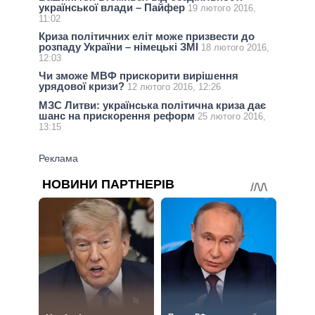
української влади – Пайфер
19 лютого 2016,
11:02
Криза політичних еліт може призвести до
розпаду України – німецькі ЗМІ
18 лютого 2016,
12:03
Чи зможе МВФ прискорити вирішення
урядової кризи?
12 лютого 2016, 12:26
МЗС Литви: українська політична криза дає
шанс на прискорення реформ
25 лютого 2016,
13:15