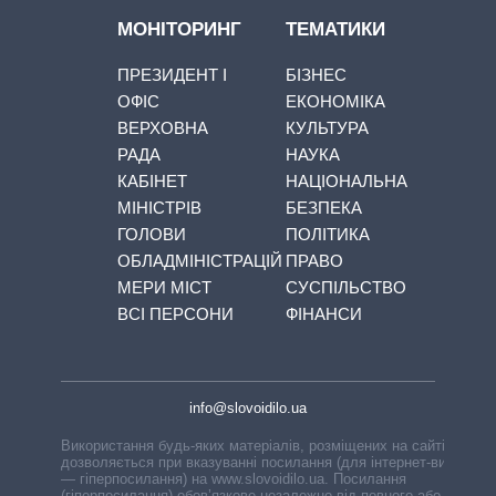
МОНІТОРИНГ
ТЕМАТИКИ
ПРЕЗИДЕНТ І
БІЗНЕС
ОФІС
ЕКОНОМІКА
ВЕРХОВНА
КУЛЬТУРА
РАДА
НАУКА
КАБІНЕТ
НАЦІОНАЛЬНА
МІНІСТРІВ
БЕЗПЕКА
ГОЛОВИ
ПОЛІТИКА
ОБЛАДМІНІСТРАЦІЙ
ПРАВО
МЕРИ МІСТ
СУСПІЛЬСТВО
ВСІ ПЕРСОНИ
ФІНАНСИ
info@slovoidilo.ua
Використання будь-яких матеріалів, розміщених на сайті,
дозволяється при вказуванні посилання (для інтернет-видань
— гіперпосилання) на www.slovoidilo.ua. Посилання
(гіперпосилання) обов’язкове незалежно від повного або