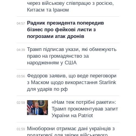
через військову співпрацю з росією,
Китаєм та Іраном
Радник президента попередив
04:57
бізнес про фейкові листи з
погрозами атак дронів
Трамп підписав укази, які обмежують
04:39
право на громадянство за
народженням у США
Федоров заявив, що веде переговори
03:56
з Маском щодо використання Starlink
для ударів по рф
«Нам теж потрібні ракети»:
02:59
Трамп прокоментував запит
України на Patriot
Міноборони отримає дані українців з
01:59
податкової для звірки військового