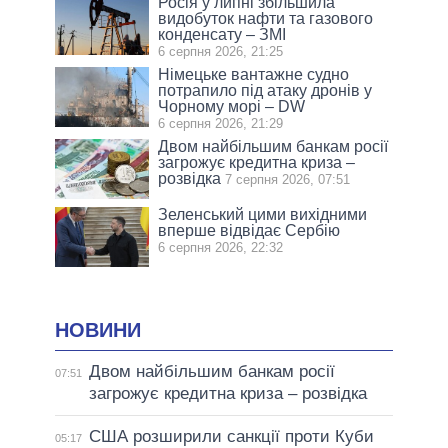
Росія у липні збільшила
видобуток нафти та газового
конденсату – ЗМІ
6 серпня 2026, 21:25
Німецьке вантажне судно
потрапило під атаку дронів у
Чорному морі – DW
6 серпня 2026, 21:29
Двом найбільшим банкам росії
загрожує кредитна криза –
розвідка
7 серпня 2026, 07:51
Зеленський цими вихідними
вперше відвідає Сербію
6 серпня 2026, 22:32
НОВИНИ
Двом найбільшим банкам росії
07:51
загрожує кредитна криза – розвідка
США розширили санкції проти Куби
05:17