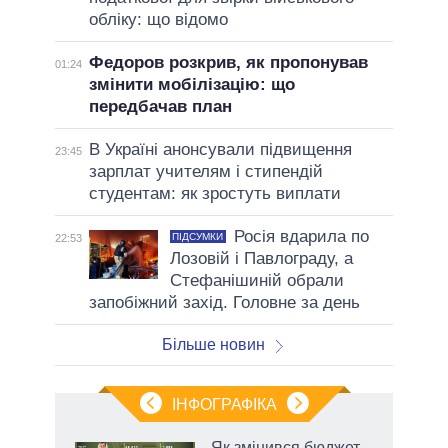
обліку: що відомо
Федоров розкрив, як пропонував
01:24
змінити мобілізацію: що
передбачав план
В Україні анонсували підвищення
23:45
зарплат учителям і стипендій
студентам: як зростуть виплати
Росія вдарила по
ПІДСУМКИ
22:53
Лозовій і Павлограду, а
Стефанішиній обрали
запобіжний захід. Головне за день
Більше новин
ІНФОГРАФІКА
Як змінився бюджет