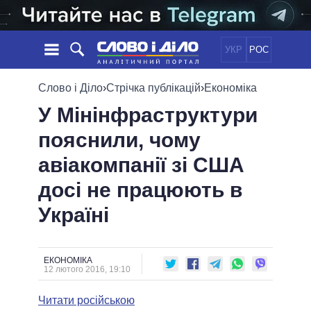
УКР
РОС
НОВИНИ
Слово і Діло
›
Стрічка публікацій
›
Економіка
У Мінінфраструктури
ОБIЦЯНКИ
СТРІЧКА
ПОЛІТИКА
пояснили, чому
ПОДІЇ
ЕКОНОМІКА
ПОЛIТИКИ
авіакомпанії зі США
СТАТТІ
СУСПІЛЬСТВО
ІНФОГРАФІКА
ДУМКИ
СВІТ
УСІ ПОЛІТИКИ
досі не працюють в
ОГЛЯДИ
ПРЕЗИДЕНТ І ОФІС
Україні
ВІДЕО
ДАЙДЖЕСТИ
ВЕРХОВНА РАДА
ПІДТРИМАТИ
КАБІНЕТ МІНІСТРІВ
ГОЛОВИ ОБЛАДМІНІСТРАЦІЙ
ЕКОНОМІКА
ПОРІВНЯННЯ ПОЛІТИКІВ
12 лютого 2016, 19:10
МЕРИ МІСТ
Читати російською
ВСІ ПЕРСОНИ