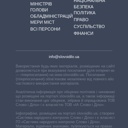
НАЦІОНАЛЬНА
МІНІСТРІВ
БЕЗПЕКА
ГОЛОВИ
ПОЛІТИКА
ОБЛАДМІНІСТРАЦІЙ
ПРАВО
МЕРИ МІСТ
СУСПІЛЬСТВО
ВСІ ПЕРСОНИ
ФІНАНСИ
info@slovoidilo.ua
Використання будь-яких матеріалів, розміщених на сайті,
дозволяється при вказуванні посилання (для інтернет-видань
— гіперпосилання) на www.slovoidilo.ua. Посилання
(гіперпосилання) обов’язкове незалежно від повного або
часткового використання матеріалів.
Аналітична інформація про обіцянки політиків і чиновників,
що розміщені на порталі slovoidilo.ua, а також інформація про
стан виконання цих обіцянок, зібрана й опрацьована ТОВ «ІА
Слово і Діло» і є власністю ТОВ «ІА Слово і Діло».
Інфографіки, розміщені на порталі slovoidilo.ua, створені ГО
«Система народного контролю Слово і Діло» і є власністю
ГО «Система народного контролю Слово і Діло».
Матеріали, відмічені значками, публікуються на правах