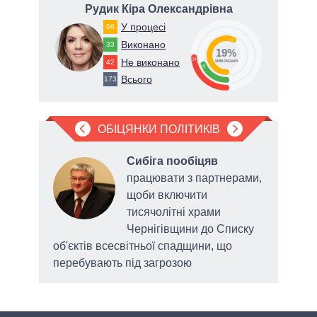
ич
Рудик Кіра Олександрівна
У процесі
98
57
Виконано
33
19%
24
Не виконано
42
виконано
19
Всього
173
ОБІЦЯНКИ ПОЛІТИКІВ
а
Сибіга пообіцяв
працювати з партнерами,
щоби включити
 щодо
тисячолітні храми
Чернігівщини до Списку
об'єктів всесвітньої спадщини, що
перебувають під загрозою