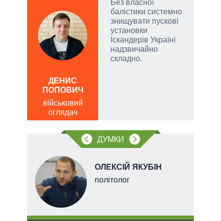
Без власної
балістики системно
и, а
знищувати пускові
и
установки
 рф.
Іскандерів Україні
ла
надзвичайно
римку
складно.
лі
ОЛ
Р
ДЕНИС
ПОПОВИЧ
по
о
військовий
оглядач
ДУМКИ
ОЛЕКСІЙ ЯКУБІН
ого
політолог
ій