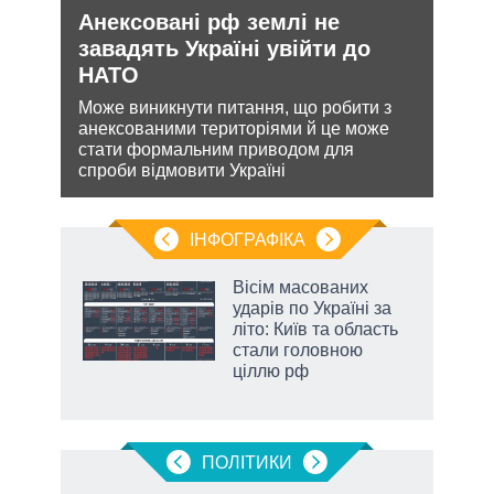
Анексовані рф землі не
Укр
утін
завадять Україні увійти до
дец
рт
НАТО
теп
шенню
Може виникнути питання, що робити з
Деце
анексованими територіями й це може
дозво
ну
стати формальним приводом для
виве
спроби відмовити Україні
опал
ІНФОГРАФІКА
Вісім масованих
ть
ударів по Україні за
літо: Київ та область
стали головною
ціллю рф
ПОЛIТИКИ