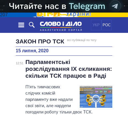
207
УКР
РОС
НОВИНИ
ЗАКОН ПРО ТСК
всі публікації по тегу
15 липня, 2020
ОБIЦЯНКИ
СТРІЧКА
ПОЛІТИКА
Парламентські
ПОДІЇ
ЕКОНОМІКА
12:51
ПОЛIТИКИ
розслідування IХ скликання:
СТАТТІ
СУСПІЛЬСТВО
скільки ТСК працює в Раді
ІНФОГРАФІКА
ДУМКИ
СВІТ
УСІ ПОЛІТИКИ
ОГЛЯДИ
П’ять тимчасових
ПРЕЗИДЕНТ І ОФІС
ВІДЕО
слідчих комісій
ДАЙДЖЕСТИ
ВЕРХОВНА РАДА
парламенту вже надали
ПІДТРИМАТИ
КАБІНЕТ МІНІСТРІВ
свої звіти, але нардепи
ГОЛОВИ ОБЛАДМІНІСТРАЦІЙ
погодили роботу тільки двох ТСК.
ПОРІВНЯННЯ ПОЛІТИКІВ
МЕРИ МІСТ