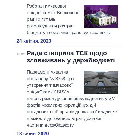
Робота тимчасової
слідчої комісії Верховної
ради з питань
розслідування розтрат
бюджету не матиме правових наслідків.
24 квітня, 2020
Рада створила ТСК щодо
15:02
зловживань у держбюджеті
Парламент ухвалив
постанову № 3358 про
утворення тимчасової
слідчої комісії ВРУ з
питань розслідування оприлюднених у ЗМІ
фактів можливих корупційних дій
посадових осіб органів державної влади, які
призвели до значних втрат дохідної
частини держбюджету.
13 січня, 2020