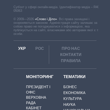
Cуб'єкт у сфері онлайн-медіа. Ідентифікатор медіа – R40-
05063
© 2009—2026
«Слово і Діло»
.
Всі права захищені і
охороняються законом. Адміністрація сайту залишає за
собою право не погоджуватися з інформацією, яка
публікується на сайті, власниками або авторами якої є треті
особи.
УКР
РОС
ПРО НАС
КОНТАКТИ
ПРАВИЛА
МОНІТОРИНГ
ТЕМАТИКИ
ПРЕЗИДЕНТ І
БІЗНЕС
ОФІС
ЕКОНОМІКА
ВЕРХОВНА
КУЛЬТУРА
РАДА
НАУКА
КАБІНЕТ