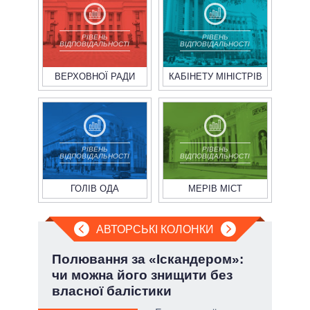
РІВЕНЬ
РІВЕНЬ
ВІДПОВІДАЛЬНОСТІ
ВІДПОВІДАЛЬНОСТІ
ВЕРХОВНОЇ РАДИ
КАБІНЕТУ МІНІСТРІВ
РІВЕНЬ
РІВЕНЬ
ВІДПОВІДАЛЬНОСТІ
ВІДПОВІДАЛЬНОСТІ
ГОЛІВ ОДА
МЕРІВ МІСТ
АВТОРСЬКІ КОЛОНКИ
.
Полювання за «Іскандером»:
П'я
чи можна його знищити без
Укр
власної балістики