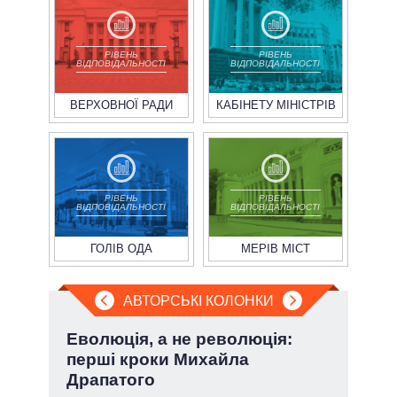
РІВЕНЬ
РІВЕНЬ
ВІДПОВІДАЛЬНОСТІ
ВІДПОВІДАЛЬНОСТІ
ВЕРХОВНОЇ РАДИ
КАБІНЕТУ МІНІСТРІВ
РІВЕНЬ
РІВЕНЬ
ВІДПОВІДАЛЬНОСТІ
ВІДПОВІДАЛЬНОСТІ
ГОЛІВ ОДА
МЕРІВ МІСТ
АВТОРСЬКІ КОЛОНКИ
.
Еволюція, а не революція:
П'я
перші кроки Михайла
Укр
Драпатого