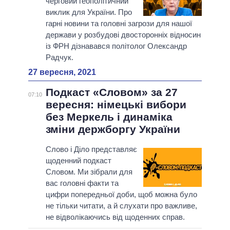
черговий геополітичний
виклик для України. Про
гарні новини та головні загрози для нашої
держави у розбудові двосторонніх відносин
із ФРН дізнавався політолог Олександр
Радчук.
27 вересня, 2021
Подкаст «Словом» за 27
07:10
вересня: німецькі вибори
без Меркель і динаміка
зміни держборгу України
Слово і Діло представляє
щоденний подкаст
Словом. Ми зібрали для
вас головні факти та
цифри попередньої доби, щоб можна було
не тільки читати, а й слухати про важливе,
не відволікаючись від щоденних справ.