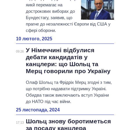
яикй перемагає на
дострокових виборах до
Бундестагу, заявив, що
прагне до незалежності Європи від США у
сфері оборони.
10 лютого, 2025
У Німеччині відбулися
09:26
дебати кандидатів у
канцлери: що Шольц та
Мерц говорили про Україну
Олаф Шольц та Фрідріх Мерц згодні з тим,
що потрібно надавати підтримку Україні.
Обидва також виключають вступ України
до НАТО під час війни.
25 листопада, 2024
Шольц знову боротиметься
17:13
за посаду канцлера