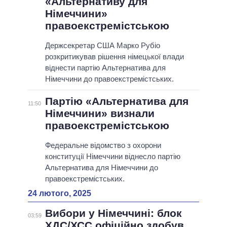
«Альтернативу для
Німеччини»
правоекстремістською
Держсекретар США Марко Рубіо
розкритикував рішення німецької влади
віднести партію Альтернатива для
Німеччини до правоекстремістських.
Партію «Альтернатива для
11:50
Німеччини» визнали
правоекстремістською
Федеральне відомство з охорони
конституції Німеччини віднесло партію
Альтернатива для Німеччини до
правоекстремістських.
24 лютого, 2025
Вибори у Німеччині: блок
03:59
ХДС/ХСС офіційно здобув