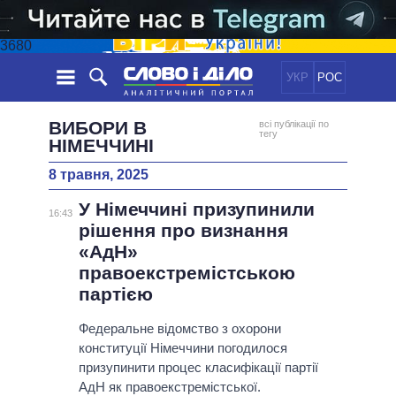
3680
УКР
РОС
НОВИНИ
ВИБОРИ В
всі публікації по
тегу
НІМЕЧЧИНІ
ОБIЦЯНКИ
СТРІЧКА
ПОЛІТИКА
8 травня, 2025
ПОДІЇ
ЕКОНОМІКА
ПОЛIТИКИ
У Німеччині призупинили
16:43
СТАТТІ
СУСПІЛЬСТВО
рішення про визнання
ІНФОГРАФІКА
ДУМКИ
СВІТ
УСІ ПОЛІТИКИ
«АдН»
ОГЛЯДИ
ПРЕЗИДЕНТ І ОФІС
правоекстремістською
ВІДЕО
партією
ДАЙДЖЕСТИ
ВЕРХОВНА РАДА
ПІДТРИМАТИ
КАБІНЕТ МІНІСТРІВ
Федеральне відомство з охорони
ГОЛОВИ ОБЛАДМІНІСТРАЦІЙ
конституції Німеччини погодилося
ПОРІВНЯННЯ ПОЛІТИКІВ
призупинити процес класифікації партії
МЕРИ МІСТ
АдН як правоекстремістської.