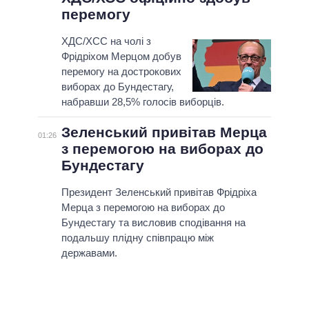
перемогу
ХДС/ХСС на чолі з
Фрідріхом Мерцом добув
перемогу на дострокових
виборах до Бундестагу,
набравши 28,5% голосів виборців.
Зеленський привітав Мерца
01:26
з перемогою на виборах до
Бундестагу
Президент Зеленський привітав Фрідріха
Мерца з перемогою на виборах до
Бундестагу та висловив сподівання на
подальшу плідну співпрацю між
державами.