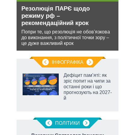
Резолюція ПАРЄ щодо
Ане
режиму рф –
зав
рекомендаційний крок
НА
ання
Попри те, що резолюція не обов'язкова
Може
кому
до виконання, з політичної точки зору –
анек
це дуже важливий крок
стат
спро
ІНФОГРАФІКА
Дефіцит пам’яті: як
 за
зріс попит на чипи за
асть
останні роки і що
прогнозують на 2027-
й
аспі
ПОЛIТИКИ