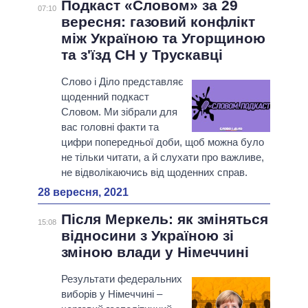
Подкаст «Словом» за 29
07:10
вересня: газовий конфлікт
між Україною та Угорщиною
та з'їзд СН у Трускавці
Слово і Діло представляє
щоденний подкаст
Словом. Ми зібрали для
вас головні факти та
цифри попередньої доби, щоб можна було
не тільки читати, а й слухати про важливе,
не відволікаючись від щоденних справ.
28 вересня, 2021
Після Меркель: як зміняться
15:08
відносини з Україною зі
зміною влади у Німеччині
Результати федеральних
виборів у Німеччині –