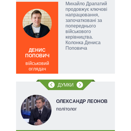
Михайло Драпатий
продовжує ключові
и, а
напрацювання,
и
започатковані за
 рф.
попереднього
ла
військового
римку
керівництва.
лі
Колонка Дениса
ОЛ
Поповича
Р
ДЕНИС
ПОПОВИЧ
по
о
військовий
оглядач
ДУМКИ
ОЛЕКСАНДР ЛЕОНОВ
ерт
політолог