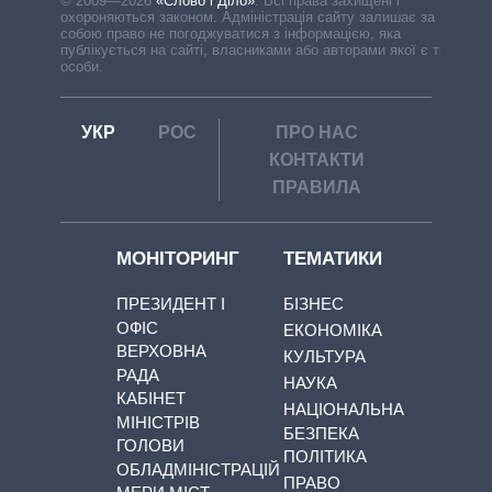
© 2009—2026
«Слово і Діло»
.
Всі права захищені і
охороняються законом. Адміністрація сайту залишає за
собою право не погоджуватися з інформацією, яка
публікується на сайті, власниками або авторами якої є треті
особи.
УКР
РОС
ПРО НАС
КОНТАКТИ
ПРАВИЛА
МОНІТОРИНГ
ТЕМАТИКИ
ПРЕЗИДЕНТ І
БІЗНЕС
ОФІС
ЕКОНОМІКА
ВЕРХОВНА
КУЛЬТУРА
РАДА
НАУКА
КАБІНЕТ
НАЦІОНАЛЬНА
МІНІСТРІВ
БЕЗПЕКА
ГОЛОВИ
ПОЛІТИКА
ОБЛАДМІНІСТРАЦІЙ
ПРАВО