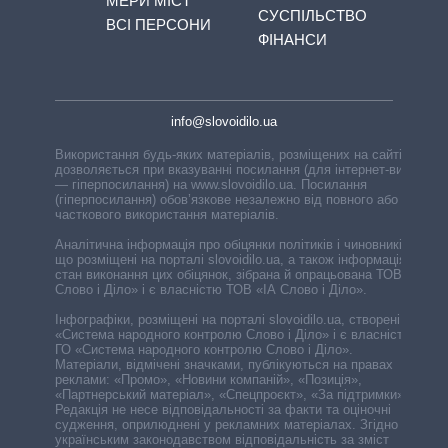
МЕРИ МІСТ
СУСПІЛЬСТВО
ВСІ ПЕРСОНИ
ФІНАНСИ
info@slovoidilo.ua
Використання будь-яких матеріалів, розміщених на сайті,
дозволяється при вказуванні посилання (для інтернет-видань
— гіперпосилання) на www.slovoidilo.ua. Посилання
(гіперпосилання) обов’язкове незалежно від повного або
часткового використання матеріалів.
Аналітична інформація про обіцянки політиків і чиновників,
що розміщені на порталі slovoidilo.ua, а також інформація про
стан виконання цих обіцянок, зібрана й опрацьована ТОВ «ІА
Слово і Діло» і є власністю ТОВ «ІА Слово і Діло».
Інфографіки, розміщені на порталі slovoidilo.ua, створені ГО
«Система народного контролю Слово і Діло» і є власністю
ГО «Система народного контролю Слово і Діло».
Матеріали, відмічені значками, публікуються на правах
реклами: «Промо», «Новини компаній», «Позиція»,
«Партнерський матеріал», «Спецпроєкт», «За підтримки».
Редакція не несе відповідальності за факти та оціночні
судження, оприлюднені у рекламних матеріалах. Згідно з
українським законодавством відповідальність за зміст