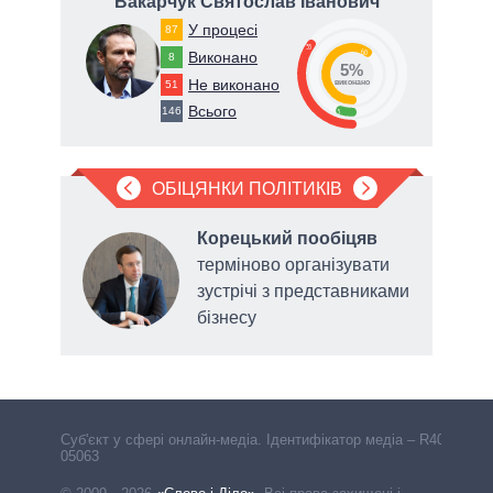
ич
Вакарчук Святослав Іванович
У процесі
87
35
60
Виконано
8
5%
Не виконано
51
виконано
Всього
146
5
ОБІЦЯНКИ ПОЛІТИКІВ
а
Корецький пообіцяв
терміново організувати
зустрічі з представниками
 щодо
бізнесу
Cуб'єкт у сфері онлайн-медіа. Ідентифікатор медіа – R40-
05063