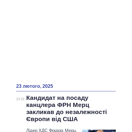
23 лютого, 2025
Кандидат на посаду
23:33
канцлера ФРН Мерц
закликав до незалежності
Європи від США
Лідер ХДС Фрідріх Мерц,