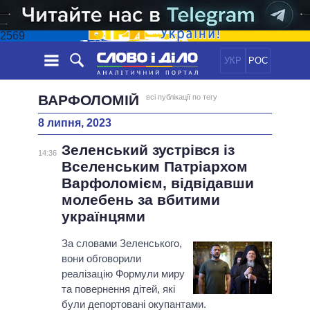
2569
УКР
РОС
НОВИНИ
ВАРФОЛОМІЙ
всі публікації по тегу
8 липня, 2023
ОБIЦЯНКИ
СТРІЧКА
ПОЛІТИКА
Зеленський зустрівся із
ПОДІЇ
ЕКОНОМІКА
14:36
ПОЛIТИКИ
Вселенським Патріархом
СТАТТІ
СУСПІЛЬСТВО
Варфоломієм, відвідавши
ІНФОГРАФІКА
ДУМКИ
СВІТ
УСІ ПОЛІТИКИ
молебень за вбитими
ОГЛЯДИ
ПРЕЗИДЕНТ І ОФІС
українцями
ВІДЕО
ДАЙДЖЕСТИ
ВЕРХОВНА РАДА
За словами Зеленського,
ПІДТРИМАТИ
КАБІНЕТ МІНІСТРІВ
вони обговорили
ГОЛОВИ ОБЛАДМІНІСТРАЦІЙ
реалізацію Формули миру
ПОРІВНЯННЯ ПОЛІТИКІВ
та повернення дітей, які
МЕРИ МІСТ
були депортовані окупантами.