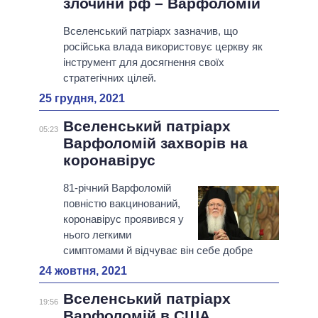
злочини рф – Варфоломій
Вселенський патріарх зазначив, що
російська влада використовує церкву як
інструмент для досягнення своїх
стратегічних цілей.
25 грудня, 2021
Вселенський патріарх
05:23
Варфоломій захворів на
коронавірус
81-річний Варфоломій
повністю вакцинований,
коронавірус проявився у
нього легкими
симптомами й відчуває він себе добре
24 жовтня, 2021
Вселенський патріарх
19:56
Варфоломій в США