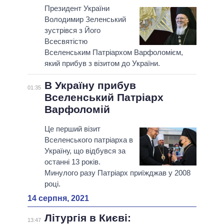
Президент України
Володимир Зеленський
зустрівся з Його
Всесвятістю
Вселенським Патріархом Варфоломієм,
який прибув з візитом до України.
В Україну прибув
01:35
Вселенський Патріарх
Варфоломій
Це перший візит
Вселенського патріарха в
Україну, що відбувся за
останні 13 років.
Минулого разу Патріарх приїжджав у 2008
році.
14 серпня, 2021
Літургія в Києві:
13:47