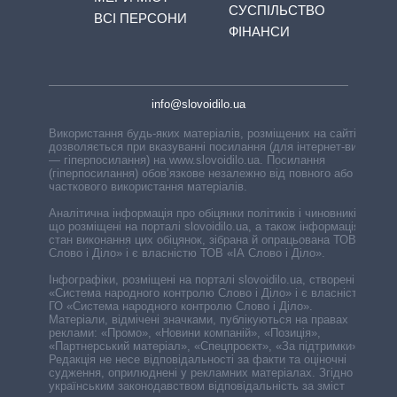
СУСПІЛЬСТВО
ВСІ ПЕРСОНИ
ФІНАНСИ
info@slovoidilo.ua
Використання будь-яких матеріалів, розміщених на сайті,
дозволяється при вказуванні посилання (для інтернет-видань
— гіперпосилання) на www.slovoidilo.ua. Посилання
(гіперпосилання) обов’язкове незалежно від повного або
часткового використання матеріалів.
Аналітична інформація про обіцянки політиків і чиновників,
що розміщені на порталі slovoidilo.ua, а також інформація про
стан виконання цих обіцянок, зібрана й опрацьована ТОВ «ІА
Слово і Діло» і є власністю ТОВ «ІА Слово і Діло».
Інфографіки, розміщені на порталі slovoidilo.ua, створені ГО
«Система народного контролю Слово і Діло» і є власністю
ГО «Система народного контролю Слово і Діло».
Матеріали, відмічені значками, публікуються на правах
реклами: «Промо», «Новини компаній», «Позиція»,
«Партнерський матеріал», «Спецпроєкт», «За підтримки».
Редакція не несе відповідальності за факти та оціночні
судження, оприлюднені у рекламних матеріалах. Згідно з
українським законодавством відповідальність за зміст