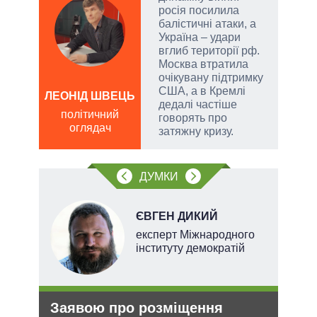
росія посилила
емно
балістичні атаки, а
ові
Україна – удари
вглиб території рф.
їні
Москва втратила
очікувану підтримку
США, а в Кремлі
ЛЕОНІД ШВЕЦЬ
ОЛ
дедалі частіше
Р
політичний
говорять про
оглядач
по
затяжну кризу.
о
ДУМКИ
НОВ
ЄВГЕН ДИКИЙ
експерт Міжнародного
інституту демократій
Заявою про розміщення
Ане