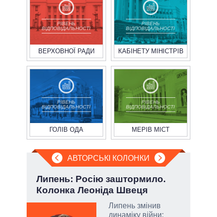
РІВЕНЬ
РІВЕНЬ
ВІДПОВІДАЛЬНОСТІ
ВІДПОВІДАЛЬНОСТІ
ВЕРХОВНОЇ РАДИ
КАБІНЕТУ МІНІСТРІВ
РІВЕНЬ
РІВЕНЬ
ВІДПОВІДАЛЬНОСТІ
ВІДПОВІДАЛЬНОСТІ
ГОЛІВ ОДА
МЕРІВ МІСТ
АВТОРСЬКІ КОЛОНКИ
»:
Липень: Росію заштормило.
П'я
Колонка Леоніда Швеця
Укр
Липень змінив
динаміку війни: