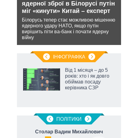
ядерної зброї в Білорусі путін
зав
міг «кинути» Китай – експерт
НА
кова
Білорусь тепер стає можливою мішенню
Може
ру –
ядерного удару НАТО, якщо путін
анек
вирішить піти ва-банк і почати ядерну
стат
війну
спро
ІНФОГРАФІКА
Від 1 місяця – до 5
раїні
років: хто і як довго
ої
обіймав посаду
керівника СЗР
ПОЛIТИКИ
ч
Столар Вадим Михайлович