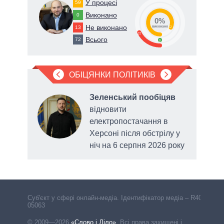
У процесі
59
Виконано
0
0%
Не виконано
13
82
виконано
18
Всього
72
0
ОБІЦЯНКИ ПОЛІТИКІВ
ив
,
Зеленський пообіцяв
м
відновити
електропостачання в
для
Херсоні після обстрілу у
ніч на 6 серпня 2026 року
Cуб'єкт у сфері онлайн-медіа. Ідентифікатор медіа – R40-
05063
© 2009—2026
«Слово і Діло»
.
Всі права захищені і