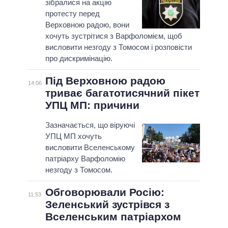
зібралися на акцію
протесту перед
Верховною радою, вони
хочуть зустрітися з Варфоломієм, щоб
висловити незгоду з Томосом і розповісти
про дискримінацію.
Під Верховною радою
14:06
триває багатотисячний пікет
УПЦ МП: причини
Зазначається, що віруючі
УПЦ МП хочуть
висловити Вселенському
патріарху Варфоломію
незгоду з Томосом.
Обговорювали Росію:
11:53
Зеленський зустрівся з
Вселенським патріархом