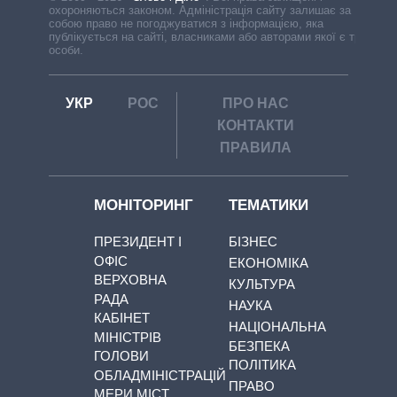
охороняються законом. Адміністрація сайту залишає за
собою право не погоджуватися з інформацією, яка
публікується на сайті, власниками або авторами якої є треті
особи.
УКР
РОС
ПРО НАС
КОНТАКТИ
ПРАВИЛА
МОНІТОРИНГ
ТЕМАТИКИ
ПРЕЗИДЕНТ І
БІЗНЕС
ОФІС
ЕКОНОМІКА
ВЕРХОВНА
КУЛЬТУРА
РАДА
НАУКА
КАБІНЕТ
НАЦІОНАЛЬНА
МІНІСТРІВ
БЕЗПЕКА
ГОЛОВИ
ПОЛІТИКА
ОБЛАДМІНІСТРАЦІЙ
ПРАВО
МЕРИ МІСТ