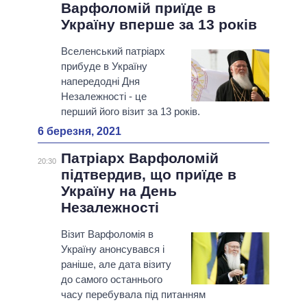
Варфоломій приїде в
Україну вперше за 13 років
Вселенський патріарх
прибуде в Україну
напередодні Дня
Незалежності - це
перший його візит за 13 років.
6 березня, 2021
Патріарх Варфоломій
20:30
підтвердив, що приїде в
Україну на День
Незалежності
Візит Варфоломія в
Україну анонсувався і
раніше, але дата візиту
до самого останнього
часу перебувала під питанням