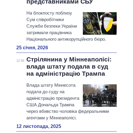
представниками СБУ
На блокпосту поблизу
Сум співробітники
Служби безпеки України
затримали працівника
Національного антикорупційного бюро.
25 січня, 2026
Стрілянина у Міннеаполісі:
12:56
влада штату подала в суд
на адміністрацію Трампа
Влада штату Міннесота
подала до суду на
адміністрацію президента
США Дональда Трампа
через вбивство чоловіка федеральними
агентами у Міннеаполісі.
12 листопада, 2025