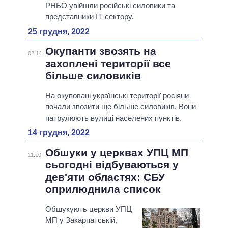
РНБО увійшли російські силовики та
представники ІТ-сектору.
25 грудня, 2022
Окупанти звозять на
02:14
захоплені території все
більше силовиків
На окуповані українські території росіяни
почали звозити ще більше силовиків. Вони
патрулюють вулиці населених пунктів.
14 грудня, 2022
Обшуки у церквах УПЦ МП
11:10
сьогодні відбуваються у
дев'яти областях: СБУ
оприлюднила список
Обшукують церкви УПЦ
МП у Закарпатській,