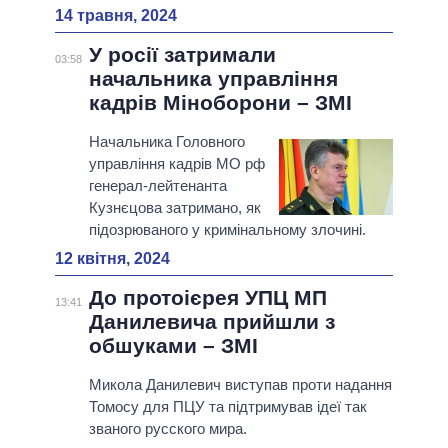
14 травня, 2024
У росії затримали
03:58
начальника управління
кадрів Міноборони – ЗМІ
Начальника Головного
управління кадрів МО рф
генерал-лейтенанта
Кузнєцова затримано, як
підозрюваного у кримінальному злочині.
12 квітня, 2024
До протоієрея УПЦ МП
13:41
Данилевича прийшли з
обшуками – ЗМІ
Микола Данилевич виступав проти надання
Томосу для ПЦУ та підтримував ідеї так
званого русского мира.