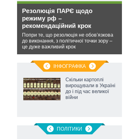
Резолюція ПАРЄ щодо
Укр
режиму рф –
дец
рекомендаційний крок
теп
и з
Попри те, що резолюція не обов'язкова
Деце
же
до виконання, з політичної точки зору –
дозво
це дуже важливий крок
виве
опал
ІНФОГРАФІКА
 як
Скільки картоплі
и за
вирощували в Україні
до і під час великої
2027-
війни
ПОЛIТИКИ