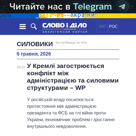
2479
УКР
РОС
НОВИНИ
СИЛОВИКИ
всі публікації по тегу
6 травня, 2026
ОБIЦЯНКИ
СТРІЧКА
ПОЛІТИКА
У Кремлі загострюється
ПОДІЇ
ЕКОНОМІКА
18:22
ПОЛIТИКИ
конфлікт між
СТАТТІ
СУСПІЛЬСТВО
адміністрацією та силовими
ІНФОГРАФІКА
ДУМКИ
СВІТ
УСІ ПОЛІТИКИ
структурами – WP
ОГЛЯДИ
ПРЕЗИДЕНТ І ОФІС
ВІДЕО
У російській владі посилюється
ДАЙДЖЕСТИ
ВЕРХОВНА РАДА
протистояння між адміністрацією
ПІДТРИМАТИ
КАБІНЕТ МІНІСТРІВ
президента та ФСБ на тлі війни проти
ГОЛОВИ ОБЛАДМІНІСТРАЦІЙ
України, економічних проблем і зростання
ПОРІВНЯННЯ ПОЛІТИКІВ
внутрішнього невдоволення.
МЕРИ МІСТ