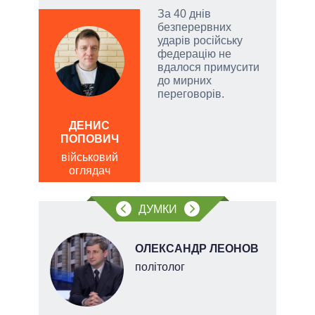
За 40 днів
безперервних
атий
ударів російську
чові
федерацію не
,
вдалося примусити
за
до мирних
переговорів.
а
ДЕНИС
ЛЕОН
ПОПОВИЧ
по
військовий
о
оглядач
ДУМКИ
ОЛЕКСАНДР ЛЕОНОВ
політолог