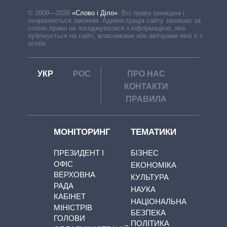
© 2009—2026
«Слово і Діло»
.
Всі права захищені і
охороняються законом. Адміністрація сайту залишає за
собою право не погоджуватися з інформацією, яка
публікується на сайті, власниками або авторами якої є треті
особи.
УКР
РОС
ПРО НАС
КОНТАКТИ
ПРАВИЛА
МОНІТОРИНГ
ТЕМАТИКИ
ПРЕЗИДЕНТ І
БІЗНЕС
ОФІС
ЕКОНОМІКА
ВЕРХОВНА
КУЛЬТУРА
РАДА
НАУКА
КАБІНЕТ
НАЦІОНАЛЬНА
МІНІСТРІВ
БЕЗПЕКА
ГОЛОВИ
ПОЛІТИКА