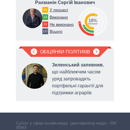
ич
Рахманін Сергій Іванович
Т
У процесі
80
58
Виконано
24
18%
24
Не виконано
33
виконано
18
Всього
137
ОБІЦЯНКИ ПОЛІТИКІВ
Зеленський запевнив
,
ду,
що найближчим часом
у
уряд запровадить
сади
портфельні гарантії для
підтримки аграріїв
прип
Cуб'єкт у сфері онлайн-медіа. Ідентифікатор медіа – R40-
05063