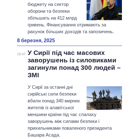
бюджету на сектор
оборони та безпеки
збільшать на 412 млрд
гривень. Фінансування отримають за
рахунок більших доходів та запозичень.
8 березня, 2025
У Сирії під час масових
16:47
заворушень із силовиками
загинули понад 300 людей –
ЗМІ
У Сирії за останні дні
сирійські сили безпеки
вбили понад 340 мирних
жителів із алавітської
меншини країни під час спалаху
заворушень між силами безпеки і
прихильниками поваленого президента
Башара Асада.