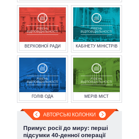
РІВЕНЬ
РІВЕНЬ
ВІДПОВІДАЛЬНОСТІ
ВІДПОВІДАЛЬНОСТІ
ВЕРХОВНОЇ РАДИ
КАБІНЕТУ МІНІСТРІВ
РІВЕНЬ
РІВЕНЬ
ВІДПОВІДАЛЬНОСТІ
ВІДПОВІДАЛЬНОСТІ
ГОЛІВ ОДА
МЕРІВ МІСТ
АВТОРСЬКІ КОЛОНКИ
Примус росії до миру: перші
Зел
підсумки 40-денної операції
Кол