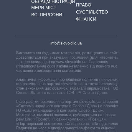
ОБЛАДМІНІСТРАЦІЙ
ПРАВО
МЕРИ МІСТ
СУСПІЛЬСТВО
ВСІ ПЕРСОНИ
ФІНАНСИ
info@slovoidilo.ua
Використання будь-яких матеріалів, розміщених на сайті,
дозволяється при вказуванні посилання (для інтернет-видань
— гіперпосилання) на www.slovoidilo.ua. Посилання
(гіперпосилання) обов’язкове незалежно від повного або
часткового використання матеріалів.
Аналітична інформація про обіцянки політиків і чиновників,
що розміщені на порталі slovoidilo.ua, а також інформація про
стан виконання цих обіцянок, зібрана й опрацьована ТОВ «ІА
Слово і Діло» і є власністю ТОВ «ІА Слово і Діло».
Інфографіки, розміщені на порталі slovoidilo.ua, створені ГО
«Система народного контролю Слово і Діло» і є власністю
ГО «Система народного контролю Слово і Діло».
Матеріали, відмічені значками, публікуються на правах
реклами: «Промо», «Новини компаній», «Позиція»,
«Партнерський матеріал», «Спецпроєкт», «За підтримки».
Редакція не несе відповідальності за факти та оціночні