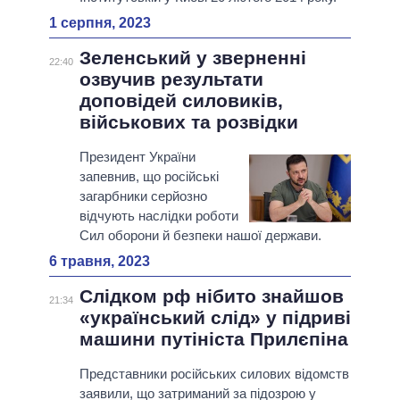
1 серпня, 2023
Зеленський у зверненні
22:40
озвучив результати
доповідей силовиків,
військових та розвідки
Президент України
запевнив, що російські
загарбники серйозно
відчують наслідки роботи
Сил оборони й безпеки нашої держави.
6 травня, 2023
Слідком рф нібито знайшов
21:34
«український слід» у підриві
машини путініста Прилєпіна
Представники російських силових відомств
заявили, що затриманий за підозрою у