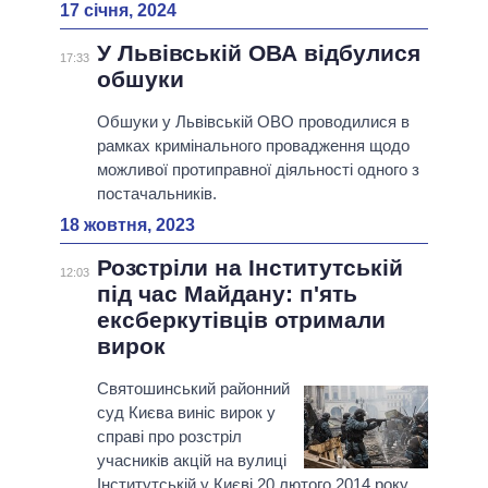
17 січня, 2024
У Львівській ОВА відбулися
17:33
обшуки
Обшуки у Львівській ОВО проводилися в
рамках кримінального провадження щодо
можливої протиправної діяльності одного з
постачальників.
18 жовтня, 2023
Розстріли на Інститутській
12:03
під час Майдану: п'ять
ексберкутівців отримали
вирок
Святошинський районний
суд Києва виніс вирок у
справі про розстріл
учасників акцій на вулиці
Інститутській у Києві 20 лютого 2014 року.