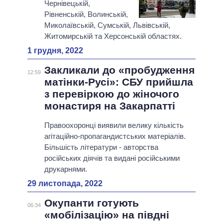
Чернівецькій,
Рівненській, Волинській,
Миколаївській, Сумській, Львівській,
Житомирській та Херсонській областях.
1 грудня, 2022
Закликали до «пробудження
12:59
матінки-Русі»: СБУ прийшла
з перевіркою до жіночого
монастиря на Закарпатті
Правоохоронці виявили велику кількість
агітаційно-пропагандистських матеріалів.
Більшість літератури - авторства
російських діячів та видані російськими
друкарнями.
29 листопада, 2022
Окупанти готують
06:34
«мобілізацію» на півдні