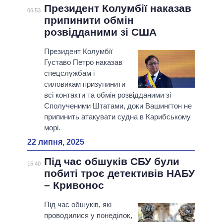
Президент Колумбії наказав
06:53
припинити обмін
розвідданими зі США
Президент Колумбії
Густаво Петро наказав
спецслужбам і
силовикам призупинити
всі контакти та обмін розвідданими зі
Сполученими Штатами, доки Вашингтон не
припинить атакувати судна в Карибському
морі.
22 липня, 2025
Під час обшуків СБУ були
15:40
побиті троє детективів НАБУ
– Кривонос
‎Під час обшуків, які
проводилися у понеділок,