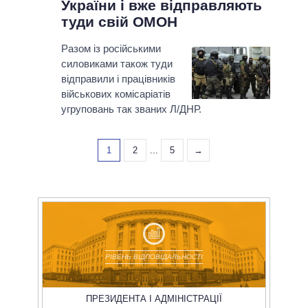
України і вже відправляють
туди свій ОМОН
Разом із російськими
силовиками також туди
відправили і працівників
військових комісаріатів
угруповань так званих Л/ДНР.
1
2
...
5
→
РІВЕНЬ ВІДПОВІДАЛЬНОСТІ
ПРЕЗИДЕНТА І АДМІНІСТРАЦІЇ