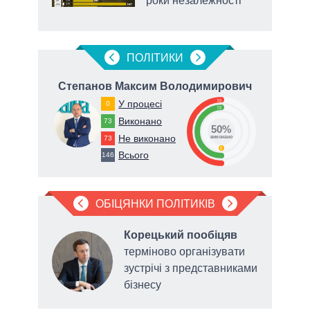
роки незалежності
ПОЛIТИКИ
Степанов Максим Володимирович
50
У процесі
0
50
Виконано
73
50%
Не виконано
73
виконано
0
Всього
146
ОБІЦЯНКИ ПОЛІТИКІВ
а
Корецький пообіцяв
терміново організувати
зустрічі з представниками
 щодо
бізнесу