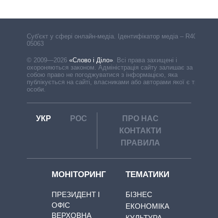
Cуб'єкт у сфері онлайн-медіа. Ідентифікатор медіа – R40-
05063
© 2009—2026
«Слово і Діло»
.
Всі права захищені і
охороняються законом. Адміністрація сайту залишає за
собою право не погоджуватися з інформацією, яка
публікується на сайті, власниками або авторами якої є треті
особи.
УКР
РОС
ПРО НАС
КОНТАКТИ
ПРАВИЛА
МОНІТОРИНГ
ТЕМАТИКИ
ПРЕЗИДЕНТ І
БІЗНЕС
ОФІС
ЕКОНОМІКА
ВЕРХОВНА
КУЛЬТУРА