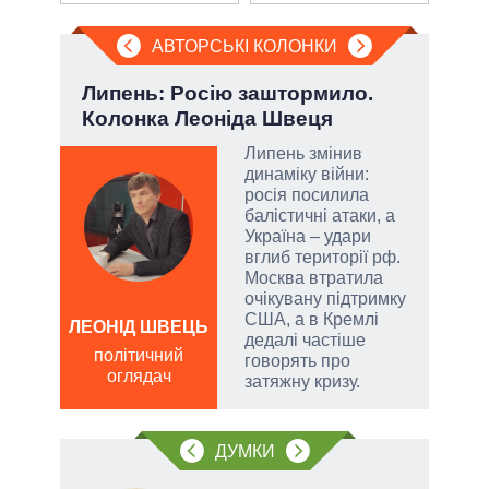
АВТОРСЬКІ КОЛОНКИ
:
Липень: Росію заштормило.
Ево
Колонка Леоніда Швеця
пер
Дра
Липень змінив
динаміку війни:
у
росія посилила
балістичні атаки, а
Україна – удари
вглиб території рф.
риму
Москва втратила
адує
очікувану підтримку
США, а в Кремлі
ЛЕОНІД ШВЕЦЬ
дедалі частіше
Д
політичний
говорять про
ПО
оглядач
затяжну кризу.
ві
о
ДУМКИ