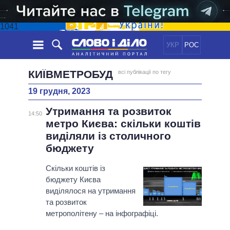
1041
УКР
РОС
НОВИНИ
КИЇВМЕТРОБУД
всі публікації по тегу
19 грудня, 2023
ОБIЦЯНКИ
СТРІЧКА
ПОЛІТИКА
Утримання та розвиток
ПОДІЇ
ЕКОНОМІКА
14:50
ПОЛIТИКИ
метро Києва: скільки коштів
СТАТТІ
СУСПІЛЬСТВО
виділяли із столичного
ІНФОГРАФІКА
ДУМКИ
СВІТ
УСІ ПОЛІТИКИ
бюджету
ОГЛЯДИ
ПРЕЗИДЕНТ І ОФІС
ВІДЕО
Скільки коштів із
ДАЙДЖЕСТИ
ВЕРХОВНА РАДА
бюджету Києва
ПІДТРИМАТИ
КАБІНЕТ МІНІСТРІВ
виділялося на утримання
ГОЛОВИ ОБЛАДМІНІСТРАЦІЙ
та розвиток
ПОРІВНЯННЯ ПОЛІТИКІВ
метрополітену – на інфографіці.
МЕРИ МІСТ