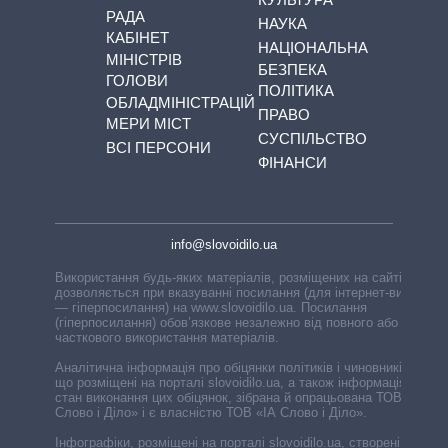
РАДА
НАУКА
КАБІНЕТ
НАЦІОНАЛЬНА
МІНІСТРІВ
БЕЗПЕКА
ГОЛОВИ
ПОЛІТИКА
ОБЛАДМІНІСТРАЦІЙ
ПРАВО
МЕРИ МІСТ
СУСПІЛЬСТВО
ВСІ ПЕРСОНИ
ФІНАНСИ
info@slovoidilo.ua
Використання будь-яких матеріалів, розміщених на сайті,
дозволяється при вказуванні посилання (для інтернет-видань
— гіперпосилання) на www.slovoidilo.ua. Посилання
(гіперпосилання) обов’язкове незалежно від повного або
часткового використання матеріалів.
Аналітична інформація про обіцянки політиків і чиновників,
що розміщені на порталі slovoidilo.ua, а також інформація про
стан виконання цих обіцянок, зібрана й опрацьована ТОВ «ІА
Слово і Діло» і є власністю ТОВ «ІА Слово і Діло».
Інфографіки, розміщені на порталі slovoidilo.ua, створені ГО