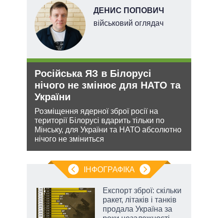
НОВ
ДЕНИС ПОПОВИЧ
військовий оглядач
Російська ЯЗ в Білорусі
Орд
нічого не змінює для НАТО та
под
України
На ю
очіку
кова
Розміщення ядерної зброї росії на
проп
ру –
території Білорусі вдарить тільки по
інфо
Мінську, для України та НАТО абсолютно
нічого не зміниться
ІНФОГРАФІКА
Експорт зброї: скільки
 за
ракет, літаків і танків
асть
продала Україна за