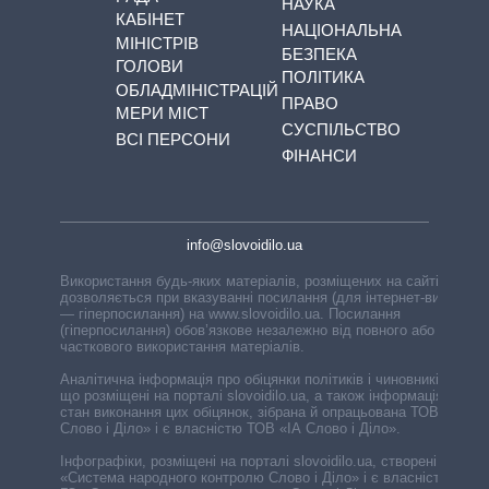
НАУКА
КАБІНЕТ
НАЦІОНАЛЬНА
МІНІСТРІВ
БЕЗПЕКА
ГОЛОВИ
ПОЛІТИКА
ОБЛАДМІНІСТРАЦІЙ
ПРАВО
МЕРИ МІСТ
СУСПІЛЬСТВО
ВСІ ПЕРСОНИ
ФІНАНСИ
info@slovoidilo.ua
Використання будь-яких матеріалів, розміщених на сайті,
дозволяється при вказуванні посилання (для інтернет-видань
— гіперпосилання) на www.slovoidilo.ua. Посилання
(гіперпосилання) обов’язкове незалежно від повного або
часткового використання матеріалів.
Аналітична інформація про обіцянки політиків і чиновників,
що розміщені на порталі slovoidilo.ua, а також інформація про
стан виконання цих обіцянок, зібрана й опрацьована ТОВ «ІА
Слово і Діло» і є власністю ТОВ «ІА Слово і Діло».
Інфографіки, розміщені на порталі slovoidilo.ua, створені ГО
«Система народного контролю Слово і Діло» і є власністю