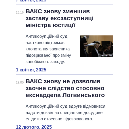
ВАКС знову зменшив
13:16
заставу ексзаступниці
міністра юстиції
Антикорупційний суд
частково підтримав
клопотання захисника
підозрюваної про зміну
запобіжного заходу.
1 квітня, 2025
ВАКС знову не дозволив
12:00
заочне слідство стосовно
екснардепа Логвинського
Антикорупційний суд вдруге відмовився
надати дозвіл на спеціальне досудове
слідство стосовно підозрюваного.
12 лютого, 2025