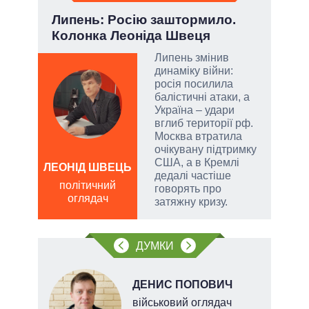
і
Липень: Росію заштормило.
Пол
ї
Колонка Леоніда Швеця
чи 
вла
Липень змінив
динаміку війни:
у
росія посилила
балістичні атаки, а
сити
Україна – удари
вглиб території рф.
Москва втратила
очікувану підтримку
США, а в Кремлі
ЛЕОНІД ШВЕЦЬ
дедалі частіше
Д
політичний
говорять про
ПО
оглядач
затяжну кризу.
ві
о
ДУМКИ
ДЕНИС ПОПОВИЧ
ерт
військовий оглядач