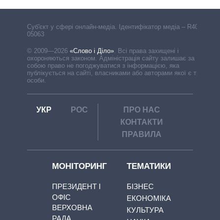
Cуб'єкт у сфері онлайн-медіа. Ідентифікатор медіа – R40-
05063
© 2009—2026
«Слово і Діло»
.
Всі права захищені і
охороняються законом. Адміністрація сайту залишає за
собою право не погоджуватися з інформацією, яка
публікується на сайті, власниками або авторами якої є треті
особи.
УКР
РОС
ПРО НАС
КОНТАКТИ
ПРАВИЛА
МОНІТОРИНГ
ТЕМАТИКИ
ПРЕЗИДЕНТ І
БІЗНЕС
ОФІС
ЕКОНОМІКА
ВЕРХОВНА
КУЛЬТУРА
РАДА