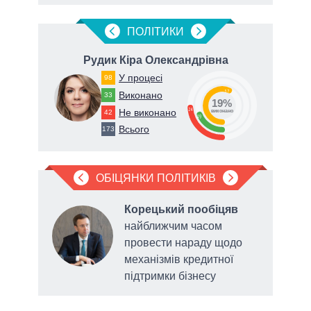
ПОЛIТИКИ
Рудик Кіра Олександрівна
У процесі
98
57
Виконано
33
19%
24
Не виконано
42
виконано
19
Всього
173
ОБІЦЯНКИ ПОЛІТИКІВ
Корецький пообіцяв
а
найближчим часом
провести нараду щодо
механізмів кредитної
підтримки бізнесу
виді