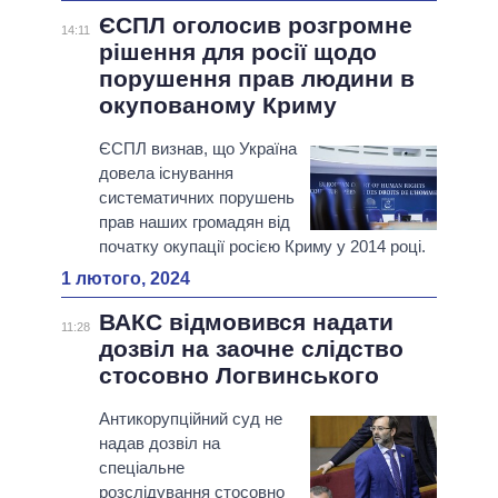
ЄСПЛ оголосив розгромне
14:11
рішення для росії щодо
порушення прав людини в
окупованому Криму
ЄСПЛ визнав, що Україна
довела існування
систематичних порушень
прав наших громадян від
початку окупації росією Криму у 2014 році.
1 лютого, 2024
ВАКС відмовився надати
11:28
дозвіл на заочне слідство
стосовно Логвинського
Антикорупційний суд не
надав дозвіл на
спеціальне
розслідування стосовно