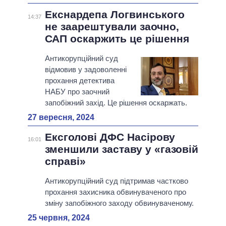
Екснардепа Логвинського
14:37
не заарештували заочно,
САП оскаржить це рішення
Антикорупційний суд
відмовив у задоволенні
прохання детектива
НАБУ про заочний
запобіжний захід. Це рішення оскаржать.
27 вересня, 2024
Ексголові ДФС Насірову
16:01
зменшили заставу у «газовій
справі»
Антикорупційний суд підтримав частково
прохання захисника обвинуваченого про
зміну запобіжного заходу обвинуваченому.
25 червня, 2024