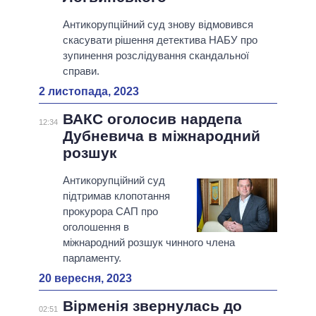
Антикорупційний суд знову відмовився
скасувати рішення детектива НАБУ про
зупинення розслідування скандальної
справи.
2 листопада, 2023
ВАКС оголосив нардепа
12:34
Дубневича в міжнародний
розшук
Антикорупційний суд
підтримав клопотання
прокурора САП про
оголошення в
міжнародний розшук чинного члена
парламенту.
20 вересня, 2023
Вірменія звернулась до
02:51