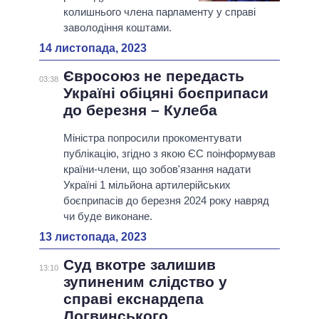
колишнього члена парламенту у справі
заволодіння коштами.
14 листопада, 2023
Євросоюз не передасть
03:38
Україні обіцяні боєприпаси
до березня – Кулеба
Міністра попросили прокоментувати
публікацію, згідно з якою ЄС поінформував
країни-члени, що зобов'язання надати
Україні 1 мільйона артилерійських
боєприпасів до березня 2024 року навряд
чи буде виконане.
13 листопада, 2023
Суд вкотре залишив
13:10
зупиненим слідство у
справі екснардепа
Логвинського