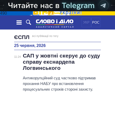
490
УКР
РОС
НОВИНИ
ЄСПЛ
всі публікації по тегу
25 червня, 2026
ОБIЦЯНКИ
СТРІЧКА
ПОЛІТИКА
САП у жовтні скерує до суду
ПОДІЇ
ЕКОНОМІКА
11:24
ПОЛIТИКИ
справу екснардепа
СТАТТІ
СУСПІЛЬСТВО
Логвинського
ІНФОГРАФІКА
ДУМКИ
СВІТ
УСІ ПОЛІТИКИ
ОГЛЯДИ
Антикорупційний суд частково підтримав
ПРЕЗИДЕНТ І ОФІС
ВІДЕО
прохання НАБУ про встановлення
ДАЙДЖЕСТИ
ВЕРХОВНА РАДА
процесуальних строків стороні захисту.
ПІДТРИМАТИ
КАБІНЕТ МІНІСТРІВ
ГОЛОВИ ОБЛАДМІНІСТРАЦІЙ
ПОРІВНЯННЯ ПОЛІТИКІВ
МЕРИ МІСТ