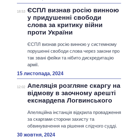
ЄСПЛ визнав росію винною
18:53
у придушенні свободи
слова за критику війни
проти України
ЄСПЛ визнав росію винною у системному
порушенні свободи слова через закони про
так звані фейки та нібито дискредитацію
армії.
15 листопада, 2024
Апеляція розгляне скаргу на
12:02
відмову в заочному арешті
екснардепа Логвинського
Апеляційна інстанція відкрила провадження
за скаргами сторони захисту та
обвинувачення на рішення слідчого судді.
30 жовтня, 2024