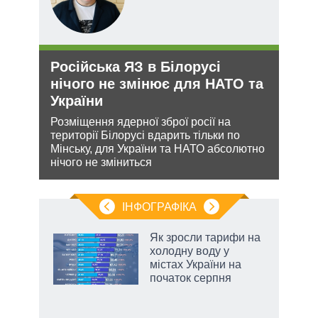
Російська ЯЗ в Білорусі
Орд
нічого не змінює для НАТО та
под
України
На ю
очіку
ання
Розміщення ядерної зброї росії на
проп
кому
території Білорусі вдарить тільки по
інфо
Мінську, для України та НАТО абсолютно
нічого не зміниться
ІНФОГРАФІКА
нтів:
Як зросли тарифи на
 і
холодну воду у
nAI
містах України на
початок серпня