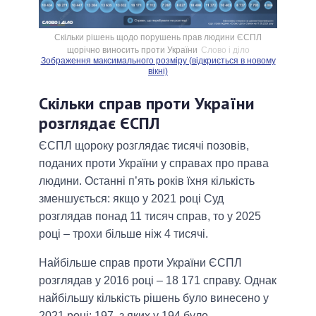
Скільки рішень щодо порушень прав людини ЄСПЛ
щорічно виносить проти України
Слово і діло
Зображення максимального розміру (відкриється в новому
вікні)
Скільки справ проти України
розглядає ЄСПЛ
ЄСПЛ щороку розглядає тисячі позовів,
поданих проти України у справах про права
людини. Останні п’ять років їхня кількість
зменшується: якщо у 2021 році Суд
розглядав понад 11 тисяч справ, то у 2025
році – трохи більше ніж 4 тисячі.
Найбільше справ проти України ЄСПЛ
розглядав у 2016 році – 18 171 справу. Однак
найбільшу кількість рішень було винесено у
2021 році: 197, з яких у 194 було