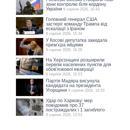
зони контролю біля кордону
України
9 серпня 2026, 16:43
Головний генерал США
застеріг команду Трампа від
ескалації з Іраном
9 серпня 2026, 15:34
У Косові депутатка закидала
прем’єра яйцями
9 серпня 2026, 16:29
На Херсонщині розширили
перелік населених пунктів для
обов'язкової евакуації
9 серпня 2026, 15:53
Партія Мадяра висунула
кандидата на президента
Угорщини
9 серпня 2026, 14:33
Удар по Харкову: мер
повідомив про 37
постраждалих і 1 загиблого
9 серпня 2026, 13:53