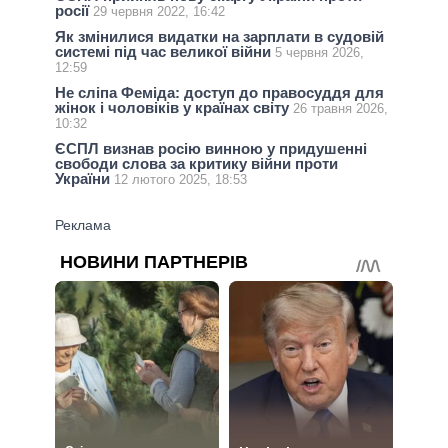
росії
29 червня 2022, 16:42
Як змінилися видатки на зарплати в судовій
системі під час великої війни
5 червня 2026,
12:59
Не сліпа Феміда: доступ до правосуддя для
жінок і чоловіків у країнах світу
26 травня 2026,
10:32
ЄСПЛ визнав росію винною у придушенні
свободи слова за критику війни проти
України
12 лютого 2025, 18:53