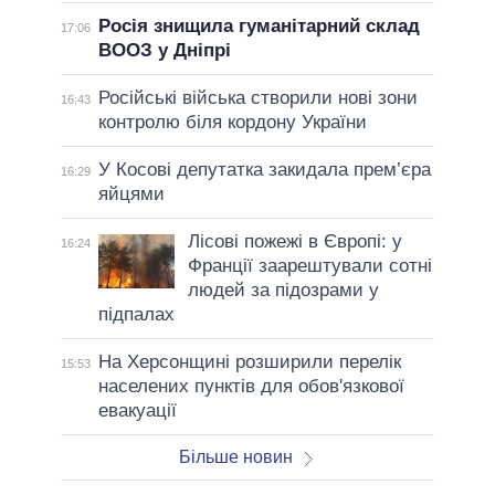
Росія знищила гуманітарний склад
17:06
ВООЗ у Дніпрі
Російські війська створили нові зони
16:43
контролю біля кордону України
У Косові депутатка закидала прем’єра
16:29
яйцями
Лісові пожежі в Європі: у
16:24
Франції заарештували сотні
людей за підозрами у
підпалах
На Херсонщині розширили перелік
15:53
населених пунктів для обов'язкової
евакуації
Більше новин