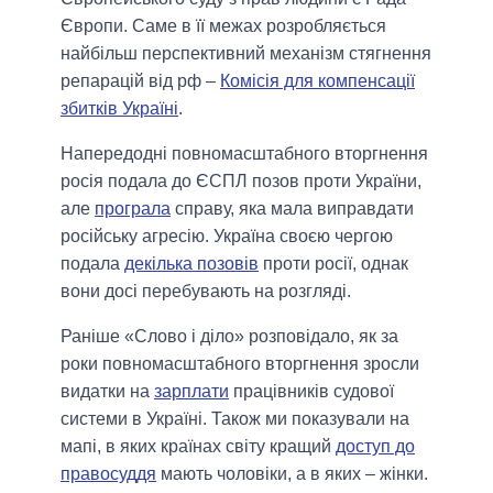
Європи. Саме в її межах розробляється
найбільш перспективний механізм стягнення
репарацій від рф –
Комісія для компенсації
збитків Україні
.
Напередодні повномасштабного вторгнення
росія подала до ЄСПЛ позов проти України,
але
програла
справу, яка мала виправдати
російську агресію. Україна своєю чергою
подала
декілька позовів
проти росії, однак
вони досі перебувають на розгляді.
Раніше «Слово і діло» розповідало, як за
роки повномасштабного вторгнення зросли
видатки на
зарплати
працівників судової
системи в Україні. Також ми показували на
мапі, в яких країнах світу кращий
доступ до
правосуддя
мають чоловіки, а в яких – жінки.