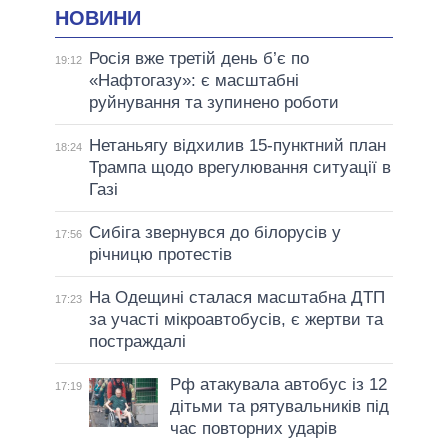
НОВИНИ
Росія вже третій день б’є по
19:12
«Нафтогазу»: є масштабні
руйнування та зупинено роботи
Нетаньягу відхилив 15-пунктний план
18:24
Трампа щодо врегулювання ситуації в
Газі
Сибіга звернувся до білорусів у
17:56
річницю протестів
На Одещині сталася масштабна ДТП
17:23
за участі мікроавтобусів, є жертви та
постраждалі
Рф атакувала автобус із 12
17:19
дітьми та рятувальників під
час повторних ударів