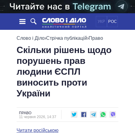
УКР
РОС
НОВИНИ
Слово і Діло
›
Стрічка публікацій
›
Право
Скільки рішень щодо
ОБIЦЯНКИ
СТРІЧКА
ПОЛІТИКА
порушень прав
ПОДІЇ
ЕКОНОМІКА
ПОЛIТИКИ
людини ЄСПЛ
СТАТТІ
СУСПІЛЬСТВО
ІНФОГРАФІКА
ДУМКИ
СВІТ
УСІ ПОЛІТИКИ
виносить проти
ОГЛЯДИ
ПРЕЗИДЕНТ І ОФІС
України
ВІДЕО
ДАЙДЖЕСТИ
ВЕРХОВНА РАДА
ПІДТРИМАТИ
КАБІНЕТ МІНІСТРІВ
ГОЛОВИ ОБЛАДМІНІСТРАЦІЙ
ПРАВО
ПОРІВНЯННЯ ПОЛІТИКІВ
11 червня 2026, 14:37
МЕРИ МІСТ
Читати російською
ВСІ ПЕРСОНИ