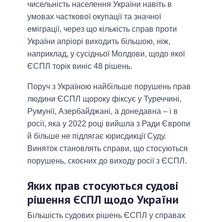
чисельність населення України навіть в
умовах часткової окупації та значної
еміграції, через що кількість справ проти
України апріорі виходить більшою, ніж,
наприклад, у сусідньої Молдови, щодо якої
ЄСПЛ торік виніс 48 рішень.
Поруч з Україною найбільше порушень прав
людини ЄСПЛ щороку фіксує у Туреччині,
Румунії, Азербайджані, а донедавна – і в
росії, яка у 2022 році вийшла з Ради Європи
й більше не підлягає юрисдикції Суду.
Виняток становлять справи, що стосуються
порушень, скоєних до виходу росії з ЄСПЛ.
Яких прав стосуються судові
рішення ЄСПЛ щодо України
Більшість судових рішень ЄСПЛ у справах